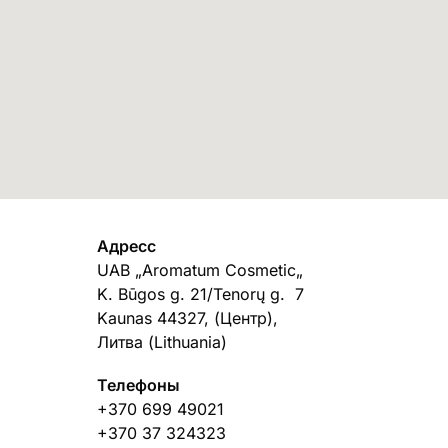
Адресс
UAB „Aromatum Cosmetic„
K. Būgos g. 21/Tenorų g. 7
Kaunas 44327, (Центр),
Литва (Lithuania)
Телефоны
+370 699 49021
+370 37 324323