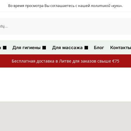
Во время просмотра Вы соглашаетесь с нашей
политикой «куки»
.
а
Для гигиены
Для массажа
Блог
Контакт
Бесплатная доставка в Литве для заказов свыше €75