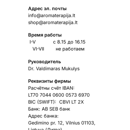
Адрес эл. почты
info@aromaterapija.lt
shop@aromaterapija.lt
Время работы
I-V c 8.15 до 16.1
VI-VII не работаем
Руководитель
Dr. Valdimaras Mukulys
Реквизиты фирмы
Расчётны счёт IBAN:
LT70 7044 0600 0573 6970
BIC (SWIFT): CBVI LT 2X
Банк: AB SEB банк
Адрес банка:
Gedimino pr. 12, Vilnius 01103,
Lietuva (Литва)