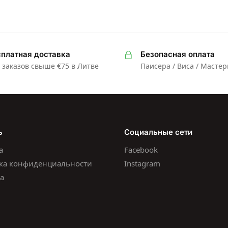
платная доставка
Безопасная оплата
 заказов свыше €75 в Литве
Паисера / Виса / Масте
ь
Социальные сети
а
Facebook
ка конфиденциальности
Instagram
а