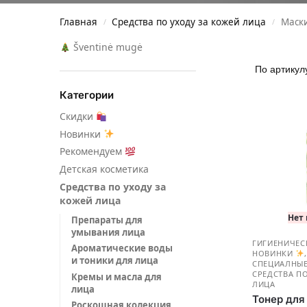
Главная
Средства по уходу за кожей лица
Маск
/
/
Šventinė mugė
Категории
Скидки
Новинки
Рекомендуем
Детская косметика
Средства по уходу за
кожей лица
Нет
Препараты для
умывания лица
ГИГИЕНИЧЕС
Ароматические воды
НОВИНКИ
и тоники для лица
СПЕЦИАЛНЫЕ
СРЕДСТВА П
Кремы и масла для
ЛИЦА
лица
Тонep для
Роскошная колекция