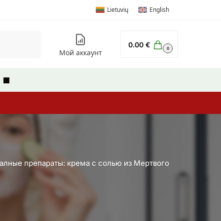
Lietuvių
English
Поиск
0.00
€
0
Мой аккаунт
ы
иалные препараты: крема с солью из Мертвого