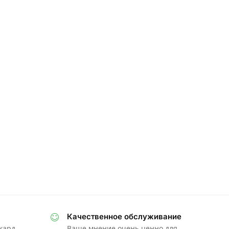
Качественное обслуживание
ркард
Ваше мнение очень ценно для