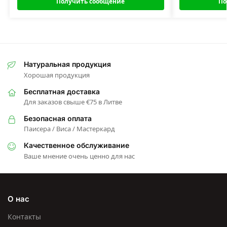
Получить сообщение
По
Натуральная продукция
Хорошая продукция
Бесплатная доставка
Для заказов свыше €75 в Литве
Безопасная оплата
Паисера / Виса / Мастеркард
Качественное обслуживание
Ваше мнение очень ценно для нас
О нас
Контакты