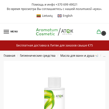
Помощь и инфо +370 699 49021
Во время просмотра Вы соглашаетесь с нашей
политикой «куки»
.
Lietuvių
English
MENU
0
Бесплатная доставка в Литве для заказов свыше €75
Главная
Гигиенические средства
Масла для ванн и душа
Мас
/
/
/