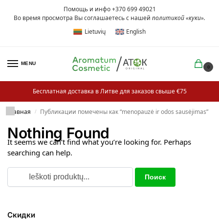
Помощь и инфо +370 699 49021
Во время просмотра Вы соглашаетесь с нашей
политикой «куки»
.
Lietuvių
English
MENU
0
Бесплатная доставка в Литве для заказов свыше €75
Главная
Публикации помечены как “menopauzė ir odos sausėjimas”
/
Nothing Found
It seems we can’t find what you’re looking for. Perhaps
searching can help.
Скидки