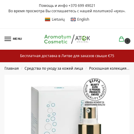
Помощь и инфо +370 699 49021
Во время просмотра Вы соглашаетесь с нашей
политикой «куки»
.
Lietuvių
English
MENU
0
Бесплатная доставка в Литве для заказов свыше €75
Главная
Средства по уходу за кожей лица
Роскошная колекция
/
/