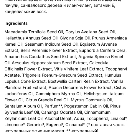
пачули, сандалового дерева и иланг-иланг, витамин Е,
канделильский воск.
Ingredients
Macadamia Ternifolia Seed Oil, Corylus Avellana Seed Oil,
Helianthus Annuus Seed Oil, Glycine Soja Oil, Prunus Armeniaca
Kernel Oil, Sesamum Indicum Seed Oil, Equisetum Arvense
Extract, Bellis Perennis Flower Extract, Euphorbia Cerifera Cera,
Amaranthus Caudathus Seed Extract, Argania Spinosa Kernel
Oil, Aesculus Hippocastanum Seed Extract, Calendula
Officinalis Flower Extract, Vitis Vinifera Leaf Extract, Tocopheryl
Acetate, Trigonella Foenum-Graecum Seed Extract, Humulus
Lupulus Cone Extract, Bostwellia Carterii Resin Extract, Vanilla
Planifolia Fruit Extract, Acacia Decurrens Flower Extract, Cistus
Ladaniferus Oil, Commiphora Myrrha Oil, Helichrysum Italicum
Flower Oil, Citrus Grandis Peel Oil, Myrtus Communis Oil,
Santalum Album Oil, Parfum**, Pogestemon Cablin Oil, Pinus
Sylvestris Leaf Oil, Cananga Odorata Oil, Cinnamomum
Zeylanicum Leaf Oil, Alcohol Denat, Aqua, Tocopherol, Linalool*,
Limonene*, Geraniol*, Eugenol*, Cinnamal* (* составная часть
натуральных эфирных масел, **натуральный).