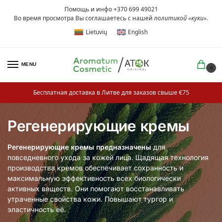
Помощь и инфо +370 699 49021
Во время просмотра Вы соглашаетесь с нашей
политикой «куки»
.
Lietuvių
English
MENU
0
Бесплатная доставка в Литве для заказов свыше €75
Регенерирующие кремы
Регенерирующие кремы предназначены
для
повседневного ухода за кожей лица. Щадящая технология
производства кремов обеспечивает сохранность и
максимальную эффективность всех биологически
активных веществ. Они помогают восстанавливать
утраченные свойства кожи. Повышают тургор и
эластичность её.