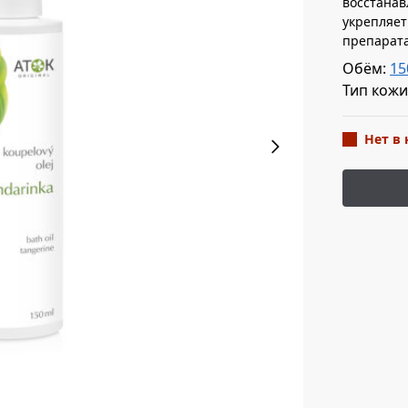
восстанав
укрепляет
препарат
Обём:
15
Тип кожи
Нет в