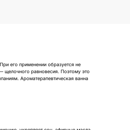
 При его применении образуется не
 — щелочного равновесия. Поэтому это
ыпаниям. Ароматерапевтическая ванна
монию, укрепляет сон, эфирные масла,