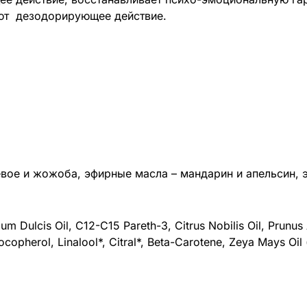
ают дезодорирующее действие.
ое и жожоба, эфирные масла – мандарин и апельсин, эм
tium Dulcis Oil, C12-C15 Pareth-3, Citrus Nobilis Oil, Prun
ocopherol, Linalool*, Citral*, Beta-Carotene, Zeya Mays O