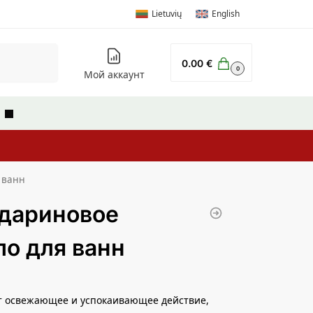
Lietuvių
English
Поиск
0.00
€
0
Мой аккаунт
ы
 ванн
дариновое
о для ванн
т освежающее и успокаивающее действие,