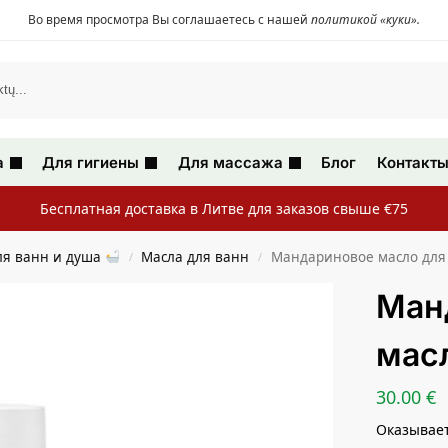
Во время просмотра Вы соглашаетесь с нашей
политикой «куки»
.
а
Для гигиены
Для массажа
Блог
Контакт
Бесплатная доставка в Литве для заказов свыше €75
ля ванн и душа
Масла для ванн
Мандариновое масло для
/
/
Ман
масл
30.00
€
Оказывае