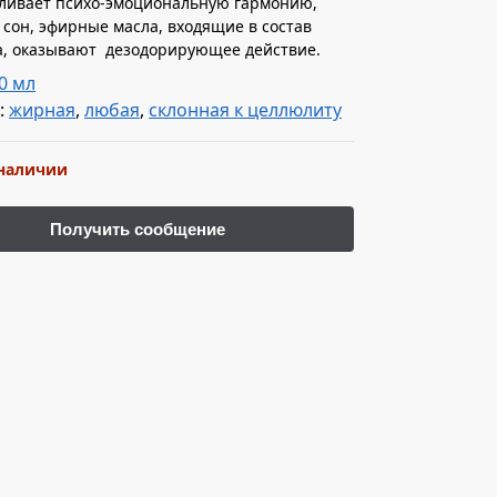
ливает психо-эмоциональную гармонию,
 сон, эфирные масла, входящие в состав
а, оказывают дезодорирующее действие.
0 мл
:
жирная
,
любая
,
склонная к целлюлиту
 наличии