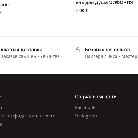
Гель для душа ЭЙФОРИЯ
ванн
27.00
€
€
платная доставка
Безопасная оплата
 заказов свыше €75 в Литве
Паисера / Виса / Масте
ь
Социальные сети
а
Facebook
ка конфиденциальности
Instagram
а