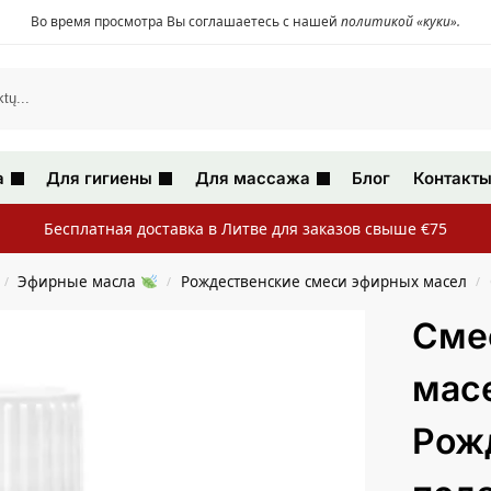
Во время просмотра Вы соглашаетесь с нашей
политикой «куки»
.
а
Для гигиены
Для массажа
Блог
Контакт
Бесплатная доставка в Литве для заказов свыше €75
Эфирные масла
Рождественские смеси эфирных масел
/
/
/
Cме
мас
Рож