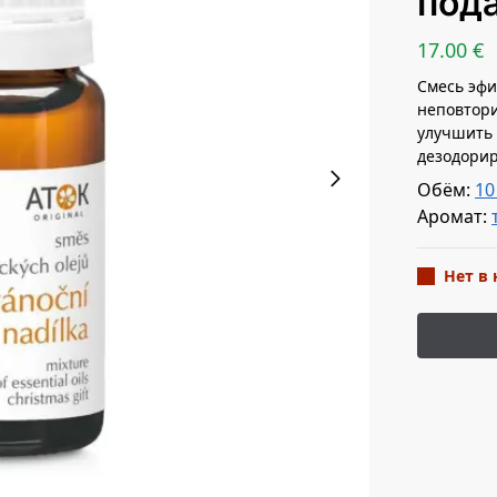
под
17.00
€
Смесь эфи
неповтор
улучшить 
дезодорир
Обём:
10
Аромат:
Нет в