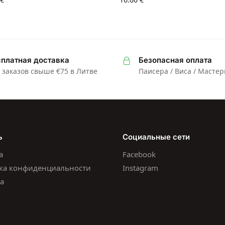
платная доставка
Безопасная оплата
 заказов свыше €75 в Литве
Паисера / Виса / Масте
ь
Социальные сети
а
Facebook
ка конфиденциальности
Instagram
а