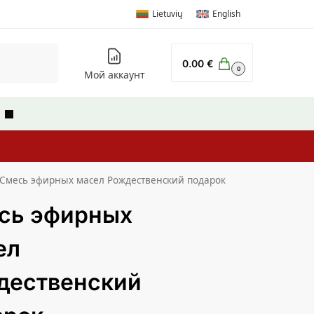
Lietuvių
English
Поиск
0.00
€
0
Мой аккаунт
ы
Cмесь эфирных масел Рождественский подарок
сь эфирных
ел
дественский