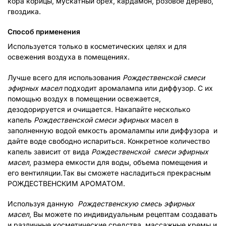
кора корицы, мускатный орех, кардамон, розовое дерево,
гвоздика.
Способ применения
Используется только в косметических целях и для
освежения воздуха в помещениях.
Лучше всего для использования
Рождественской смеси
эфирных масел
подходит аромалампа или диффузор. С их
помощью воздух в помещении освежается,
дезодорируется и очищается. Накапайте несколько
капель
Рождественской смеси эфирных
масел в
заполненную водой емкость аромалампы или диффузора и
дайте воде свободно испариться. Конкретное количество
капель зависит от вида
Рождественской
смеси эфирных
масел
, размера емкости для воды, объема помещения и
его вентиляции.Так вы сможете насладиться прекрасным
РОЖДЕСТВЕНСКИМ АРОМАТОМ.
Используя данную
Рождественскую смесь эфирных
масел
, Вы можете по индивидуальным рецептам создавать
и различные косметические средства, массажные кремы и