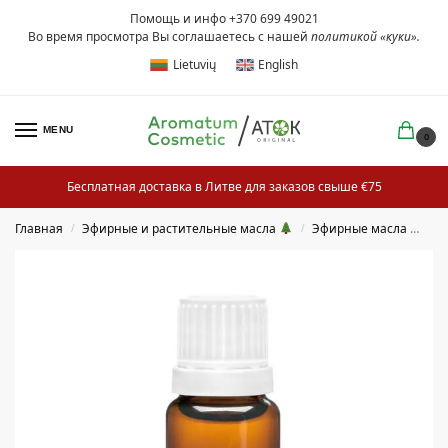
Помощь и инфо +370 699 49021
Во время просмотра Вы соглашаетесь с нашей
политикой «куки»
.
Lietuvių
English
MENU
0
Бесплатная доставка в Литве для заказов свыше €75
Главная
Эфирные и растительные масла
Эфирные масла
/
/