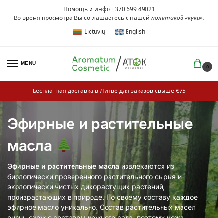
Помощь и инфо +370 699 49021
Во время просмотра Вы соглашаетесь с нашей
политикой «куки»
.
Lietuvių
English
MENU
0
Бесплатная доставка в Литве для заказов свыше €75
Эфирные и растительные
масла
Эфирные и растительные масла
извлекаются из
биологически проверенного растительного сырья и
экологически чистых дикорастущих растений,
произрастающих в природе. По своему составу каждое
эфирное масло уникально
.
Состав растительных масел
очень схож с составом кожного сала, поэтому кожа