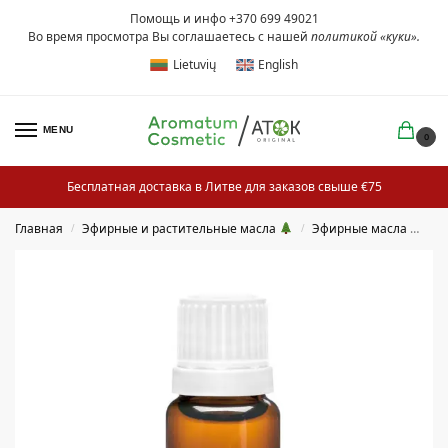
Помощь и инфо +370 699 49021
Во время просмотра Вы соглашаетесь с нашей
политикой «куки»
.
Lietuvių
English
MENU
0
Бесплатная доставка в Литве для заказов свыше €75
Главная
Эфирные и растительные масла
Эфирные масла
/
/