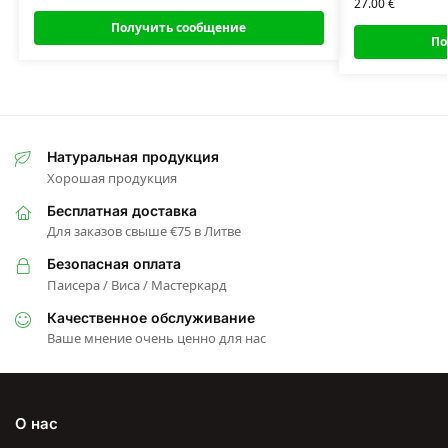
27.00
€
Получить сообщение
По
Натуральная продукция
Хорошая продукция
Бесплатная доставка
Для заказов свыше €75 в Литве
Безопасная оплата
Паисера / Виса / Мастеркард
Качественное обслуживание
Ваше мнение очень ценно для нас
О нас