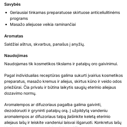
Savybės
Geriausiai tinkamas preparatuose skirtuose anticeliulitinėms
programs
Masažo aliejuose veikia raminančiai
Aromatas
Saldžiai aštrus, skvarbus, panašus į anyžių.
Naudojimas
Naudojamas tik kosmetikos tikslams ir patalpų oro gaivinimui.
Pagal individualias receptūras galima sukurti įvairius kosmetikos
preparatus, masažo kremus ir aliejus, skirtus kūno ir veido odos
priežiūrai. Čia privalu ir būtina laikytis saugių eterinio aliejaus
dozavimo normų.
Aromalempos ar difuzoriaus pagalba galima gaivinti,
dezodoruoti ir gryninti patalpų orą. Į užpildytą vandeniu
aromalempos ar difuzoriaus talpą įlašinkite keletą eterinio
aliejaus lašų ir leiskite vandeniui laisvai išgaruoti. Konkretus lašų