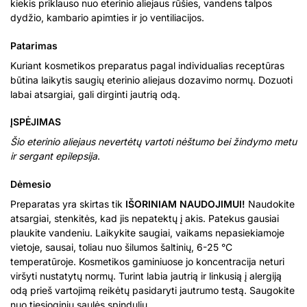
kiekis priklauso nuo eterinio aliejaus rūšies, vandens talpos
dydžio, kambario apimties ir jo ventiliacijos.
Patarimas
Kuriant kosmetikos preparatus pagal individualias receptūras
būtina laikytis saugių eterinio aliejaus dozavimo normų. Dozuoti
labai atsargiai, gali dirginti jautrią odą.
ĮSPĖJIMAS
Šio eterinio aliejaus nevertėtų vartoti nėštumo bei žindymo metu
ir sergant epilepsija
.
Dėmesio
Preparatas yra skirtas tik
IŠORINIAM NAUDOJIMUI!
Naudokite
atsargiai, stenkitės, kad jis nepatektų į akis. Patekus gausiai
plaukite vandeniu. Laikykite saugiai, vaikams nepasiekiamoje
vietoje, sausai, toliau nuo šilumos šaltinių, 6-25 °C
temperatūroje. Kosmetikos gaminiuose jo koncentracija neturi
viršyti nustatytų normų. Turint labia jautrią ir linkusią į alergiją
odą prieš vartojimą reikėtų pasidaryti jautrumo testą. Saugokite
nuo tiesioginių saulės spindulių.