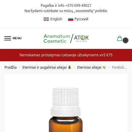
Pagalba ir info +370 699 49021
Naršydami sutinkate su mūsų
„sausainėlių” politika
.
English
Русский
MENU
0
Nemokamas pristatymas Lietuvoje užsakymams virš €75
Pradžia
Eteriniai ir augaliniai aliejai
Eteriniai aliejai
Pankolių eterinis aliejus
/
/
/