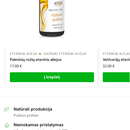
ETERINIAI ALIEJAI
,
BAZINIAI ETERINIAI ALIEJAI
ETERINIAI ALIEJA
Palminių rožių eterinis aliejus
Vetiverijų eteri
17.00
€
32.00
€
Į krepšelį
Natūrali produkcija
Puikios prekės
Nemokamas pristatymas