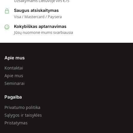
Užsakymams Lietuvoje virš €75
Saugus atsiskaitymas
Visa / Mastercard / Paysera
Kokybiškas aptarnavimas
Jūsų nuomonė mums svarbiausia
Apie mus
Kontaktai
Apie mus
Seminarai
Pagalba
Privatumo politika
Sąlygos ir taisyklės
Pristatymas