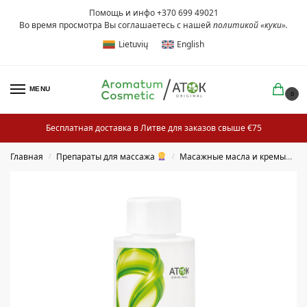
Помощь и инфо +370 699 49021
Во время просмотра Вы соглашаетесь с нашей
политикой «куки»
.
Lietuvių
English
MENU
0
Бесплатная доставка в Литве для заказов свыше €75
Главная
Препараты для массажа
Масажные масла и кремы
М
/
/