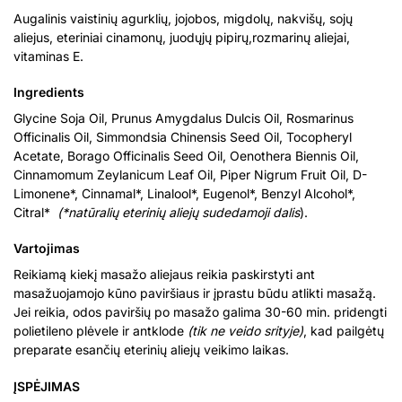
Augalinis vaistinių agurklių, jojobos, migdolų, nakvišų, sojų
aliejus, eteriniai cinamonų, juodųjų pipirų,rozmarinų aliejai,
vitaminas E.
Ingredients
Glycine Soja Oil, Prunus Amygdalus Dulcis Oil, Rosmarinus
Officinalis Oil, Simmondsia Chinensis Seed Oil, Tocopheryl
Acetate, Borago Officinalis Seed Oil, Oenothera Biennis Oil,
Cinnamomum Zeylanicum Leaf Oil, Piper Nigrum Fruit Oil, D-
Limonene*, Cinnamal*, Linalool*, Eugenol*, Benzyl Alcohol*,
Citral*
(*natūralių eterinių aliejų sudedamoji dalis
).
Vartojimas
Reikiamą kiekį masažo aliejaus reikia paskirstyti ant
masažuojamojo kūno paviršiaus ir įprastu būdu atlikti masažą.
Jei reikia, odos paviršių po masažo galima 30-60 min. pridengti
polietileno plėvele ir antklode
(tik ne veido
srityje)
, kad pailgėtų
preparate esančių eterinių aliejų veikimo laikas.
ĮSPĖJIMAS