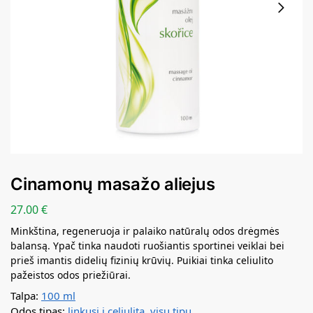
Cinamonų masažo aliejus
27.00
€
Minkština, regeneruoja ir palaiko natūralų odos drėgmės
balansą. Ypač tinka naudoti ruošiantis sportinei veiklai bei
prieš imantis didelių fizinių krūvių. Puikiai tinka celiulito
pažeistos odos priežiūrai.
Talpa:
100 ml
Odos tipas:
linkusi į celiulitą
,
visų tipų