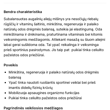
Bendra charakteristika
Subalansuotas augalinių aliejų mišinys yra nesočiųjų riebalų
rūgščių ir vitaminų šaltinis, minkština, regeneruoja ir palaiko
natūralų odos drėgmės balansą, suteikia jai elastingumą. Oda
minkštinama ir drėkinama, praturtinama vitaminais bei kitomis
veiksmingomis medžiagomis. Atliekant masažą su šiuom aliejmi
labai gerai sušildoma oda. Tai ypač reikalinga ir veiksminga
prieš sportinius pasirodymus. Jis taip pat puikiai tinka celiulito
pažeistos odos priežiūrai.
Poveikis
Minkština, regeneruoja ir palaiko natūralų odos drėgmės
balansą
Ypač tinka naudoti ruošiantis sportinei veiklai bei prieš
imantis didelių fizinių krūvių
Mobilizuoja apsaugines organizmo funkcijas
Puikiai tinka celiulito pažeistos odos priežiūrai
Pagrindinės veikliosios medžiagos