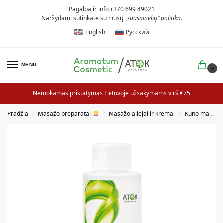
Pagalba ir info +370 699 49021
Naršydami sutinkate su mūsų
„sausainėlių” politika
.
English
Русский
MENU
0
Nemokamas pristatymas Lietuvoje užsakymams virš €75
Pradžia
Masažo preparatai
Masažo aliejai ir kremai
Kūno masažo aliejai
/
/
/