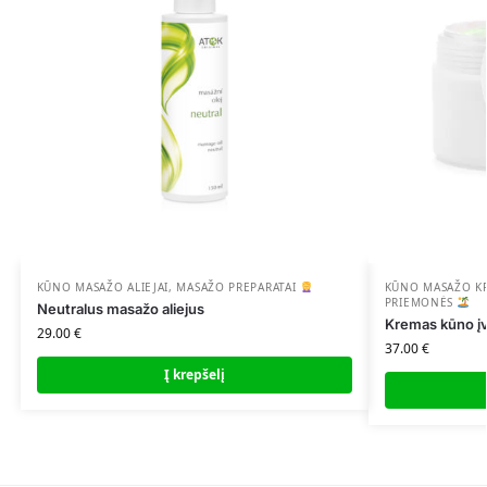
KŪNO MASAŽO ALIEJAI
,
MASAŽO PREPARATAI
KŪNO MASAŽO K
PRIEMONĖS
Neutralus masažo aliejus
Kremas kūno 
29.00
€
37.00
€
Į krepšelį