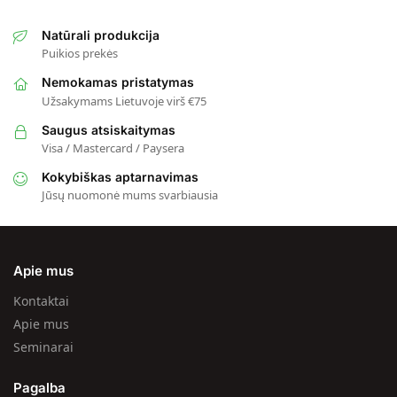
Natūrali produkcija
Puikios prekės
Nemokamas pristatymas
Užsakymams Lietuvoje virš €75
Saugus atsiskaitymas
Visa / Mastercard / Paysera
Kokybiškas aptarnavimas
Jūsų nuomonė mums svarbiausia
Apie mus
Kontaktai
Apie mus
Seminarai
Pagalba