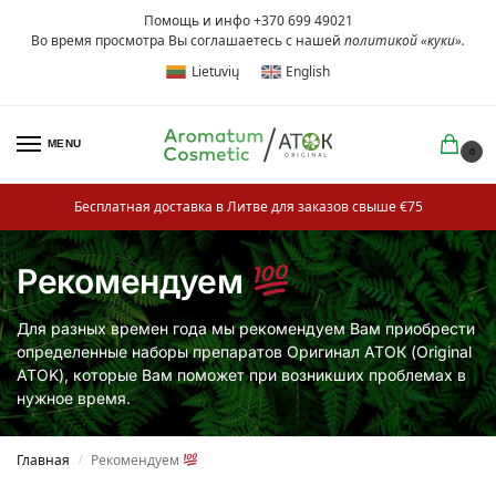
Помощь и инфо +370 699 49021
Во время просмотра Вы соглашаетесь с нашей
политикой «куки»
.
Lietuvių
English
MENU
0
Бесплатная доставка в Литве для заказов свыше €75
Рекомендуем
Для разных времен года мы рекомендуем Вам приобрести
определенные наборы препаратов Оригинал АТОК (Original
ATOK), которые Вам поможет при возникших проблемах в
нужное время.
Главная
Рекомендуем
/