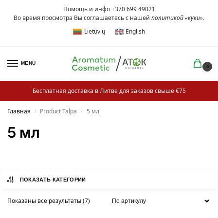
Помощь и инфо +370 699 49021
Во время просмотра Вы соглашаетесь с нашей
политикой «куки»
.
Lietuvių
English
MENU
0
Бесплатная доставка в Литве для заказов свыше €75
Главная
Product Talpa
5 мл
/
/
5 мл
ПОКАЗАТЬ КАТЕГОРИИ
Показаны все результаты (7)