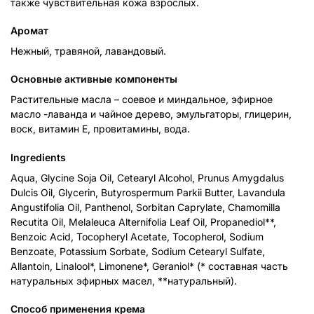
также чувствительная кожа взрослых.
Аромат
Нежный, травяной, лавандовый.
Основные активные компоненты
Растительные масла – соевое и миндальное, эфирное
масло -лаванда и чайное дерево, эмульгаторы, глицерин,
воск, витамин Е, провитамины, вода.
Ingredients
Aqua, Glycine Soja Oil, Cetearyl Alcohol, Prunus Amygdalus
Dulcis Oil, Glycerin, Butyrospermum Parkii Butter, Lavandula
Angustifolia Oil, Panthenol, Sorbitan Caprylate, Chamomilla
Recutita Oil, Melaleuca Alternifolia Leaf Oil, Propanediol**,
Benzoic Acid, Tocopheryl Acetate, Tocopherol, Sodium
Benzoate, Potassium Sorbate, Sodium Cetearyl Sulfate,
Allantoin, Linalool*, Limonene*, Geraniol* (* составная часть
натуральных эфирных масел, **натуральный).
Способ применения кремa