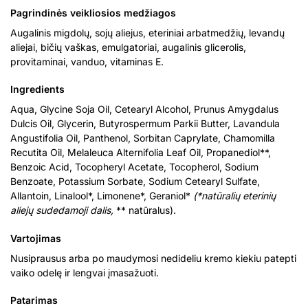
Pagrindinės veikliosios medžiagos
Augalinis migdolų, sojų aliejus, eteriniai arbatmedžių, levandų
aliejai, bičių vaškas, emulgatoriai, augalinis glicerolis,
provitaminai, vanduo, vitaminas E.
Ingredients
Aqua, Glycine Soja Oil, Cetearyl Alcohol, Prunus Amygdalus
Dulcis Oil, Glycerin, Butyrospermum Parkii Butter, Lavandula
Angustifolia Oil, Panthenol, Sorbitan Caprylate, Chamomilla
Recutita Oil, Melaleuca Alternifolia Leaf Oil, Propanediol**,
Benzoic Acid, Tocopheryl Acetate, Tocopherol, Sodium
Benzoate, Potassium Sorbate, Sodium Cetearyl Sulfate,
Allantoin, Linalool*, Limonene*, Geraniol*
(*natūralių eterinių
aliejų sudedamoji dalis,
** natūralus).
Vartojimas
Nusiprausus arba po maudymosi nedideliu kremo kiekiu patepti
vaiko odelę ir lengvai įmasažuoti.
Patarimas