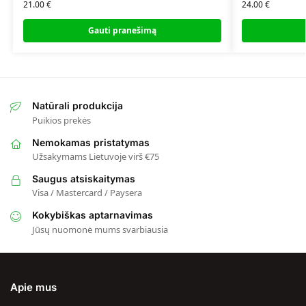
21.00
€
24.00
€
Gauti pranešimą
Natūrali produkcija
Puikios prekės
Nemokamas pristatymas
Užsakymams Lietuvoje virš €75
Saugus atsiskaitymas
Visa / Mastercard / Paysera
Kokybiškas aptarnavimas
Jūsų nuomonė mums svarbiausia
Apie mus