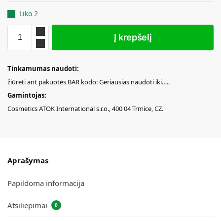
Liko 2
Į krepšelį
Tinkamumas naudoti:
žiūrėti ant pakuotės BAR kodo: Geriausias naudoti iki…..
Gamintojas:
Cosmetics ATOK International s.r.o., 400 04 Trmice, CZ.
Aprašymas
Papildoma informacija
Atsiliepimai
0