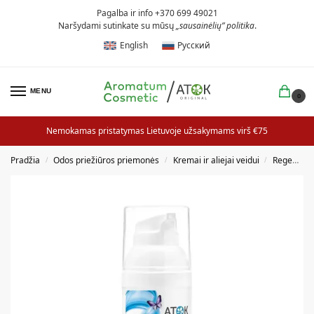
Pagalba ir info +370 699 49021
Naršydami sutinkate su mūsų
„sausainėlių” politika
.
English
Русский
MENU
0
Nemokamas pristatymas Lietuvoje užsakymams virš €75
Pradžia
Odos priežiūros priemonės
Kremai ir aliejai veidui
Regeneruojantys kremai
/
/
/