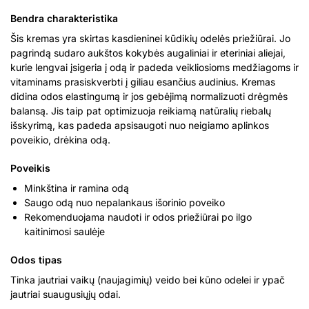
Bendra charakteristika
Šis kremas yra skirtas kasdieninei kūdikių odelės priežiūrai. Jo
pagrindą sudaro aukštos kokybės augaliniai ir eteriniai aliejai,
kurie lengvai įsigeria į odą ir padeda veikliosioms medžiagoms ir
vitaminams prasiskverbti į giliau esančius audinius. Kremas
didina odos elastingumą ir jos gebėjimą normalizuoti drėgmės
balansą. Jis taip pat optimizuoja reikiamą natūralių riebalų
išskyrimą, kas padeda apsisaugoti nuo neigiamo aplinkos
poveikio, drėkina odą.
Poveikis
Minkština ir ramina odą
Saugo odą nuo nepalankaus išorinio poveiko
Rekomenduojama naudoti ir odos priežiūrai po ilgo
kaitinimosi saulėje
Odos tipas
Tinka jautriai vaikų (naujagimių) veido bei kūno odelei ir ypač
jautriai suaugusiųjų odai.