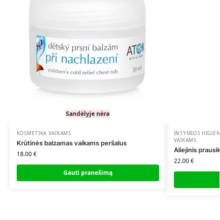
Sandėlyje nėra
KOSMETIKA VAIKAMS
INTYMIOS HIGIEN
VAIKAMS
Krūtinės balzamas vaikams peršalus
Aliejinis praus
18.00
€
22.00
€
Gauti pranešimą