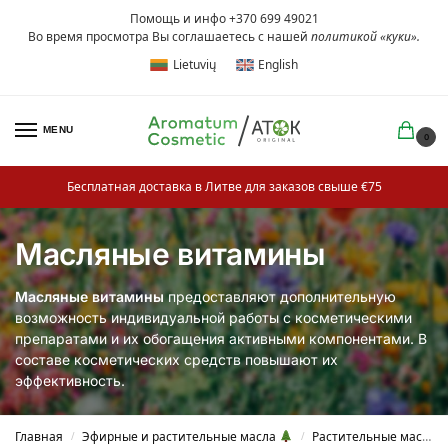
Помощь и инфо +370 699 49021
Во время просмотра Вы соглашаетесь с нашей
политикой «куки»
.
Lietuvių
English
MENU
0
Бесплатная доставка в Литве для заказов свыше €75
Масляные витамины
Масляные витамины
предоставляют дополнительную
возможность индивидуальной работы с косметическими
препаратами и их обогащения активными компонентами. В
составе косметических средств повышают их
эффективность.
Главная
Эфирные и растительные масла
Растительные масла
/
/