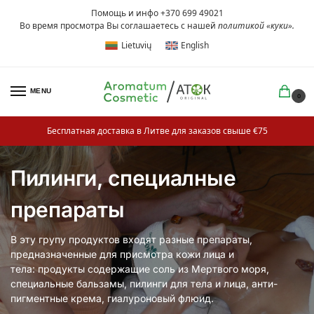
Помощь и инфо +370 699 49021
Во время просмотра Вы соглашаетесь с нашей
политикой «куки»
.
Lietuvių
English
MENU
0
Бесплатная доставка в Литве для заказов свыше €75
Пилинги, специалные
препараты
B эту групу продуктов входят разные препараты,
предназначенные для присмотра кожи лица и
тела: продукты содержащие соль из Мертвого моря,
специальные бальзамы, пилинги для тела и лица, анти-
пигментные крема, гиалуроновый флюид.