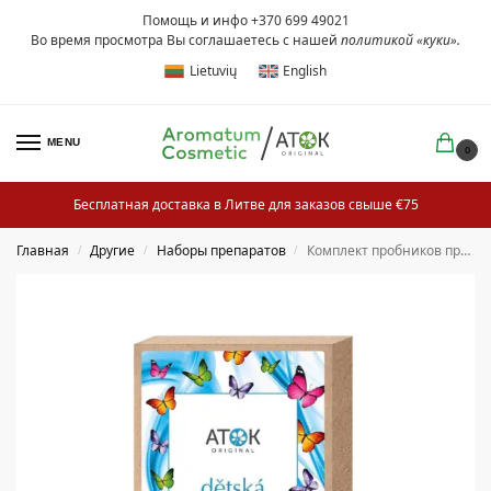
Помощь и инфо +370 699 49021
Во время просмотра Вы соглашаетесь с нашей
политикой «куки»
.
Lietuvių
English
MENU
0
Бесплатная доставка в Литве для заказов свыше €75
Главная
Другие
Наборы препаратов
Комплект пробников препаратов детской серии
/
/
/