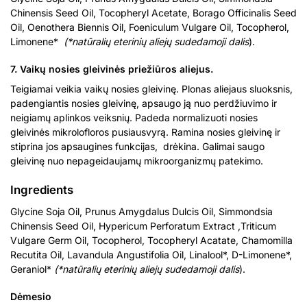
Chinensis Seed Oil, Tocopheryl Acetate, Borago Officinalis Seed
Oil, Oenothera Biennis Oil, Foeniculum Vulgare Oil, Tocopherol,
Limonene*
(*natūralių eterinių aliejų sudedamoji dalis
).
7. Vaikų nosies gleivinės priežiūros aliejus.
Teigiamai veikia vaikų nosies gleivinę. Plonas aliejaus sluoksnis,
padengiantis nosies gleivinę, apsaugo ją nuo perdžiuvimo ir
neigiamų aplinkos veiksnių. Padeda normalizuoti nosies
gleivinės mikrolofloros pusiausvyrą. Ramina nosies gleivinę ir
stiprina jos apsaugines funkcijas, drėkina. Galimai saugo
gleivinę nuo nepageidaujamų mikroorganizmų patekimo.
Ingredients
Glycine Soja Oil, Prunus Amygdalus Dulcis Oil, Simmondsia
Chinensis Seed Oil, Hypericum Perforatum Extract ,Triticum
Vulgare Germ Oil, Tocopherol, Tocopheryl Acatate, Chamomilla
Recutita Oil, Lavandula Angustifolia Oil, Linalool*, D-Limonene*,
Geraniol*
(*natūralių eterinių aliejų sudedamoji dalis
).
Dėmesio