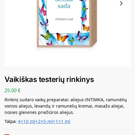
Vaikiškas testerių rinkinys
25.00
€
Rinkinį sudaro vaikų preparatai: aliejus-INTIMKA, ramunėlių
vonios aliejus, levandų ir ramunėlių kremai, masažo aliejai,
nosies gleivinės priežiūros aliejus.
Talpa:
4×10 ml+2×5 ml+1×1 ml