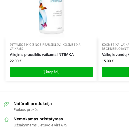
INTYMIOS HIGIENOS PRAUSIKLIAI
,
KOSMETIKA
KOSMETIKA VAIK
VAIKAMS
REGENERUOJANT
Aliejinis prausiklis vaikams INTIMKA
Vaikų levandų
22.00
€
15.00
€
Į krepšelį
Natūrali produkcija
Puikios prekės
Nemokamas pristatymas
Užsakymams Lietuvoje virš €75