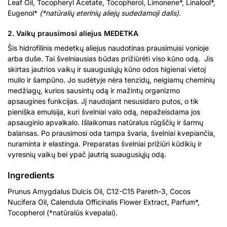
Leaf Oil, Tocopheryl Acetate, Tocopherol, Limonene*, Linalool*,
Eugenol*
(*natūralių eterinių aliejų sudedamoji dalis).
2. Vaikų prausimosi aliejus MEDETKA
Šis hidrofilinis medetkų aliejus naudotinas prausimuisi vonioje
arba duše. Tai švelniausias būdas prižiūrėti viso kūno odą. Jis
skirtas jautrios vaikų ir suaugusiųjų kūno odos higienai vietoj
muilo ir šampūno. Jo sudėtyje nėra tenzidų, neigiamų cheminių
medžiagų, kurios sausintų odą ir mažintų organizmo
apsaugines funkcijas. Jį naudojant nesusidaro putos, o tik
pieniška emulsija, kuri švelniai valo odą, nepažeisdama jos
apsauginio apvalkalo. Išlaikomas natūralus rūgščių ir šarmų
balansas. Po prausimosi oda tampa švaria, švelniai kvepiančia,
nuraminta ir elastinga. Preparatas švelniai prižiūri kūdikių ir
vyresnių vaikų bei ypač jautrią suaugusiųjų odą.
Ingredients
Prunus Amygdalus Dulcis Oil, C12-C15 Pareth-3, Cocos
Nucifera Oil, Calendula Officinalis Flower Extract, Parfum*,
Tocopherol (*natūralūs kvepalai).