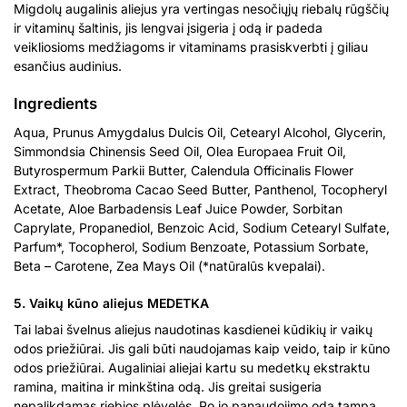
Migdolų augalinis aliejus yra vertingas nesočiųjų riebalų rūgščių
ir vitaminų šaltinis, jis lengvai įsigeria į odą ir padeda
veikliosioms medžiagoms ir vitaminams prasiskverbti į giliau
esančius audinius.
Ingredients
Aqua, Prunus Amygdalus Dulcis Oil, Cetearyl Alcohol, Glycerin,
Simmondsia Chinensis Seed Oil, Olea Europaea Fruit Oil,
Butyrospermum Parkii Butter, Calendula Officinalis Flower
Extract, Theobroma Cacao Seed Butter, Panthenol, Tocopheryl
Acetate, Aloe Barbadensis Leaf Juice Powder, Sorbitan
Caprylate, Propanediol, Benzoic Acid, Sodium Cetearyl Sulfate,
Parfum*, Tocopherol, Sodium Benzoate, Potassium Sorbate,
Beta – Carotene, Zea Mays Oil (*natūralūs kvepalai).
5. Vaikų kūno aliejus MEDETKA
Tai labai švelnus aliejus naudotinas kasdienei kūdikių ir vaikų
odos priežiūrai. Jis gali būti naudojamas kaip veido, taip ir kūno
odos priežiūrai. Augaliniai aliejai kartu su medetkų ekstraktu
ramina, maitina ir minkština odą. Jis greitai susigeria
nepalikdamas riebios plėvelės. Po jo panaudojimo oda tampa