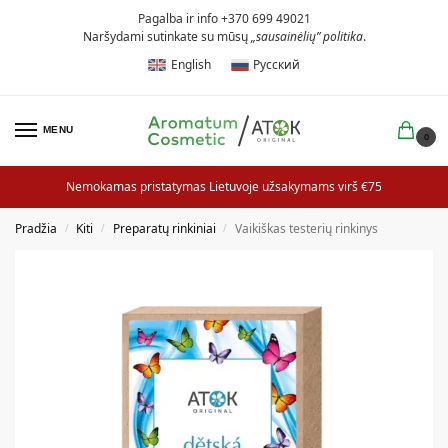
Pagalba ir info +370 699 49021
Naršydami sutinkate su mūsų
„sausainėlių” politika
.
English
Русский
MENU
0
Nemokamas pristatymas Lietuvoje užsakymams virš €75
Pradžia
Kiti
Preparatų rinkiniai
Vaikiškas testerių rinkinys
/
/
/