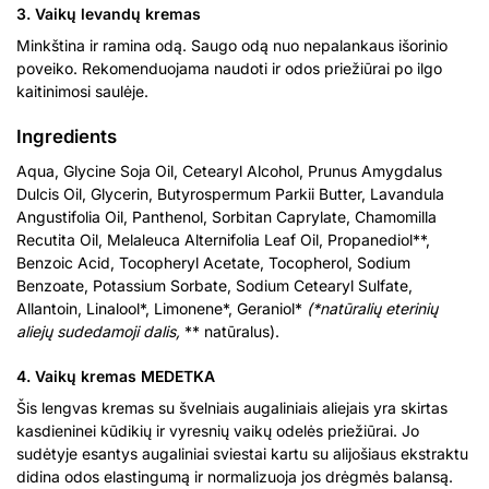
3. Vaikų levandų kremas
Minkština ir ramina odą. Saugo odą nuo nepalankaus išorinio
poveiko. Rekomenduojama naudoti ir odos priežiūrai po ilgo
kaitinimosi saulėje.
Ingredients
Aqua, Glycine Soja Oil, Cetearyl Alcohol, Prunus Amygdalus
Dulcis Oil, Glycerin, Butyrospermum Parkii Butter, Lavandula
Angustifolia Oil, Panthenol, Sorbitan Caprylate, Chamomilla
Recutita Oil, Melaleuca Alternifolia Leaf Oil, Propanediol**,
Benzoic Acid, Tocopheryl Acetate, Tocopherol, Sodium
Benzoate, Potassium Sorbate, Sodium Cetearyl Sulfate,
Allantoin, Linalool*, Limonene*, Geraniol*
(*natūralių eterinių
aliejų sudedamoji dalis,
** natūralus).
4. Vaikų kremas MEDETKA
Šis lengvas kremas su švelniais augaliniais aliejais yra skirtas
kasdieninei kūdikių ir vyresnių vaikų odelės priežiūrai. Jo
sudėtyje esantys augaliniai sviestai kartu su alijošiaus ekstraktu
didina odos elastingumą ir normalizuoja jos drėgmės balansą.