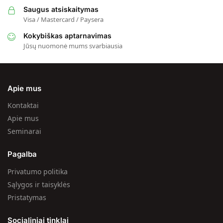
Saugus atsiskaitymas
Visa / Mastercard / Paysera
Kokybiškas aptarnavimas
Jūsų nuomonė mums svarbiausia
Apie mus
Kontaktai
Apie mus
Seminarai
Pagalba
Privatumo politika
Sąlygos ir taisyklės
Pristatymas
Socialiniai tinklai