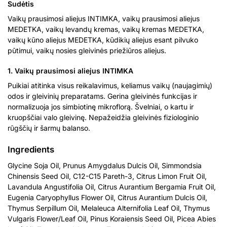
Sudėtis
Vaikų prausimosi aliejus INTIMKA, vaikų prausimosi aliejus
MEDETKA, vaikų levandų kremas, vaikų kremas MEDETKA,
vaikų kūno aliejus MEDETKA, kūdikių aliejus esant pilvuko
pūtimui, vaikų nosies gleivinės priežiūros aliejus.
1. Vaikų prausimosi aliejus INTIMKA
Puikiai atitinka visus reikalavimus, keliamus vaikų (naujagimių)
odos ir gleivinių preparatams. Gerina gleivinės funkcijas ir
normalizuoja jos simbiotinę mikroflorą. Švelniai, o kartu ir
kruopščiai valo gleivinę. Nepažeidžia gleivinės fiziologinio
rūgščių ir šarmų balanso.
Ingredients
Glycine Soja Oil, Prunus Amygdalus Dulcis Oil, Simmondsia
Chinensis Seed Oil, C12-C15 Pareth-3, Citrus Limon Fruit Oil,
Lavandula Angustifolia Oil, Citrus Aurantium Bergamia Fruit Oil,
Eugenia Caryophyllus Flower Oil, Citrus Aurantium Dulcis Oil,
Thymus Serpillum Oil, Melaleuca Alternifolia Leaf Oil, Thymus
Vulgaris Flower/Leaf Oil, Pinus Koraiensis Seed Oil, Picea Abies