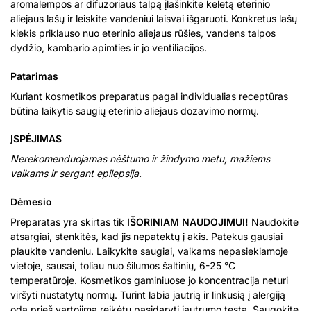
aromalempos ar difuzoriaus talpą įlašinkite keletą eterinio
aliejaus lašų ir leiskite vandeniui laisvai išgaruoti. Konkretus lašų
kiekis priklauso nuo eterinio aliejaus rūšies, vandens talpos
dydžio, kambario apimties ir jo ventiliacijos.
Patarimas
Kuriant kosmetikos preparatus pagal individualias receptūras
būtina laikytis saugių eterinio aliejaus dozavimo normų.
ĮSPĖJIMAS
Nerekomenduojamas nėštumo ir žindymo metu, mažiems
vaikams ir sergant epilepsija.
Dėmesio
Preparatas yra skirtas tik
IŠORINIAM NAUDOJIMUI!
Naudokite
atsargiai, stenkitės, kad jis nepatektų į akis. Patekus gausiai
plaukite vandeniu. Laikykite saugiai, vaikams nepasiekiamoje
vietoje, sausai, toliau nuo šilumos šaltinių, 6-25 °C
temperatūroje. Kosmetikos gaminiuose jo koncentracija neturi
viršyti nustatytų normų. Turint labia jautrią ir linkusią į alergiją
odą prieš vartojimą reikėtų pasidaryti jautrumo testą. Saugokite