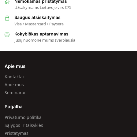
Nemokamas pristatymas
Užsakymams Lietuvoje virš €75
Saugus atsiskaitymas
Visa / Mastercard / Paysera
Kokybiškas aptarnavimas
Jūsų nuomonė mums svarbiausia
Apie mus
Kontaktai
Apie mus
Seminarai
Pagalba
Privatumo politika
Sąlygos ir taisyklės
Pristatymas