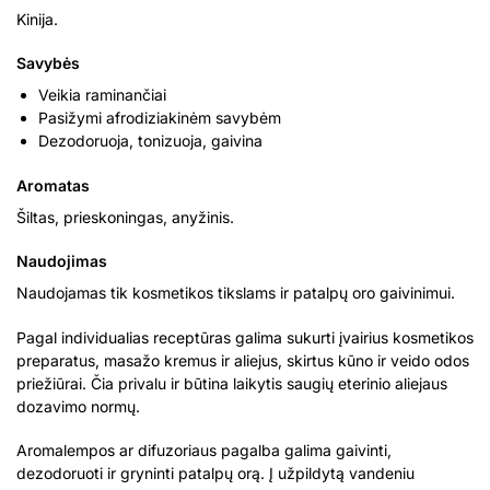
Kinija.
Savybės
Veikia raminančiai
Pasižymi afrodiziakinėm savybėm
Dezodoruoja, tonizuoja, gaivina
Aromatas
Šiltas, prieskoningas, anyžinis.
Naudojimas
Naudojamas tik kosmetikos tikslams ir patalpų oro gaivinimui.
Pagal individualias receptūras galima sukurti įvairius kosmetikos
preparatus, masažo kremus ir aliejus, skirtus kūno ir veido odos
priežiūrai. Čia privalu ir būtina laikytis saugių eterinio aliejaus
dozavimo normų.
Aromalempos ar difuzoriaus pagalba galima gaivinti,
dezodoruoti ir gryninti patalpų orą. Į užpildytą vandeniu