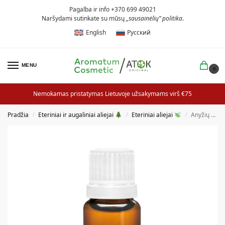
Pagalba ir info +370 699 49021
Naršydami sutinkate su mūsų
„sausainėlių” politika
.
English
Русский
MENU
0
Nemokamas pristatymas Lietuvoje užsakymams virš €75
Pradžia
Eteriniai ir augaliniai aliejai
Eteriniai aliejai
Anyžių eterinis aliejus
/
/
/