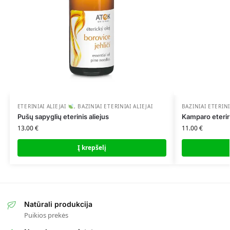
ETERINIAI ALIEJAI
,
BAZINIAI ETERINIAI ALIEJAI
BAZINIAI ETERINI
Pušų sapyglių eterinis aliejus
Kamparo eterini
13.00
€
11.00
€
Į krepšelį
Natūrali produkcija
Puikios prekės