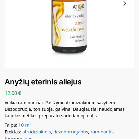
Anyžių eterinis aliejus
12.00
€
Veikia raminančiai. Pasižymi afrodiziakinėm savybėm.
Dezodoruoja, tonizuoja, gaivina. Daugiausiai naudojamas
kaip kosmetikos preparatų sudedamoji dalis.
Talpa:
10 ml
Efektas:
afrodiziakinis
,
dezodoruojantis
,
raminantis
,
tonizuojantis