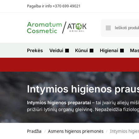
Pagalba ir info +370 699 49021
Prekės
Veidui
Kūnui
Higienai
Mas
Intymios higienos praus
Intymios higienos preparatai
– tai įvairių aliejų m
prižiūri lytinių organų gleivinę. Nepažeidžia fiziol
Pradžia
Asmens higienos priemonės
Intymios higien
/
/