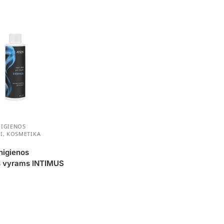
HIGIENOS
I
,
KOSMETIKA
higienos
is vyrams INTIMUS