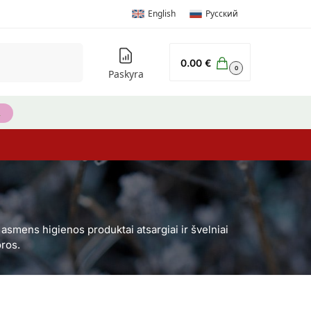
English
Русский
Ieškoti
0.00
€
0
Paskyra
e asmens higienos produktai atsargiai ir švelniai
oros.