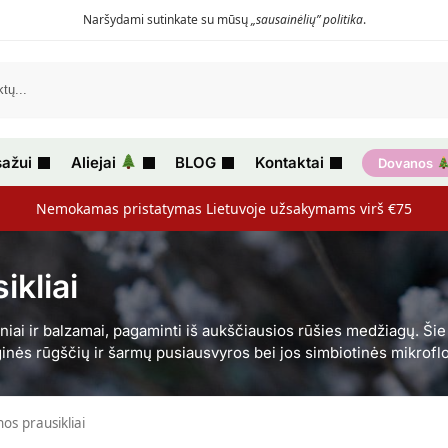
Naršydami sutinkate su mūsų
„sausainėlių” politika
.
ažui
Aliejai
BLOG
Kontaktai
Dovanos
Nemokamas pristatymas Lietuvoje užsakymams virš €75
ikliai
išiniai ir balzamai, pagaminti iš aukščiausios rūšies medžiagų. Ši
oginės rūgščių ir šarmų pusiausvyros bei jos simbiotinės mikrofl
os prausikliai