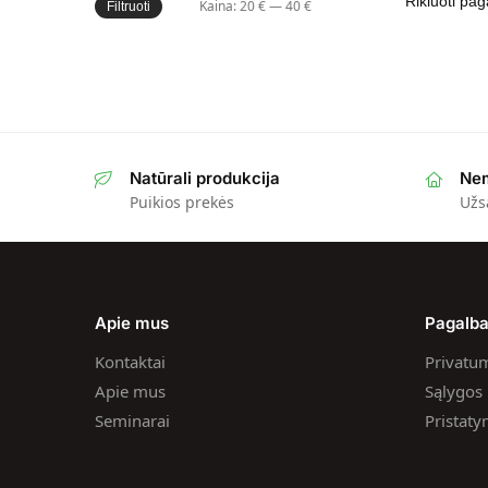
Kaina:
20 €
—
40 €
Filtruoti
Natūrali produkcija
Nem
Puikios prekės
Užs
Apie mus
Pagalb
Kontaktai
Privatum
Apie mus
Sąlygos i
Seminarai
Pristat