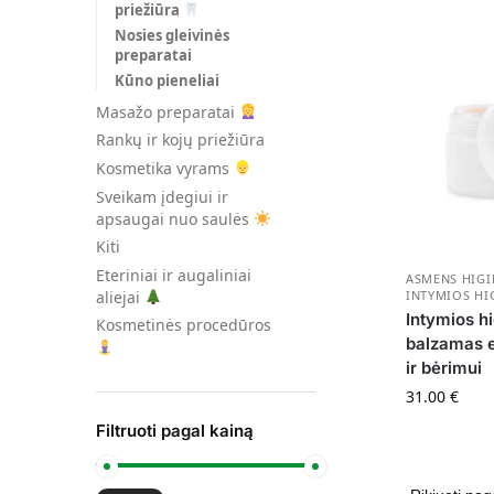
priežiūra
Nosies gleivinės
preparatai
Kūno pieneliai
Masažo preparatai
Rankų ir kojų priežiūra
Kosmetika vyrams
Sveikam įdegiui ir
apsaugai nuo saulės
Kiti
Eteriniai ir augaliniai
ASMENS HIG
aliejai
INTYMIOS HI
Intymios h
Kosmetinės procedūros
balzamas e
ir bėrimui
31.00
€
Filtruoti pagal kainą