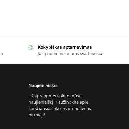
Kokybiškas aptarnavimas
ra
Jūsų nuomonė mums svarbiausia
Naujienlaiškis
Užsiprenumeruokite mūsų
naujienlaiškį ir sužinokite apie
karščiausias akcijas ir naujienas
pirmieji!