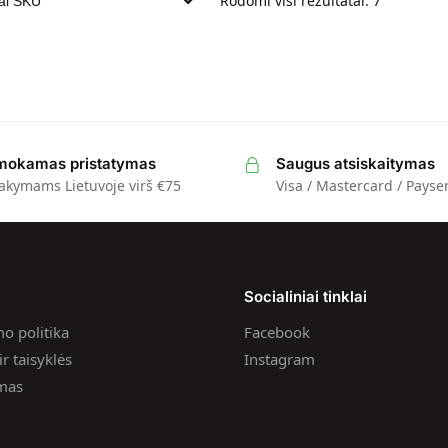
Rodomi visi rezultatai: 7
okamas pristatymas
Saugus atsiskaitymas
akymams Lietuvoje virš €75
Visa / Mastercard / Payse
a
Socialiniai tinklai
o politika
Facebook
r taisyklės
Instagram
ymas