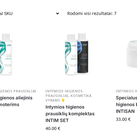
Rodomi visi rezultatai: 7
GIENOS PRAUSIKLIAI
INTYMIOS HIGIENOS
INTYMIOS H
PRAUSIKLIAI
,
KOSMETIKA
gienos aliejinis
Specialus
VYRAMS
 moterims
higienos
Intymios higienos
INTISAN
prausiklių komplektas
33.00
€
INTIM SET
40.00
€