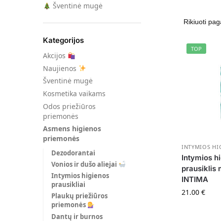
Šventinė mugė
Kategorijos
TOP
Akcijos
Naujienos
Šventinė mugė
Kosmetika vaikams
Odos priežiūros
priemonės
Asmens higienos
priemonės
INTYMIOS HI
Dezodorantai
Intymios hi
Vonios ir dušo aliejai
prausiklis
Intymios higienos
INTIMA
prausikliai
21.00
€
Plaukų priežiūros
priemonės
Dantų ir burnos