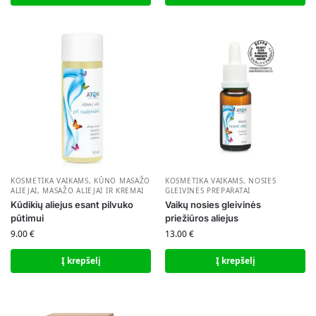
KOSMETIKA VAIKAMS
,
KŪNO MASAŽO
KOSMETIKA VAIKAMS
,
NOSIES
ALIEJAI
,
MASAŽO ALIEJAI IR KREMAI
GLEIVINĖS PREPARATAI
Kūdikių aliejus esant pilvuko
Vaikų nosies gleivinės
pūtimui
priežiūros aliejus
9.00
€
13.00
€
Į krepšelį
Į krepšelį