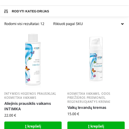
RODYTI KATEGORIJAS
Rodomi visi rezultatai: 12
INTYMIOS HIGIENOS PRAUSIKLIAI
,
KOSMETIKA VAIKAMS
,
ODOS
KOSMETIKA VAIKAMS
PRIEŽIŪROS PRIEMONĖS
,
REGENERUOJANTYS KREMAI
Aliejinis prausiklis vaikams
Vaikų levandų kremas
INTIMKA
15.00
€
22.00
€
Į krepšelį
Į krepšelį