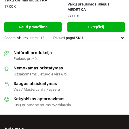
Vaikų prausimosi aliejus
17.00
€
MEDETKA
27.00
€
Gauti pranešimą
Į krepšelį
Rodomi visi rezultatai: 12
Natūrali produkcija
Puikios prekės
Nemokamas pristatymas
Užsakymams Lietuvoje virš €75
Saugus atsiskaitymas
Visa / Mastercard / Paysera
Kokybiškas aptarnavimas
Jūsų nuomonė mums svarbiausia