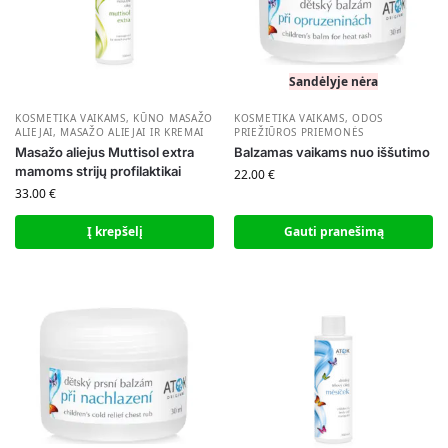
Sandėlyje nėra
KOSMETIKA VAIKAMS
,
KŪNO MASAŽO
KOSMETIKA VAIKAMS
,
ODOS
ALIEJAI
,
MASAŽO ALIEJAI IR KREMAI
PRIEŽIŪROS PRIEMONĖS
Masažo aliejus Muttisol extra
Balzamas vaikams nuo iššutimo
mamoms strijų profilaktikai
22.00
€
33.00
€
Į krepšelį
Gauti pranešimą