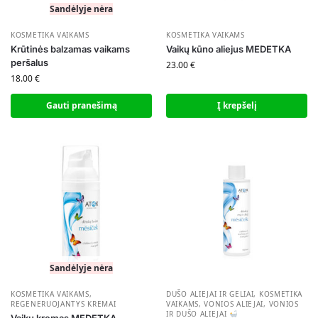
Sandėlyje nėra
KOSMETIKA VAIKAMS
KOSMETIKA VAIKAMS
Krūtinės balzamas vaikams
Vaikų kūno aliejus MEDETKA
peršalus
23.00
€
18.00
€
Gauti pranešimą
Į krepšelį
Sandėlyje nėra
KOSMETIKA VAIKAMS
,
DUŠO ALIEJAI IR GELIAI
,
KOSMETIKA
REGENERUOJANTYS KREMAI
VAIKAMS
,
VONIOS ALIEJAI
,
VONIOS
IR DUŠO ALIEJAI
Vaikų kremas MEDETKA