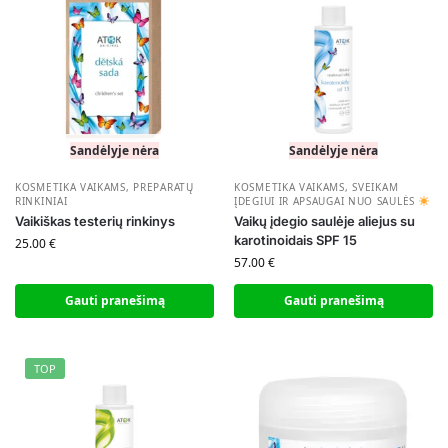
Sandėlyje nėra
Sandėlyje nėra
KOSMETIKA VAIKAMS
,
PREPARATŲ
KOSMETIKA VAIKAMS
,
SVEIKAM
RINKINIAI
ĮDEGIUI IR APSAUGAI NUO SAULĖS
Vaikiškas testerių rinkinys
Vaikų įdegio saulėje aliejus su
karotinoidais SPF 15
25.00
€
57.00
€
Gauti pranešimą
Gauti pranešimą
TOP