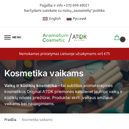
Pagalba ir info +370 699 49021
Naršydami sutinkate su mūsų
„sausainėlių” politika
.
English
Русский
MENU
0
Nemokamas pristatymas Lietuvoje užsakymams virš €75
Kosmetika vaikams
Vaikų ir kūdikių kosmetika
– tai subtilios aromaterapinės
kosmetikos Original ATOK priemonės kasdienei jautrios vaikų ir
kūdikių odelės priežiūrai. Produktai skirti įvairaus amžiaus
vaikams bei naujagimiams.
Pradžia
Kosmetika vaikams
/