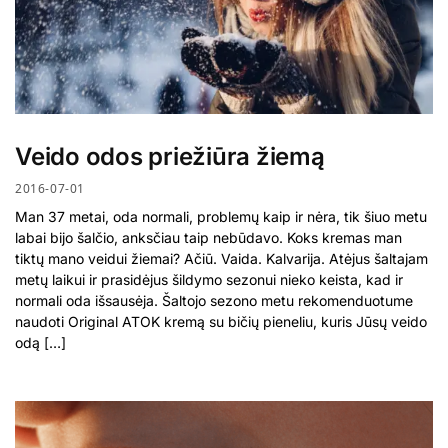
Veido odos priežiūra žiemą
2016-07-01
Man 37 metai, oda normali, problemų kaip ir nėra, tik šiuo metu
labai bijo šalčio, anksčiau taip nebūdavo. Koks kremas man
tiktų mano veidui žiemai? Ačiū. Vaida. Kalvarija. Atėjus šaltajam
metų laikui ir prasidėjus šildymo sezonui nieko keista, kad ir
normali oda išsausėja. Šaltojo sezono metu rekomenduotume
naudoti Original ATOK kremą su bičių pieneliu, kuris Jūsų veido
odą […]