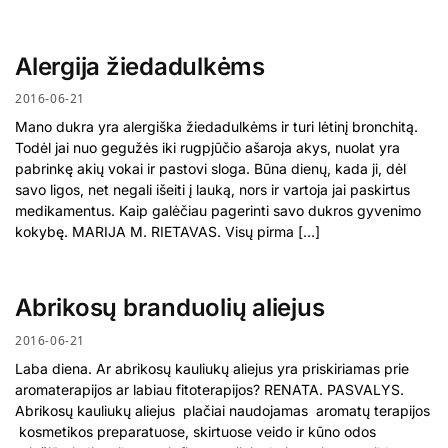
Alergija žiedadulkėms
2016-06-21
Mano dukra yra alergiška žiedadulkėms ir turi lėtinį bronchitą.
Todėl jai nuo gegužės iki rugpjūčio ašaroja akys, nuolat yra
pabrinkę akių vokai ir pastovi sloga. Būna dienų, kada ji, dėl
savo ligos, net negali išeiti į lauką, nors ir vartoja jai paskirtus
medikamentus. Kaip galėčiau pagerinti savo dukros gyvenimo
kokybę. MARIJA M. RIETAVAS. Visų pirma […]
Abrikosų branduolių aliejus
2016-06-21
Laba diena. Ar abrikosų kauliukų aliejus yra priskiriamas prie
aromaterapijos ar labiau fitoterapijos? RENATA. PASVALYS.
Abrikosų kauliukų aliejus plačiai naudojamas aromatų terapijos
kosmetikos preparatuose, skirtuose veido ir kūno odos