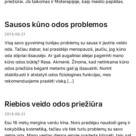
priežiūrai. Jis taikomas ir fitoterapijoje, kaip maisto papildas.
Sausos kūno odos problemos
2016-06-21
Visą savo gyvenimą turėjau problemų su sausa ir jautria veido
oda. Tačiau dabar, kai prasidėjo menopauzė, jaučiu, jog kūno
oda stipriai išsausėjo. Ar gali augaliniai aliejai pagerinti mano
kūno odos būklę? Rasa. Akmenė. Žinoma, kad netinkama kūno
odos priežiūra bėgant metams gali ją išsausinti. Norint
stabilizuoti ir atstatyti odos fiziologines funkcijas, mes
rekomenduojame pradėti viską […]
Riebios veido odos priežiūra
2016-06-21
Esu 16 metų mergina vardu Irina. Nors pradėjau naudodi gerą ir
kokybišką kosmetiką, tačiau vis tiek turiu problemų su savo
riebia oda. Mano veidas dienos eigoje pradeda blizgėti, taip pat