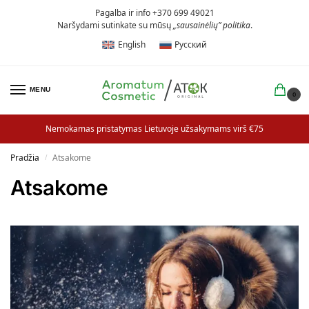
Pagalba ir info +370 699 49021
Naršydami sutinkate su mūsų
„sausainėlių” politika
.
English
Русский
MENU
0
Nemokamas pristatymas Lietuvoje užsakymams virš €75
Pradžia
Atsakome
/
Atsakome