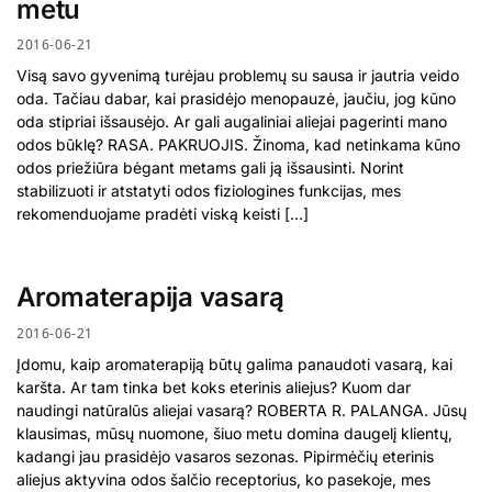
metu
2016-06-21
Visą savo gyvenimą turėjau problemų su sausa ir jautria veido
oda. Tačiau dabar, kai prasidėjo menopauzė, jaučiu, jog kūno
oda stipriai išsausėjo. Ar gali augaliniai aliejai pagerinti mano
odos būklę? RASA. PAKRUOJIS. Žinoma, kad netinkama kūno
odos priežiūra bėgant metams gali ją išsausinti. Norint
stabilizuoti ir atstatyti odos fiziologines funkcijas, mes
rekomenduojame pradėti viską keisti […]
Aromaterapija vasarą
2016-06-21
Įdomu, kaip aromaterapiją būtų galima panaudoti vasarą, kai
karšta. Ar tam tinka bet koks eterinis aliejus? Kuom dar
naudingi natūralūs aliejai vasarą? ROBERTA R. PALANGA. Jūsų
klausimas, mūsų nuomone, šiuo metu domina daugelį klientų,
kadangi jau prasidėjo vasaros sezonas. Pipirmėčių eterinis
aliejus aktyvina odos šalčio receptorius, ko pasekoje, mes