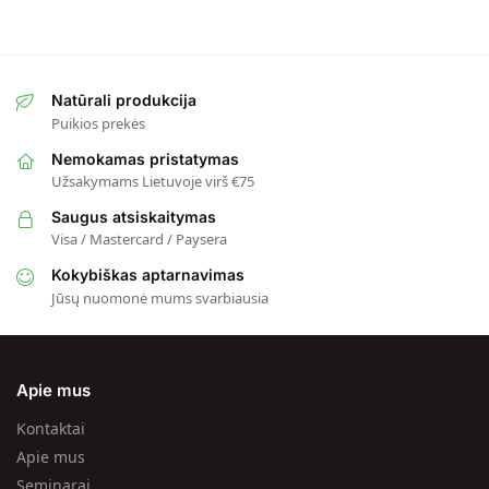
Natūrali produkcija
Puikios prekės
Nemokamas pristatymas
Užsakymams Lietuvoje virš €75
Saugus atsiskaitymas
Visa / Mastercard / Paysera
Kokybiškas aptarnavimas
Jūsų nuomonė mums svarbiausia
Apie mus
Kontaktai
Apie mus
Seminarai