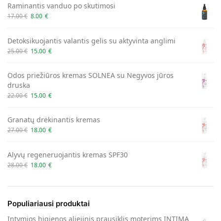
Raminantis vanduo po skutimosi
17.00
€
8.00
€
Detoksikuojantis valantis gelis su aktyvinta anglimi
25.00
€
15.00
€
Odos priežiūros kremas SOLNEA su Negyvos jūros
druska
22.00
€
15.00
€
Granatų drėkinantis kremas
27.00
€
18.00
€
Alyvų regeneruojantis kremas SPF30
28.00
€
18.00
€
Populiariausi produktai
Intymios higienos aliejinis prausiklis moterims INTIMA