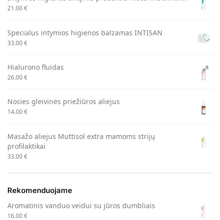
21.00
€
Specialus intymios higienos balzamas INTISAN
33.00
€
Hialurono fluidas
26.00
€
Nosies gleivinės priežiūros aliejus
14.00
€
Masažo aliejus Muttisol extra mamoms strijų
profilaktikai
33.00
€
Rekomenduojame
Aromatinis vanduo veidui su jūros dumbliais
16.00
€