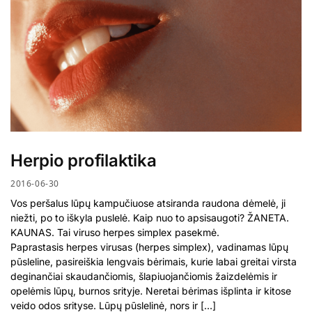
Herpio profilaktika
2016-06-30
Vos peršalus lūpų kampučiuose atsiranda raudona dėmelė, ji
niežti, po to iškyla puslelė. Kaip nuo to apsisaugoti? ŽANETA.
KAUNAS. Tai viruso herpes simplex pasekmė.
Paprastasis herpes virusas (herpes simplex), vadinamas lūpų
pūsleline, pasireiškia lengvais bėrimais, kurie labai greitai virsta
deginančiai skaudančiomis, šlapiuojančiomis žaizdelėmis ir
opelėmis lūpų, burnos srityje. Neretai bėrimas išplinta ir kitose
veido odos srityse. Lūpų pūslelinė, nors ir […]