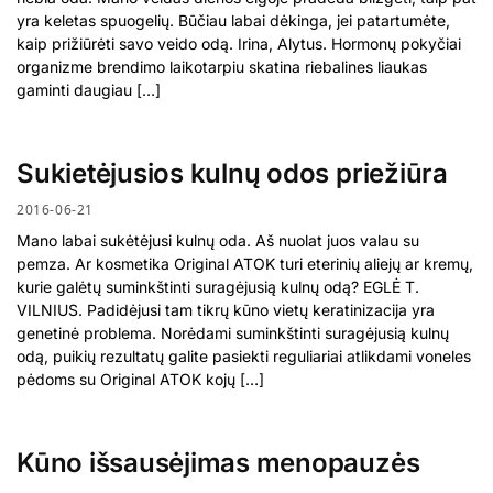
yra keletas spuogelių. Būčiau labai dėkinga, jei patartumėte,
kaip prižiūrėti savo veido odą. Irina, Alytus. Hormonų pokyčiai
organizme brendimo laikotarpiu skatina riebalines liaukas
gaminti daugiau […]
Sukietėjusios kulnų odos priežiūra
2016-06-21
Mano labai sukėtėjusi kulnų oda. Aš nuolat juos valau su
pemza. Ar kosmetika Original ATOK turi eterinių aliejų ar kremų,
kurie galėtų suminkštinti suragėjusią kulnų odą? EGLĖ T.
VILNIUS. Padidėjusi tam tikrų kūno vietų keratinizacija yra
genetinė problema. Norėdami suminkštinti suragėjusią kulnų
odą, puikių rezultatų galite pasiekti reguliariai atlikdami voneles
pėdoms su Original ATOK kojų […]
Kūno išsausėjimas menopauzės