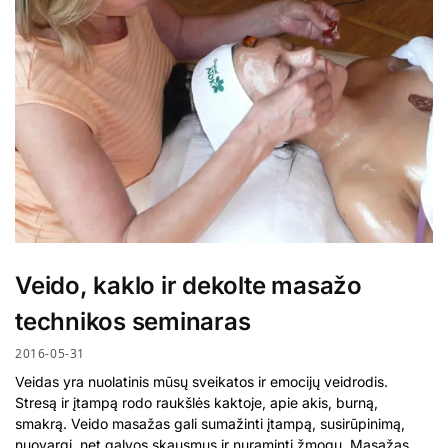
Veido, kaklo ir dekolte masažo
technikos seminaras
2016-05-31
Veidas yra nuolatinis mūsų sveikatos ir emocijų veidrodis.
Stresą ir įtampą rodo raukšlės kaktoje, apie akis, burną,
smakrą. Veido masažas gali sumažinti įtampą, susirūpinimą,
nuovargį, net galvos skausmus ir nuraminti žmogų. Masažas