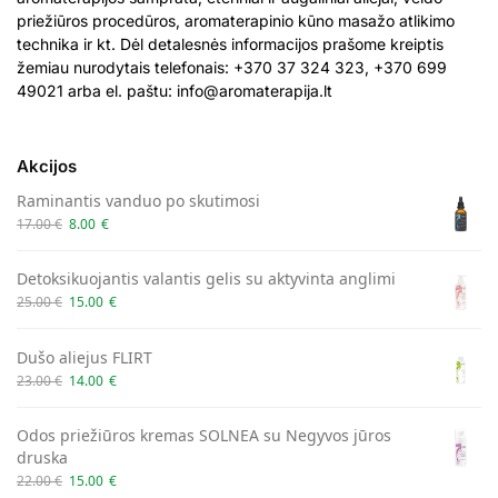
priežiūros procedūros, aromaterapinio kūno masažo atlikimo
technika ir kt. Dėl detalesnės informacijos prašome kreiptis
žemiau nurodytais telefonais: +370 37 324 323, +370 699
49021 arba el. paštu:
info@aromaterapija.lt
Akcijos
Raminantis vanduo po skutimosi
17.00
€
8.00
€
Detoksikuojantis valantis gelis su aktyvinta anglimi
25.00
€
15.00
€
Dušo aliejus FLIRT
23.00
€
14.00
€
Odos priežiūros kremas SOLNEA su Negyvos jūros
druska
22.00
€
15.00
€