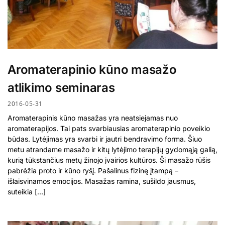
Aromaterapinio kūno masažo
atlikimo seminaras
2016-05-31
Aromaterapinis kūno masažas yra neatsiejamas nuo
aromaterapijos. Tai pats svarbiausias aromaterapinio poveikio
būdas. Lytėjimas yra svarbi ir jautri bendravimo forma. Šiuo
metu atrandame masažo ir kitų lytėjimo terapijų gydomąją galią,
kurią tūkstančius metų žinojo įvairios kultūros. Ši masažo rūšis
pabrėžia proto ir kūno ryšį. Pašalinus fizinę įtampą –
išlaisvinamos emocijos. Masažas ramina, sušildo jausmus,
suteikia […]