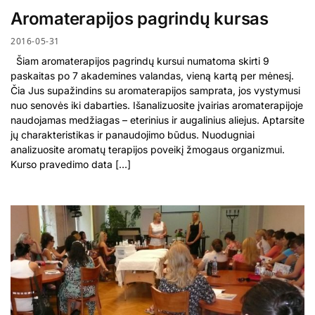
Aromaterapijos pagrindų kursas
2016-05-31
Šiam aromaterapijos pagrindų kursui numatoma skirti 9
paskaitas po 7 akademines valandas, vieną kartą per mėnesį.
Čia Jus supažindins su aromaterapijos samprata, jos vystymusi
nuo senovės iki dabarties. Išanalizuosite įvairias aromaterapijoje
naudojamas medžiagas – eterinius ir augalinius aliejus. Aptarsite
jų charakteristikas ir panaudojimo būdus. Nuodugniai
analizuosite aromatų terapijos poveikį žmogaus organizmui.
Kurso pravedimo data […]