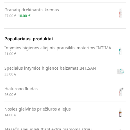
Granatų drėkinantis kremas
27.00
€
18.00
€
Populiariausi produktai
Intymios higienos aliejinis prausiklis moterims INTIMA
21.00
€
Specialus intymios higienos balzamas INTISAN
33.00
€
Hialurono fluidas
26.00
€
Nosies gleivinės priežiūros aliejus
14.00
€
Masažo aliejus Muttisol extra mamoms strijų