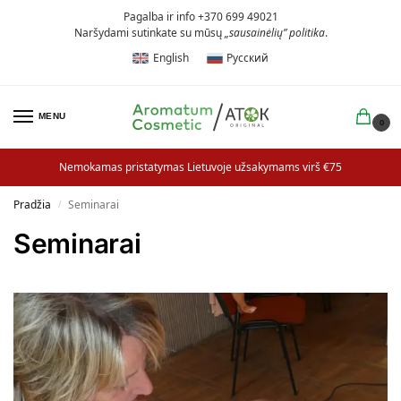
Pagalba ir info +370 699 49021
Naršydami sutinkate su mūsų
„sausainėlių” politika
.
English
Русский
MENU
0
Nemokamas pristatymas Lietuvoje užsakymams virš €75
Pradžia
Seminarai
/
Seminarai