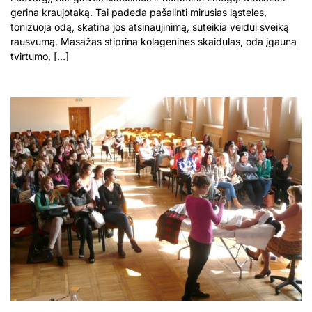
gerina kraujotaką. Tai padeda pašalinti mirusias ląsteles,
tonizuoja odą, skatina jos atsinaujinimą, suteikia veidui sveiką
rausvumą. Masažas stiprina kolagenines skaidulas, oda įgauna
tvirtumo, […]