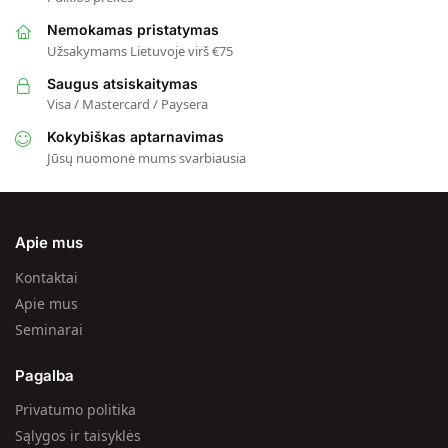
Nemokamas pristatymas
Užsakymams Lietuvoje virš €75
Saugus atsiskaitymas
Visa / Mastercard / Paysera
Kokybiškas aptarnavimas
Jūsų nuomonė mums svarbiausia
Apie mus
Kontaktai
Apie mus
Seminarai
Pagalba
Privatumo politika
Sąlygos ir taisyklės