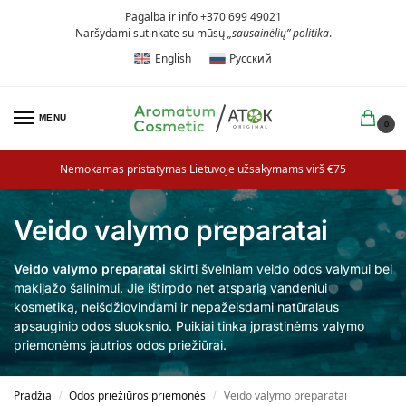
Pagalba ir info +370 699 49021
Naršydami sutinkate su mūsų
„sausainėlių” politika
.
English
Русский
MENU
0
Nemokamas pristatymas Lietuvoje užsakymams virš €75
Veido valymo preparatai
Veido valymo preparatai
skirti švelniam veido odos valymui bei
makijažo šalinimui. Jie ištirpdo net atsparią vandeniui
kosmetiką, neišdžiovindami ir nepažeisdami natūralaus
apsauginio odos sluoksnio. Puikiai tinka įprastinėms valymo
priemonėms jautrios odos priežiūrai.
Pradžia
Odos priežiūros priemonės
Veido valymo preparatai
/
/