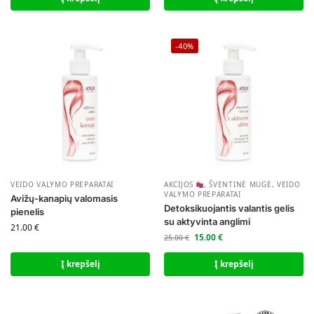
-40%
VEIDO VALYMO PREPARATAI
AKCIJOS
,
ŠVENTINĖ MUGĖ
,
VEIDO
VALYMO PREPARATAI
Avižų-kanapių valomasis
Detoksikuojantis valantis gelis
pienelis
su aktyvinta anglimi
21.00
€
15.00
€
25.00
€
Į krepšelį
Į krepšelį