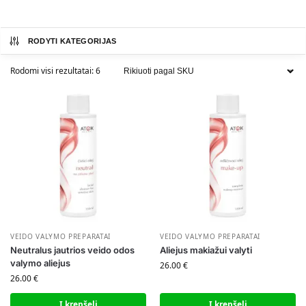
RODYTI KATEGORIJAS
Rodomi visi rezultatai: 6
VEIDO VALYMO PREPARATAI
VEIDO VALYMO PREPARATAI
Neutralus jautrios veido odos
Aliejus makiažui valyti
valymo aliejus
26.00
€
26.00
€
Į krepšelį
Į krepšelį