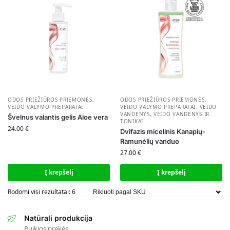
ODOS PRIEŽIŪROS PRIEMONĖS
,
ODOS PRIEŽIŪROS PRIEMONĖS
,
VEIDO VALYMO PREPARATAI
VEIDO VALYMO PREPARATAI
,
VEIDO
VANDENYS
,
VEIDO VANDENYS IR
Švelnus valantis gelis Aloe vera
TONIKAI
24.00
€
Dvifazis micelinis Kanapių-
Ramunėlių vanduo
27.00
€
Į krepšelį
Į krepšelį
Rodomi visi rezultatai: 6
Natūrali produkcija
Puikios prekės