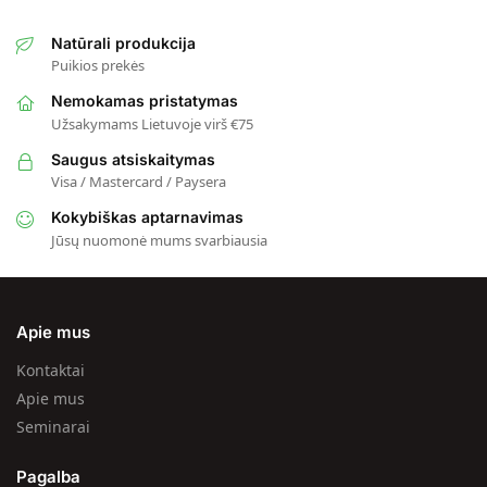
Natūrali produkcija
Puikios prekės
Nemokamas pristatymas
Užsakymams Lietuvoje virš €75
Saugus atsiskaitymas
Visa / Mastercard / Paysera
Kokybiškas aptarnavimas
Jūsų nuomonė mums svarbiausia
Apie mus
Kontaktai
Apie mus
Seminarai
Pagalba