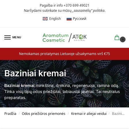
Pagalba ir info +370 699 49021
Naršydami sutinkate su mūsų
„sausainėlių” politika
.
English
Русский
MENU
0
Nemokamas pristatymas Lietuvoje užsakymams virš €75
Baziniai kremai
Baziniai kremai
minkština, drėkina, regeneruoja, ramina odą.
Tinka visų tipų odos priežiūrai, labiausiai jautriai. Tai neutralus
preparatas.
Pradžia
Odos priežiūros priemonės
Kremai ir aliejai veidui
Baziniai kremai
/
/
/