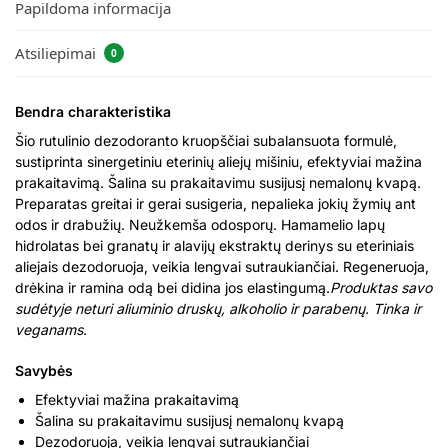
Papildoma informacija
Atsiliepimai
0
Bendra charakteristika
Šio rutulinio dezodoranto kruopščiai subalansuota formulė,
sustiprinta sinergetiniu eterinių aliejų mišiniu, efektyviai mažina
prakaitavimą. Šalina su prakaitavimu susijusį nemalonų kvapą.
Preparatas greitai ir gerai susigeria, nepalieka jokių žymių ant
odos ir drabužių. Neužkemša odosporų. Hamamelio lapų
hidrolatas bei granatų ir alavijų ekstraktų derinys su eteriniais
aliejais dezodoruoja, veikia lengvai sutraukiančiai. Regeneruoja,
drėkina ir ramina odą bei didina jos elastingumą.
Produktas savo
sudėtyje neturi aliuminio druskų, alkoholio ir parabenų. Tinka ir
veganams
.
Savybės
Efektyviai mažina prakaitavimą
Šalina su prakaitavimu susijusį nemalonų kvapą
Dezodoruoja, veikia lengvai sutraukiančiai