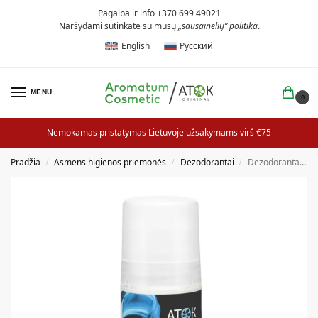
Pagalba ir info +370 699 49021
Naršydami sutinkate su mūsų
„sausainėlių” politika
.
English
Русский
MENU
0
Nemokamas pristatymas Lietuvoje užsakymams virš €75
Pradžia
Asmens higienos priemonės
Dezodorantai
Dezodorantas vyrams ENERGY
/
/
/