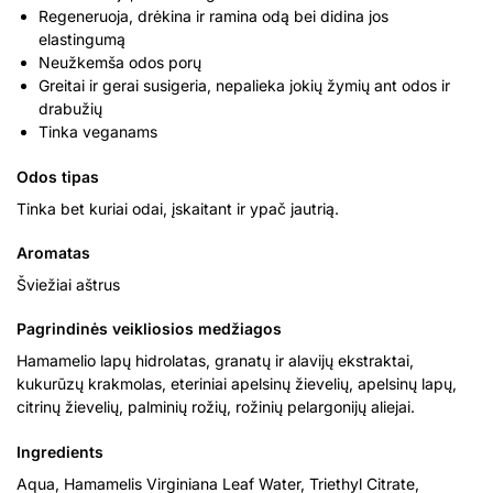
Regeneruoja, drėkina ir ramina odą bei didina jos
elastingumą
Neužkemša odos porų
Greitai ir gerai susigeria, nepalieka jokių žymių ant odos ir
drabužių
Tinka veganams
Odos tipas
Tinka bet kuriai odai, įskaitant ir ypač jautrią.
Aromatas
Šviežiai aštrus
Pagrindinės veikliosios medžiagos
Hamamelio lapų hidrolatas, granatų ir alavijų ekstraktai,
kukurūzų krakmolas, eteriniai apelsinų žievelių, apelsinų lapų,
citrinų žievelių, palminių rožių, rožinių pelargonijų aliejai.
Ingredients
Aqua, Hamamelis Virginiana Leaf Water, Triethyl Citrate,