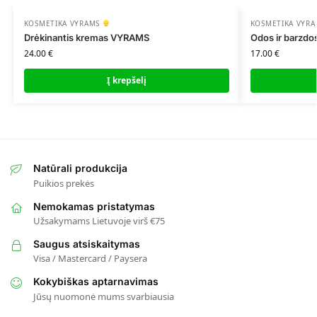
KOSMETIKA VYRAMS
KOSMETIKA VYR
Drėkinantis kremas VYRAMS
Odos ir barzdos
24.00
€
17.00
€
Į krepšelį
Natūrali produkcija
Puikios prekės
Nemokamas pristatymas
Užsakymams Lietuvoje virš €75
Saugus atsiskaitymas
Visa / Mastercard / Paysera
Kokybiškas aptarnavimas
Jūsų nuomonė mums svarbiausia