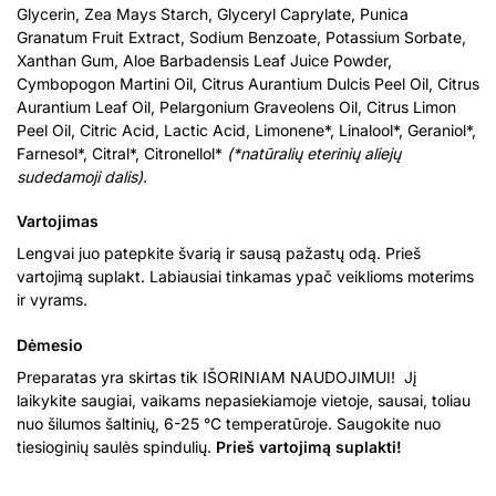
Glycerin, Zea Mays Starch, Glyceryl Caprylate, Punica
Granatum Fruit Extract, Sodium Benzoate, Potassium Sorbate,
Xanthan Gum, Aloe Barbadensis Leaf Juice Powder,
Cymbopogon Martini Oil, Citrus Aurantium Dulcis Peel Oil, Citrus
Aurantium Leaf Oil, Pelargonium Graveolens Oil, Citrus Limon
Peel Oil, Citric Acid, Lactic Acid, Limonene*, Linalool*, Geraniol*,
Farnesol*, Citral*, Citronellol*
(*natūralių eterinių aliejų
sudedamoji dalis).
Vartojimas
Lengvai juo patepkite švarią ir sausą pažastų odą. Prieš
vartojimą suplakt. Labiausiai tinkamas ypač veiklioms moterims
ir vyrams.
Dėmesio
Preparatas yra skirtas tik IŠORINIAM NAUDOJIMUI! Jį
laikykite saugiai, vaikams nepasiekiamoje vietoje, sausai, toliau
nuo šilumos šaltinių, 6-25 °C temperatūroje. Saugokite nuo
tiesioginių saulės spindulių.
Prieš vartojimą suplakti!