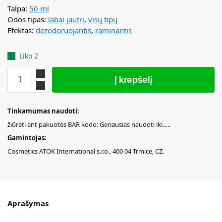
Talpa:
50 ml
Odos tipas:
labai jautri
,
visų tipų
Efektas:
dezodoruojantis
,
raminantis
Liko 2
Į krepšelį
Tinkamumas naudoti:
žiūrėti ant pakuotės BAR kodo: Geriausias naudoti iki…..
Gamintojas:
Cosmetics ATOK International s.r.o., 400 04 Trmice, CZ.
Aprašymas