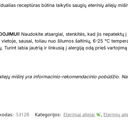
dualias receptūras būtina laikytis saugių
eterinių aliejų miši
DOJIMUI!
Naudokite atsargiai, stenkitės, kad jis nepatektų į
vietoje, sausai, toliau nuo šilumos šaltinių, 6-25 °C tempe
 Turint labia jautrią ir linkusią į alergiją odą prieš vartojim
aliejų mišinį yra informacinio-rekomendacinio pobūdžio. Nag
kodas:
5312B
Kategorijos:
Eteriniai aliejai
,
Eterinių ali