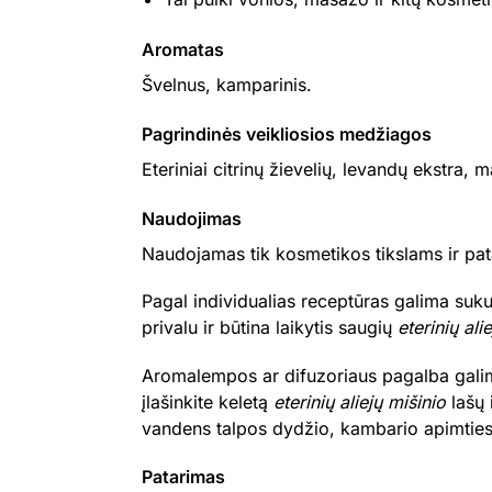
Aromatas
Švelnus, kamparinis.
Pagrindinės veikliosios medžiagos
Eteriniai citrinų žievelių, levandų ekstra, ma
Naudojimas
Naudojamas tik kosmetikos tikslams ir pat
Pagal individualias receptūras galima sukur
privalu ir būtina laikytis saugių
eterinių ali
Aromalempos ar difuzoriaus pagalba galima
įlašinkite keletą
eterinių aliejų mišinio
lašų 
vandens talpos dydžio, kambario apimties ir
Patarimas