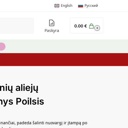
English
Русский
Ieškoti
0.00
€
0
Paskyra
nių aliejų
nys Poilsis
inančiai, padeda šalinti nuovargį ir įtampą po