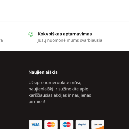
Kokybiškas aptarnavimas
ra
Jūsų nuomonė mums svarbiausia
Naujienlaiškis
Užsiprenumeruokite mūsų
naujienlaiškį ir sužinokite apie
karščiausias akcijas ir naujienas
pirmieji!