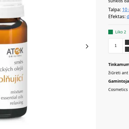
sunkios da
Talpa:
10
Efektas:
Liko 2
Tinkamum
žiūrėti an
Gamintoja
Cosmetics 