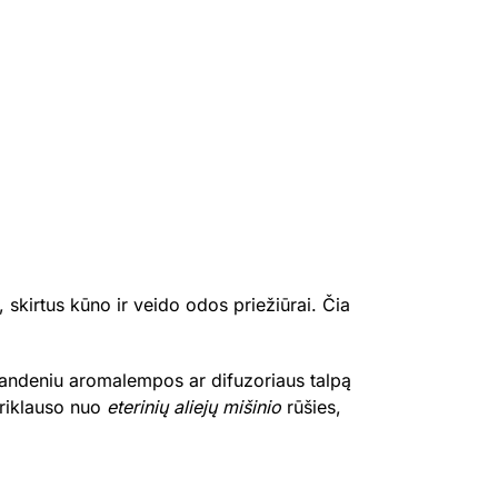
 skirtus kūno ir veido odos priežiūrai. Čia
 vandeniu aromalempos ar difuzoriaus talpą
 priklauso nuo
eterinių aliejų mišinio
rūšies,