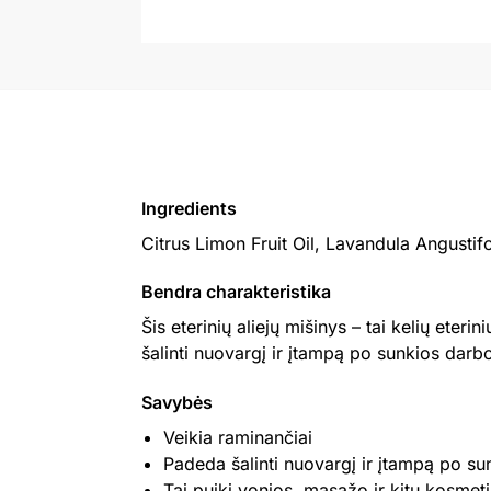
Ingredients
Citrus Limon Fruit Oil, Lavandula Angustif
Bendra charakteristika
Šis eterinių aliejų mišinys – tai kelių ete
šalinti nuovargį ir įtampą po sunkios darb
Savybės
Veikia raminančiai
Padeda šalinti nuovargį ir įtampą po s
Tai puiki vonios, masažo ir kitų kosmet