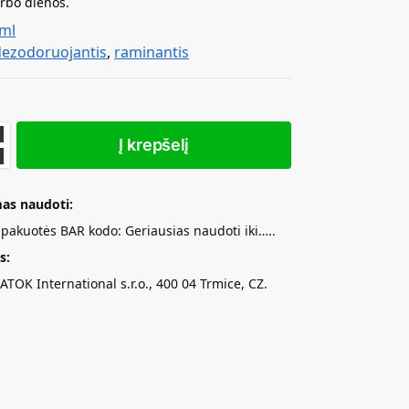
rbo dienos.
 ml
dezodoruojantis
,
raminantis
Į krepšelį
as naudoti:
t pakuotės BAR kodo: Geriausias naudoti iki…..
s:
ATOK International s.r.o., 400 04 Trmice, CZ.