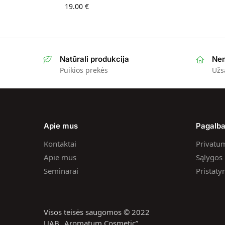
19.00
€
Natūrali produkcija
Nem
Puikios prekės
Užs
Apie mus
Pagalb
Kontaktai
Privatum
Apie mus
Sąlygos i
Seminarai
Pristat
Visos teisės saugomos © 2022
UAB „Aromatum Cosmetic”