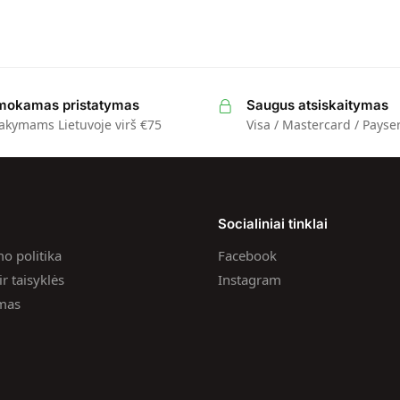
okamas pristatymas
Saugus atsiskaitymas
akymams Lietuvoje virš €75
Visa / Mastercard / Payse
a
Socialiniai tinklai
o politika
Facebook
r taisyklės
Instagram
ymas