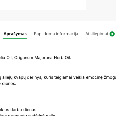
Aprašymas
Papildoma informacija
Atsiliepimai
0
olia Oil, Origanum Majorana Herb Oil.
rinių aliejų kvapų derinys, kuris teigiamai veikia emocinę žm
o dienos.
unkios darbo dienos
ikos preparatų sudėtinė dalis