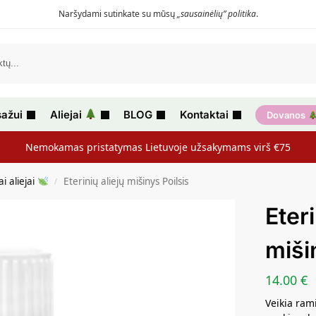
Naršydami sutinkate su mūsų
„sausainėlių” politika
.
ažui
Aliejai
BLOG
Kontaktai
Dovanos
Nemokamas pristatymas Lietuvoje užsakymams virš €75
ai aliejai
Eterinių aliejų mišinys Poilsis
/
Eteri
miši
14.00
€
Veikia ram