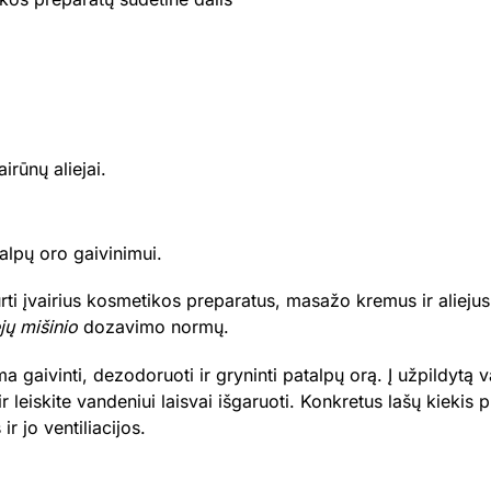
irūnų aliejai.
alpų oro gaivinimui.
ti įvairius kosmetikos preparatus, masažo kremus ir aliejus,
ejų mišinio
dozavimo normų.
 gaivinti, dezodoruoti ir gryninti patalpų orą. Į užpildytą
ir leiskite vandeniui laisvai išgaruoti. Konkretus lašų kiekis
 jo ventiliacijos.