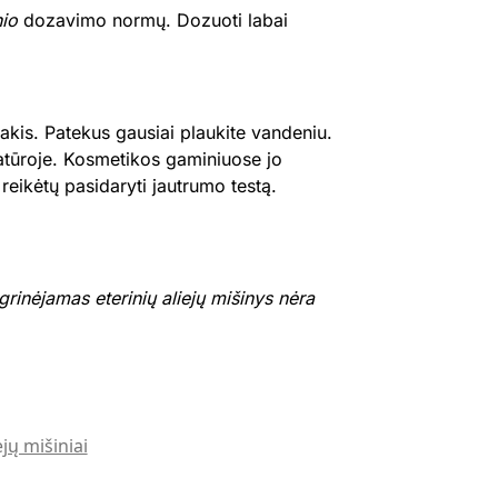
nio
dozavimo normų. Dozuoti labai
 akis. Patekus gausiai plaukite vandeniu.
ratūroje. Kosmetikos gaminiuose jo
ą reikėtų pasidaryti jautrumo testą.
rinėjamas eterinių aliejų mišinys nėra
ejų mišiniai