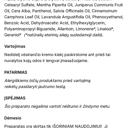
Cetearyl Sulfate, Mentha Piperita Oil, Juniperus Communis Fruit
Oil, Cera Alba, Panthenol, Salvia Officinalis Oil, Cinnamomum
Camphora Leaf Oil, Lavandula Angustifolia Oil, Phenoxyethanol,
Benzoic Acid, Dehydroacetic Acid, Ethylhexylglycerin,
Polyaminopropyl Biguanide, Allantoin, Limonene*, Linalool*,
Geraniol*
(*natūralių eterinių aliejų sudedamoji dalis
).
Vartojimas
Nedidelį vėsinančio kremo kiekį paskirstome ant prieš tai
nuvalytos kojų odos ir lengvai įmasažuojame.
PATARIMAS
Alergiškiems bičių produktams prieš vartojimą
reikėtų pasidaryti jautrumo testą.
ĮSPĖJIMAS
Šio preparato negalima vartoti nėštumo ir žindymo metu
.
Dėmesio
Preparatas yra skirtas tik IŠORINIAM NAUDOJIMUI! Jį