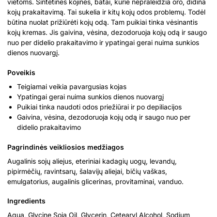
vietoms. Sintetinės kojinės, batai, kurie nepraleidžia oro, didina
kojų prakaitavimą. Tai sukelia ir kitų kojų odos problemų. Todėl
būtina nuolat prižiūrėti kojų odą. Tam puikiai tinka vėsinantis
kojų kremas. Jis gaivina, vėsina, dezodoruoja kojų odą ir saugo
nuo per didelio prakaitavimo ir ypatingai gerai nuima sunkios
dienos nuovargį.
Poveikis
Teigiamai veikia pavargusias kojas
Ypatingai gerai nuima sunkios dienos nuovargį
Puikiai tinka naudoti odos priežiūrai ir po depiliacijos
Gaivina, vėsina, dezodoruoja kojų odą ir saugo nuo per
didelio prakaitavimo
Pagrindinės veikliosios medžiagos
Augalinis sojų aliejus, eteriniai kadagių uogų, levandų,
pipirmėčių, ravintsarų, šalavijų aliejai, bičių vaškas,
emulgatorius, augalinis glicerinas, provitaminai, vanduo.
Ingredients
Aqua, Glycine Soja Oil, Glycerin, Cetearyl Alcohol, Sodium