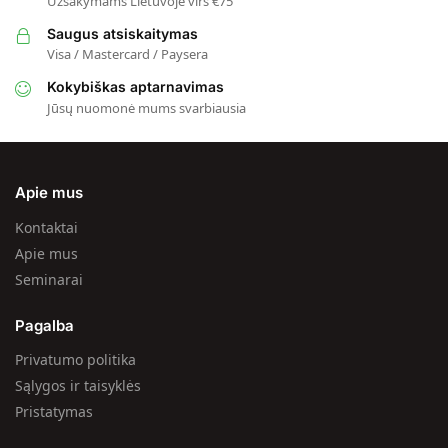
Užsakymams Lietuvoje virš €75
Saugus atsiskaitymas
Visa / Mastercard / Paysera
Kokybiškas aptarnavimas
Jūsų nuomonė mums svarbiausia
Apie mus
Kontaktai
Apie mus
Seminarai
Pagalba
Privatumo politika
Sąlygos ir taisyklės
Pristatymas