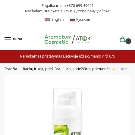
Pagalba ir info +370 699 49021
Naršydami sutinkate su mūsų
„sausainėlių” politika
.
English
Русский
MENU
0
Nemokamas pristatymas Lietuvoje užsakymams virš €75
Pradžia
Rankų ir kojų priežiūra
Kojų priežiūros priemonės
Kremas pavargusioms ir patinusioms kojoms
/
/
/