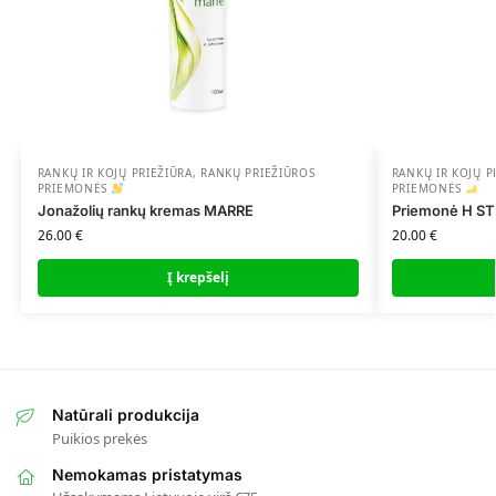
RANKŲ IR KOJŲ PRIEŽIŪRA
,
RANKŲ PRIEŽIŪROS
RANKŲ IR KOJŲ P
PRIEMONĖS
PRIEMONĖS
Jonažolių rankų kremas MARRE
Priemonė H ST
26.00
€
20.00
€
Į krepšelį
Natūrali produkcija
Puikios prekės
Nemokamas pristatymas