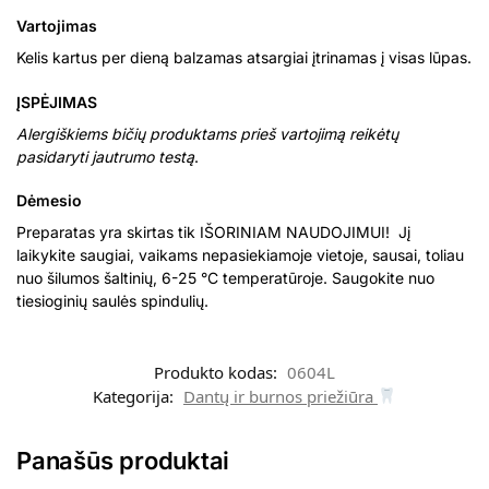
Vartojimas
Kelis kartus per dieną balzamas atsargiai įtrinamas į visas lūpas.
ĮSPĖJIMAS
Alergiškiems bičių produktams prieš vartojimą reikėtų
pasidaryti jautrumo testą
.
Dėmesio
Preparatas yra skirtas tik IŠORINIAM NAUDOJIMUI! Jį
laikykite saugiai, vaikams nepasiekiamoje vietoje, sausai, toliau
nuo šilumos šaltinių, 6-25 °C temperatūroje. Saugokite nuo
tiesioginių saulės spindulių.
Produkto kodas:
0604L
Kategorija:
Dantų ir burnos priežiūra
Panašūs produktai