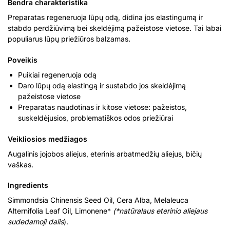
Bendra charakteristika
Preparatas regeneruoja lūpų odą, didina jos elastingumą ir
stabdo perdžiūvimą bei skeldėjimą pažeistose vietose. Tai labai
populiarus lūpų priežiūros balzamas.
Poveikis
Puikiai regeneruoja odą
Daro lūpų odą elastingą ir sustabdo jos skeldėjimą
pažeistose vietose
Preparatas naudotinas ir kitose vietose: pažeistos,
suskeldėjusios, problematiškos odos priežiūrai
Veikliosios medžiagos
Augalinis jojobos aliejus, eterinis arbatmedžių aliejus, bičių
vaškas.
Ingredients
Simmondsia Chinensis Seed Oil, Cera Alba, Melaleuca
Alternifolia Leaf Oil, Limonene*
(*natūralaus eterinio aliejaus
sudedamoji dalis
).