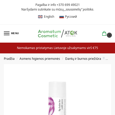
Pagalba ir info +370 699 49021
Naršydami sutinkate su mūsų
„sausainėlių” politika
.
English
Русский
MENU
0
Nemokamas pristatymas Lietuvoje užsakymams virš €75
Pradžia
Asmens higienos priemonės
Dantų ir burnos priežiūra
Lū
/
/