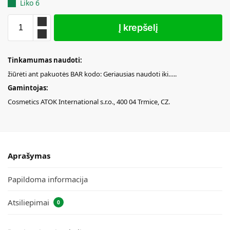
Liko 6
Į krepšelį
Tinkamumas naudoti:
žiūrėti ant pakuotės BAR kodo: Geriausias naudoti iki…..
Gamintojas:
Cosmetics ATOK International s.r.o., 400 04 Trmice, CZ.
Aprašymas
Papildoma informacija
Atsiliepimai
0