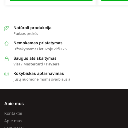
Natūrali produkcija
Puikios prekės
Nemokamas pristatymas
Užsakymams Lietuvoje virš €75
Saugus atsiskaitymas
Visa / Mastercard / Paysera
Kokybiškas aptarnavimas
Jūsų nuomonė mums svarbiausia
Apie mus
Kontaktai
Apie mus