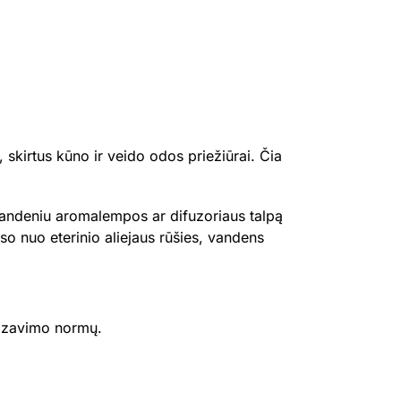
 skirtus kūno ir veido odos priežiūrai. Čia
 vandeniu aromalempos ar difuzoriaus talpą
auso nuo eterinio aliejaus rūšies, vandens
 dozavimo normų.