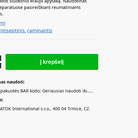
 odos sluoksnio kraujo apytaką. Naudotinas
eparatuose pasireiškiant reumatiniams
s.
 ml
ntiseptinis
,
raminantis
Į krepšelį
as naudoti:
t pakuotės BAR kodo: Geriausias naudoti iki…..
s:
ATOK International s.r.o., 400 04 Trmice, CZ.