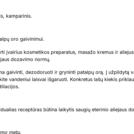
is, kamparinis.
alpų oro gaivinimui.
ti įvairius kosmetikos preparatus, masažo kremus ir aliejus,
aliejaus dozavimo normų.
 gaivinti, dezodoruoti ir gryninti patalpų orą. Į užpildytą
eiskite vandeniui laisvai išgaruoti. Konkretus lašų kiekis prikl
liacijos.
dualias receptūras būtina laikytis saugių eterinio aliejaus
tumo metu
.