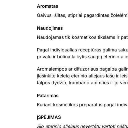
Aromatas
Gaivus, šiltas, stipriai pagardintas žolelėm
Naudojimas
Naudojamas tik kosmetikos tikslams ir pat
Pagal individualias receptūras galima sukur
privalu ir būtina laikytis saugių eterinio 
Aromalempos ar difuzoriaus pagalba galima
įlašinkite keletą eterinio aliejaus lašų ir l
talpos dydžio, kambario apimties ir jo venti
Patarimas
Kuriant kosmetikos preparatus pagal indivi
ĮSPĖJIMAS
Šio eterinio aliejaus nevertėtų vartoti nėš