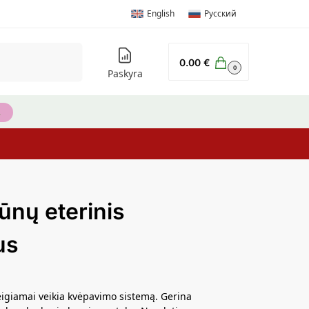
English
Русский
Ieškoti
0.00
€
0
Paskyra
ūnų eterinis
us
igiamai veikia kvėpavimo sistemą. Gerina