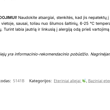
DOJIMUI!
Naudokite atsargiai, stenkitės, kad jis nepatektų į
vietoje, sausai, toliau nuo šilumos šaltinių, 6-25 °C tempe
 Turint labia jautrią ir linkusią į alergiją odą prieš vartojim
liejų yra informacinio-rekomendacinio pobūdžio. Nagrinėjam
kodas:
5141B
Kategorijos:
Eteriniai aliejai
,
Baziniai eter