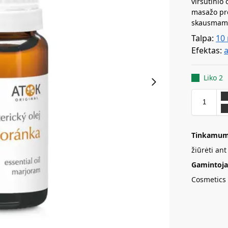
viršutinio
masažo pr
skausmam
Talpa:
10
Efektas:
a
Liko 2
Tinkamum
žiūrėti an
Gamintoja
Cosmetics 