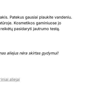
 akis. Patekus gausiai plaukite vandeniu.
ratūroje. Kosmetikos gaminiuose jo
ą reikėtų pasidaryti jautrumo testą.
as aliejus nėra skirtas gydymui
!
iniai aliejai