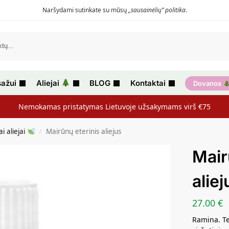
Naršydami sutinkate su mūsų
„sausainėlių” politika
.
ažui
Aliejai
BLOG
Kontaktai
Dovanos
Nemokamas pristatymas Lietuvoje užsakymams virš €75
ai aliejai
Mairūnų eterinis aliejus
/
Mair
aliej
27.00
€
Ramina. Te