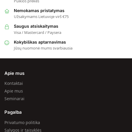
Puikios prekės
Nemokamas pristatymas
Užsakymams Lietuvoje virš €75
Saugus atsiskaitymas
Visa / Mastercard / Paysera
Kokybiškas aptarnavimas
Jūsų nuomonė mums svarbiausia
Apie mus
Kontaktai
Apie mus
Seminarai
Pagalba
Privatumo politika
Sąlygos ir taisyklės