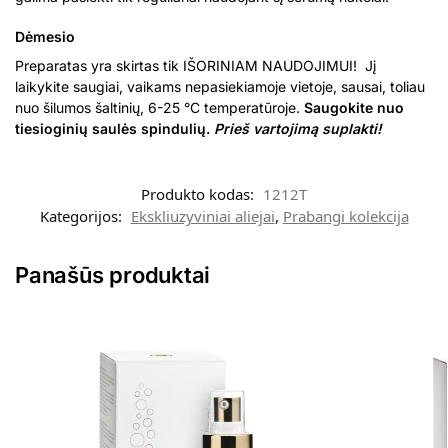
Dėmesio
Preparatas yra skirtas tik IŠORINIAM NAUDOJIMUI! Jį
laikykite saugiai, vaikams nepasiekiamoje vietoje, sausai, toliau
nuo šilumos šaltinių, 6-25 °C temperatūroje.
Saugokite nuo
tiesioginių saulės spindulių.
Prieš vartojimą suplakti!
Produkto kodas:
1212T
Kategorijos:
Ekskliuzyviniai aliejai
,
Prabangi kolekcija
Panašūs produktai