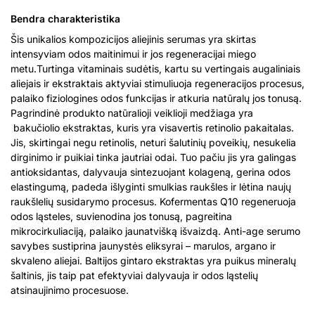
Bendra charakteristika
Šis unikalios kompozicijos aliejinis serumas yra skirtas
intensyviam odos maitinimui ir jos regeneracijai miego
metu.Turtinga vitaminais sudėtis, kartu su vertingais augaliniais
aliejais ir ekstraktais aktyviai stimuliuoja regeneracijos procesus,
palaiko fiziologines odos funkcijas ir atkuria natūralų jos tonusą.
Pagrindinė produkto natūralioji veiklioji medžiaga yra
bakučiolio ekstraktas, kuris yra visavertis retinolio pakaitalas.
Jis, skirtingai negu retinolis, neturi šalutinių poveikių, nesukelia
dirginimo ir puikiai tinka jautriai odai. Tuo pačiu jis yra galingas
antioksidantas, dalyvauja sintezuojant kolageną, gerina odos
elastingumą, padeda išlyginti smulkias raukšles ir lėtina naujų
raukšlelių susidarymo procesus. Kofermentas Q10 regeneruoja
odos ląsteles, suvienodina jos tonusą, pagreitina
mikrocirkuliaciją, palaiko jaunatvišką išvaizdą. Anti-age serumo
savybes sustiprina jaunystės eliksyrai – marulos, argano ir
skvaleno aliejai. Baltijos gintaro ekstraktas yra puikus mineralų
šaltinis, jis taip pat efektyviai dalyvauja ir odos ląstelių
atsinaujinimo procesuose.