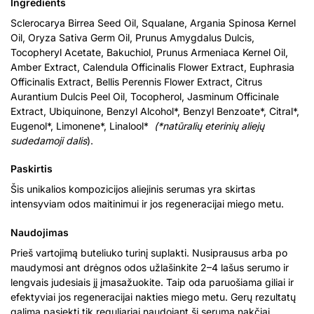
Ingredients
Sclerocarya Birrea Seed Oil, Squalane, Argania Spinosa Kernel
Oil, Oryza Sativa Germ Oil, Prunus Amygdalus Dulcis,
Tocopheryl Acetate, Bakuchiol, Prunus Armeniaca Kernel Oil,
Amber Extract, Calendula Officinalis Flower Extract, Euphrasia
Officinalis Extract, Bellis Perennis Flower Extract, Citrus
Aurantium Dulcis Peel Oil, Tocopherol, Jasminum Officinale
Extract, Ubiquinone, Benzyl Alcohol*, Benzyl Benzoate*, Citral*,
Eugenol*, Limonene*, Linalool*
(*natūralių eterinių aliejų
sudedamoji dalis
).
Paskirtis
Šis unikalios kompozicijos aliejinis serumas yra skirtas
intensyviam odos maitinimui ir jos regeneracijai miego metu.
Naudojimas
Prieš vartojimą buteliuko turinį suplakti. Nusiprausus arba po
maudymosi ant drėgnos odos užlašinkite 2–4 lašus serumo ir
lengvais judesiais jį įmasažuokite. Taip oda paruošiama giliai ir
efektyviai jos regeneracijai nakties miego metu. Gerų rezultatų
galima pasiekti tik reguliariai naudojant šį serumą nakčiai.