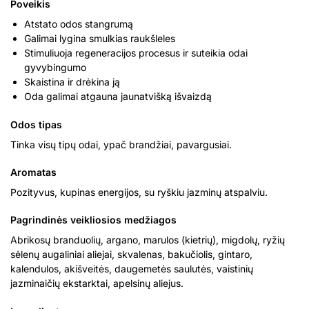
Poveikis
Atstato odos stangrumą
Galimai lygina smulkias raukšleles
Stimuliuoja regeneracijos procesus ir suteikia odai
gyvybingumo
Skaistina ir drėkina ją
Oda galimai atgauna jaunatvišką išvaizdą
Odos tipas
Tinka visų tipų odai, ypač brandžiai, pavargusiai.
Aromatas
Pozityvus, kupinas energijos, su ryškiu jazminų atspalviu.
Pagrindinės veikliosios medžiagos
Abrikosų branduolių, argano, marulos (kietrių), migdolų, ryžių
sėlenų augaliniai aliejai, skvalenas, bakučiolis, gintaro,
kalendulos, akišveitės, daugemetės saulutės, vaistinių
jazminaičių ekstarktai, apelsinų aliejus.