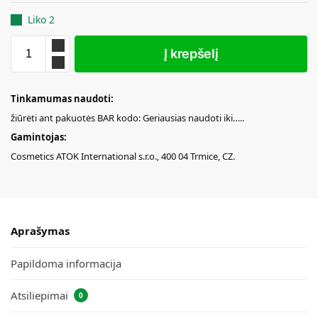
Liko 2
Į krepšelį
Tinkamumas naudoti:
žiūrėti ant pakuotės BAR kodo: Geriausias naudoti iki…..
Gamintojas:
Cosmetics ATOK International s.r.o., 400 04 Trmice, CZ.
Aprašymas
Papildoma informacija
Atsiliepimai
0