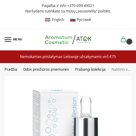
Pagalba ir info +370 699 49021
Naršydami sutinkate su mūsų
„sausainėlių” politika
.
English
Русский
MENU
0
Nemokamas pristatymas Lietuvoje užsakymams virš €75
Pradžia
Odos priežiūros priemonės
Prabangi kolekcija
Naktinis serumas su vitaminais
/
/
/