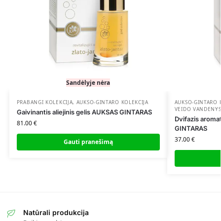
Sandėlyje nėra
PRABANGI KOLEKCIJA
,
AUKSO-GINTARO KOLEKCIJA
AUKSO-GINTARO 
VEIDO VANDENY
Gaivinantis aliejinis gelis AUKSAS GINTARAS
Dvifazis aroma
81.00
€
GINTARAS
37.00
€
Gauti pranešimą
Natūrali produkcija