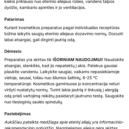
kiekis priklauso nuo eterinio aliejaus rūšies, vandens talpos
dydžio, kambario apimties ir jo ventiliacijos.
Patarimas
Kuriant kosmetikos preparatus pagal individualias receptūras
būtina laikytis saugių eterinio aliejaus dozavimo normų. Dozuoti
labai atsargiai, gali dirginti jautrią odą.
Dėmesio
Preparatas yra skirtas tik
IŠORINIAM NAUDOJIMUI!
Naudokite
atsargiai, stenkitės, kad jis nepatektų į akis. Patekus gausiai
plaukite vandeniu. Laikykite saugiai, vaikams nepasiekiamoje
vietoje, sausai, toliau nuo šilumos šaltinių, 6-25 °C
temperatūroje. Kosmetikos gaminiuose jo koncentracija neturi
viršyti nustatytų normų. Turint labia jautrią ir linkusią į alergiją
odą prieš vartojimą reikėtų pasidaryti jautrumo testą. Saugokite
nuo tiesioginių saulės spindulių.
Pastebėjimas
Aukščiau pateikta medžiaga apie eterinį aliejų yra informacinio-
rekomendacinio pobūdžio. Nagrinėjamas aliejus nėra skirtas