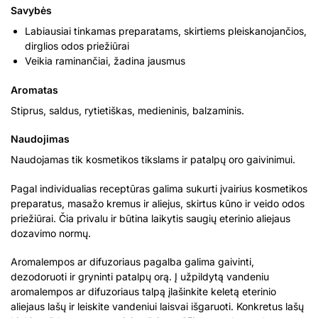
Savybės
Labiausiai tinkamas preparatams, skirtiems pleiskanojančios,
dirglios odos priežiūrai
Veikia raminančiai, žadina jausmus
Aromatas
Stiprus, saldus, rytietiškas, medieninis, balzaminis.
Naudojimas
Naudojamas tik kosmetikos tikslams ir patalpų oro gaivinimui.
Pagal individualias receptūras galima sukurti įvairius kosmetikos
preparatus, masažo kremus ir aliejus, skirtus kūno ir veido odos
priežiūrai. Čia privalu ir būtina laikytis saugių eterinio aliejaus
dozavimo normų.
Aromalempos ar difuzoriaus pagalba galima gaivinti,
dezodoruoti ir gryninti patalpų orą. Į užpildytą vandeniu
aromalempos ar difuzoriaus talpą įlašinkite keletą eterinio
aliejaus lašų ir leiskite vandeniui laisvai išgaruoti. Konkretus lašų