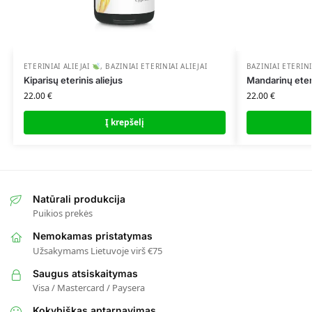
ETERINIAI ALIEJAI
,
BAZINIAI ETERINIAI ALIEJAI
BAZINIAI ETERINI
Kiparisų eterinis aliejus
Mandarinų eteri
22.00
€
22.00
€
Į krepšelį
Natūrali produkcija
Puikios prekės
Nemokamas pristatymas
Užsakymams Lietuvoje virš €75
Saugus atsiskaitymas
Visa / Mastercard / Paysera
Kokybiškas aptarnavimas