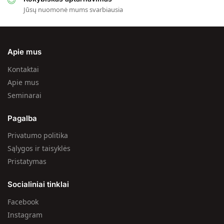
Jūsų nuomonė mums svarbiausia
Apie mus
Kontaktai
Apie mus
Seminarai
Pagalba
Privatumo politika
Sąlygos ir taisyklės
Pristatymas
Socialiniai tinklai
Facebook
Instagram