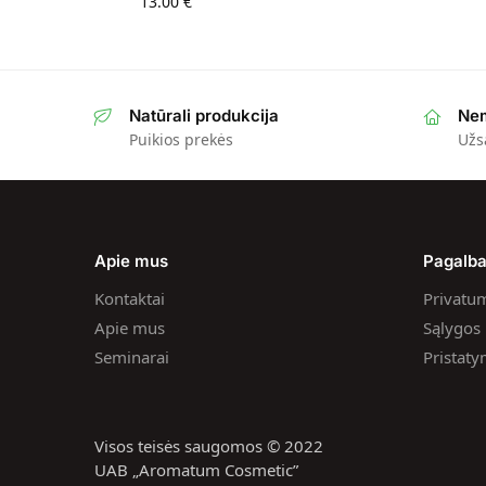
13.00
€
Natūrali produkcija
Nem
Puikios prekės
Užs
Apie mus
Pagalb
Kontaktai
Privatum
Apie mus
Sąlygos i
Seminarai
Pristat
Visos teisės saugomos © 2022
UAB „Aromatum Cosmetic”