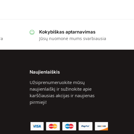
Kokybiškas aptarnavimas
ra
Jūsų nuomonė mums svarbiausia
Naujienlaiškis
Užsiprenumeruokite mūsų
naujienlaiškį ir sužinokite apie
karščiausias akcijas ir naujienas
pirmieji!