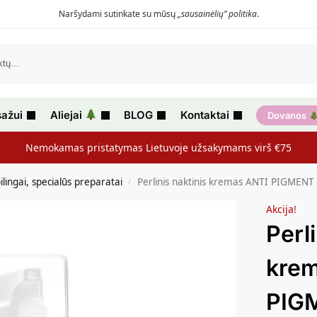
Naršydami sutinkate su mūsų
„sausainėlių” politika
.
ažui
Aliejai
BLOG
Kontaktai
Dovanos
Nemokamas pristatymas Lietuvoje užsakymams virš €75
ilingai, specialūs preparatai
Perlinis naktinis kremas ANTI PIGMENT
/
Akcija!
Perl
kre
PIG