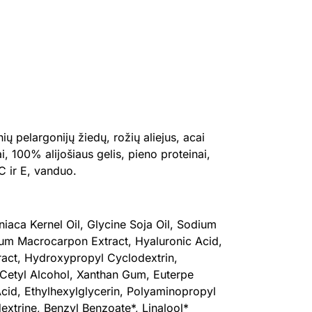
ių pelargonijų žiedų, rožių aliejus, acai
 100% alijošiaus gelis, pieno proteinai,
 C ir E, vanduo.
iaca Kernel Oil, Glycine Soja Oil, Sodium
inium Macrocarpon Extract, Hyaluronic Acid,
ract, Hydroxypropyl Cyclodextrin,
 Cetyl Alcohol, Xanthan Gum, Euterpe
 Acid, Ethylhexylglycerin, Polyaminopropyl
xtrine, Benzyl Benzoate*, Linalool*