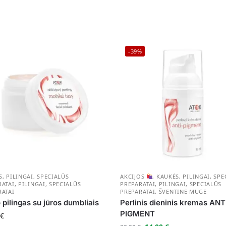
-39%
, PILINGAI, SPECIALŪS
AKCIJOS
,
KAUKĖS, PILINGAI, SPE
RATAI
,
PILINGAI, SPECIALŪS
PREPARATAI
,
PILINGAI, SPECIALŪS
RATAI
PREPARATAI
,
ŠVENTINĖ MUGĖ
 pilingas su jūros dumbliais
Perlinis dieninis kremas ANT
PIGMENT
€