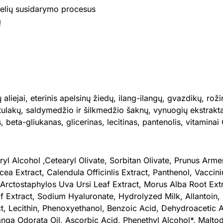
šlelių susidarymo procesus
ą
aliejai, eterinis apelsinų žiedų, ilang-ilangų, gvazdikų, rožin
lakų, saldymedžio ir šilkmedžio šaknų, vynuogių ekstraktai,
s, beta-gliukanas, glicerinas, lecitinas, pantenolis, vitaminai
l Alcohol ,Cetearyl Olivate, Sorbitan Olivate, Prunus Armen
acea Extract, Calendula Officinlis Extract, Panthenol, Vacc
 Arctostaphylos Uva Ursi Leaf Extract, Morus Alba Root Ext
f Extract, Sodium Hyaluronate, Hydrolyzed Milk, Allantoin,
ract, Lecithin, Phenoxyethanol, Benzoic Acid, Dehydroacetic
ga Odorata Oil, Ascorbic Acid, Phenethyl Alcohol*, Maltode