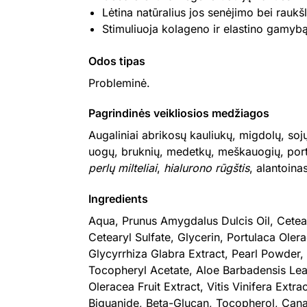
Lėtina natūralius jos senėjimo bei rauk
Stimuliuoja kolageno ir elastino gamyb
Odos tipas
Probleminė.
Pagrindinės veikliosios medžiagos
Augaliniai abrikosų kauliukų, migdolų, sojų 
uogų, bruknių, medetkų, meškauogių, portu
perlų milteliai
,
hialurono rūgštis
, alantoina
Ingredients
Aqua, Prunus Amygdalus Dulcis Oil, Ceteary
Cetearyl Sulfate, Glycerin, Portulaca Oler
Glycyrrhiza Glabra Extract, Pearl Powder,
Tocopheryl Acetate, Aloe Barbadensis Lea
Oleracea Fruit Extract, Vitis Vinifera Ext
Biguanide, Beta-Glucan, Tocopherol, Canan