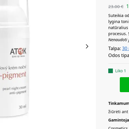
23.00
€
Suteikia o
lygina ton
natūralius
procesus. 
Nenaudoti j
Talpa:
30
Odos tip
Liko 1
Tinkamum
žiūrėti an
Gamintoja
Cosmetics 