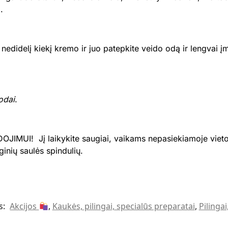
).
didelį kiekį kremo ir juo patepkite veido odą ir lengvai į
 odai
.
JIMUI! Jį laikykite saugiai, vaikams nepasiekiamoje vietoje
inių saulės spindulių.
s:
Akcijos
,
Kaukės, pilingai, specialūs preparatai
,
Pilinga