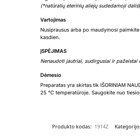
(*natūralių eterinių aliejų sudedamoji dalis
Vartojimas
Nusiprausus arba po maudymosi paimkite ne
kasdien.
ĮSPĖJIMAS
Nenaudoti jautriai, sudirgusiai ir pažeistai
Dėmesio
Preparatas yra skirtas tik IŠORINIAM NAUDO
25 °C temperatūroje. Saugokite nuo tiesiog
Produkto kodas:
1914Z
Kategorijo