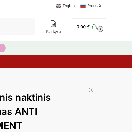
English
Русский
Ieškoti
0.00
€
0
Paskyra
inis naktinis
mas ANTI
MENT