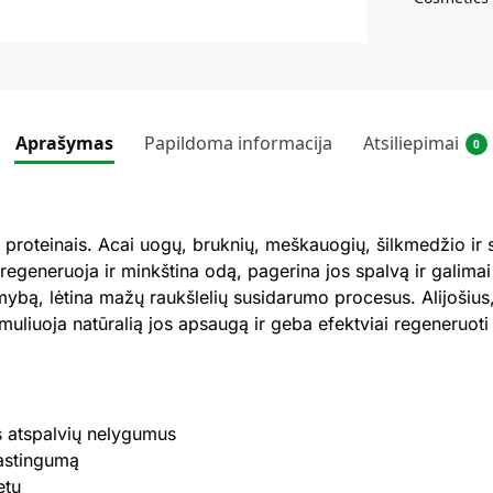
Aprašymas
Papildoma informacija
Atsiliepimai
0
o proteinais. Acai uogų, bruknių, meškauogių, šilkmedžio ir
 regeneruoja ir minkština odą, pagerina jos spalvą ir galimai
mybą, lėtina mažų raukšlelių susidarumo procesus. Alijošius
muliuoja natūralią jos apsaugą ir geba efektviai regeneruoti
os atspalvių nelygumus
lastingumą
etu