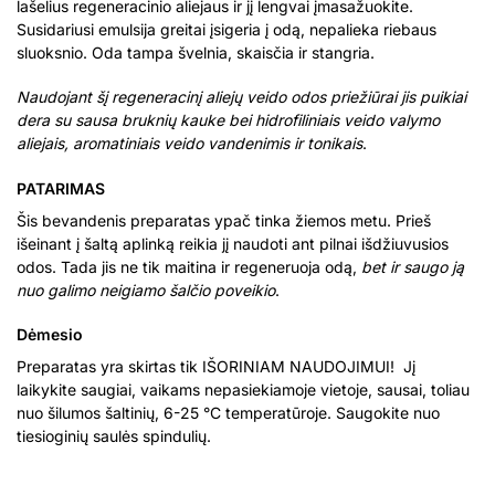
lašelius regeneracinio aliejaus ir jį lengvai įmasažuokite.
Susidariusi emulsija greitai įsigeria į odą, nepalieka riebaus
sluoksnio. Oda tampa švelnia, skaisčia ir stangria.
Naudojant šį regeneracinį aliejų veido odos priežiūrai jis puikiai
dera su sausa bruknių kauke bei
hidrofiliniais veido valymo
aliejais, aromatiniais veido vandenimis ir tonikais
.
PATARIMAS
Šis bevandenis preparatas ypač tinka žiemos metu. Prieš
išeinant į šaltą aplinką reikia jį naudoti ant pilnai išdžiuvusios
odos. Tada jis ne tik maitina ir regeneruoj
a odą,
bet ir saugo ją
nuo galimo neigiamo šalčio poveikio
.
Dėmesio
Preparatas yra skirtas tik IŠORINIAM NAUDOJIMUI! Jį
laikykite saugiai, vaikams nepasiekiamoje vietoje, sausai, toliau
nuo šilumos šaltinių, 6-25 °C temperatūroje. Saugokite nuo
tiesioginių saulės spindulių.