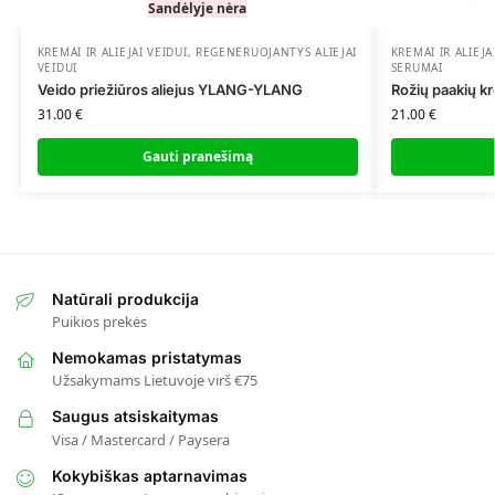
Sandėlyje nėra
KREMAI IR ALIEJAI VEIDUI
,
REGENERUOJANTYS ALIEJAI
KREMAI IR ALIEJA
VEIDUI
SERUMAI
Veido priežiūros aliejus YLANG-YLANG
Rožių paakių k
31.00
€
21.00
€
Gauti pranešimą
Natūrali produkcija
Puikios prekės
Nemokamas pristatymas
Užsakymams Lietuvoje virš €75
Saugus atsiskaitymas
Visa / Mastercard / Paysera
Kokybiškas aptarnavimas