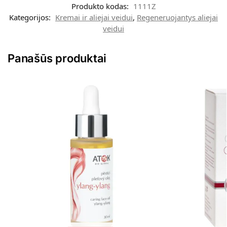
Produkto kodas:
1111Z
Kategorijos:
Kremai ir aliejai veidui
,
Regeneruojantys aliejai
veidui
Panašūs produktai