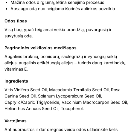
Mažina odos dirglumą, lėtina senėjimo procesus
Apsaugo odą nuo neigiamo išorinės aplinkos poveikio
Odos tipas
Visų tipų, ypač teigiamai veikia brandžią, pavargusią ir
suvytusią odą.
Pagrindinės veikliosios medžiagos
Augalinis bruknių, pomidorų, saulėgražų ir vynuogių sėklų
aliejus, augalinis erškėtuogių aliejus – turintis daug karotinoidų,
vitaminas E.
Ingredients
Vitis Vinifera Seed Oil, Macadamia Ternifolia Seed Oil, Rosa
Canina Seed Oil, Solanum Lycopersicum Seed Oil,
Caprylic/Capric Triglyceride, Vaccinium Macrocarpon Seed Oil,
Helianthus Annuus Seed Oil, Tocopherol.
Vartojimas
Ant nupraustos ir dar drėgnos veido odos užlašinkite kelis