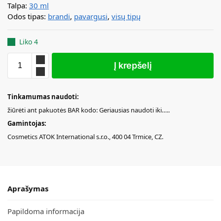
Talpa:
30 ml
Odos tipas:
brandi
,
pavargusi
,
visų tipų
Liko 4
Į krepšelį
Tinkamumas naudoti:
žiūrėti ant pakuotės BAR kodo: Geriausias naudoti iki…..
Gamintojas:
Cosmetics ATOK International s.r.o., 400 04 Trmice, CZ.
Aprašymas
Papildoma informacija