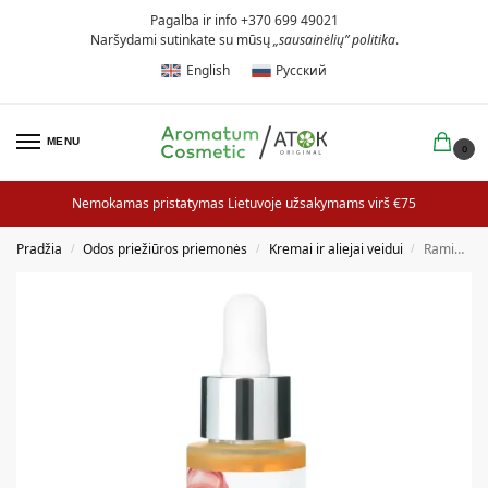
Pagalba ir info +370 699 49021
Naršydami sutinkate su mūsų
„sausainėlių” politika
.
English
Русский
MENU
0
Nemokamas pristatymas Lietuvoje užsakymams virš €75
Pradžia
Odos priežiūros priemonės
Kremai ir aliejai veidui
Raminantis veido aliejus KAROTINOIDAI
/
/
/