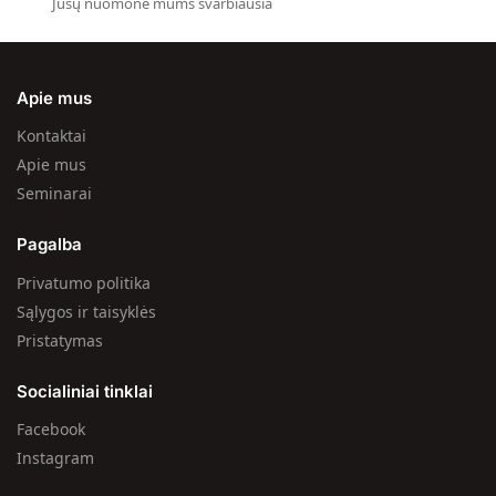
Jūsų nuomonė mums svarbiausia
Apie mus
Kontaktai
Apie mus
Seminarai
Pagalba
Privatumo politika
Sąlygos ir taisyklės
Pristatymas
Socialiniai tinklai
Facebook
Instagram