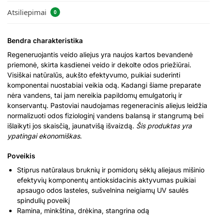
Atsiliepimai
0
Bendra charakteristika
Regeneruojantis veido aliejus yra naujos kartos bevandenė
priemonė, skirta kasdienei veido ir dekolte odos priežiūrai.
Visiškai natūralūs, aukšto efektyvumo, puikiai suderinti
komponentai nuostabiai veikia odą. Kadangi šiame preparate
nėra vandens, tai jam nereikia papildomų emulgatorių ir
konservantų. Pastoviai naudojamas regeneracinis aliejus leidžia
normalizuoti odos fiziologinį vandens balansą ir stangrumą bei
išlaikyti jos skaisčią, jaunatvišą išvaizdą.
Šis produktas yra
ypatingai ekonomiškas
.
Poveikis
Stiprus natūralaus bruknių ir pomidorų sėklų aliejaus mišinio
efektyvių komponentų antioksidacinis aktyvumas puikiai
apsaugo odos lasteles, sušvelnina neigiamų UV saulės
spindulių poveikį
Ramina, minkština, drėkina, stangrina odą