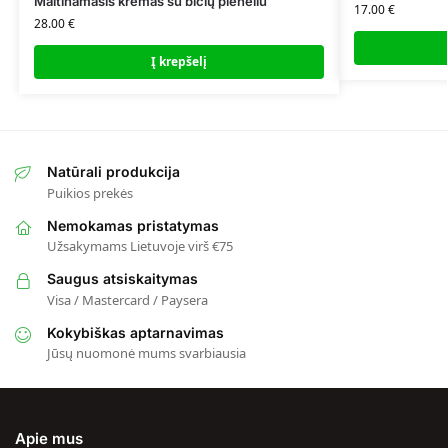
Maitinamasis kremas su bičių pieneliu
17.00
€
28.00
€
Į krepšelį
Natūrali produkcija
Puikios prekės
Nemokamas pristatymas
Užsakymams Lietuvoje virš €75
Saugus atsiskaitymas
Visa / Mastercard / Paysera
Kokybiškas aptarnavimas
Jūsų nuomonė mums svarbiausia
Apie mus