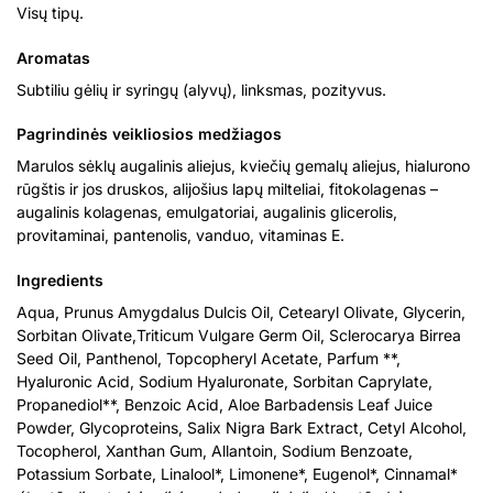
Visų tipų.
Aromatas
Subtiliu gėlių ir syringų (alyvų), linksmas, pozityvus.
Pagrindinės veikliosios medžiagos
Marulos sėklų augalinis aliejus, kviečių gemalų aliejus, hialurono
rūgštis ir jos druskos, alijošius lapų milteliai, fitokolagenas –
augalinis kolagenas, emulgatoriai, augalinis glicerolis,
provitaminai, pantenolis, vanduo, vitaminas E.
Ingredients
Aqua, Prunus Amygdalus Dulcis Oil, Cetearyl Olivate, Glycerin,
Sorbitan Olivate,Triticum Vulgare Germ Oil, Sclerocarya Birrea
Seed Oil, Panthenol, Topcopheryl Acetate, Parfum **,
Hyaluronic Acid, Sodium Hyaluronate, Sorbitan Caprylate,
Propanediol**, Benzoic Acid, Aloe Barbadensis Leaf Juice
Powder, Glycoproteins, Salix Nigra Bark Extract, Cetyl Alcohol,
Tocopherol, Xanthan Gum, Allantoin, Sodium Benzoate,
Potassium Sorbate, Linalool*, Limonene*, Eugenol*, Cinnamal*