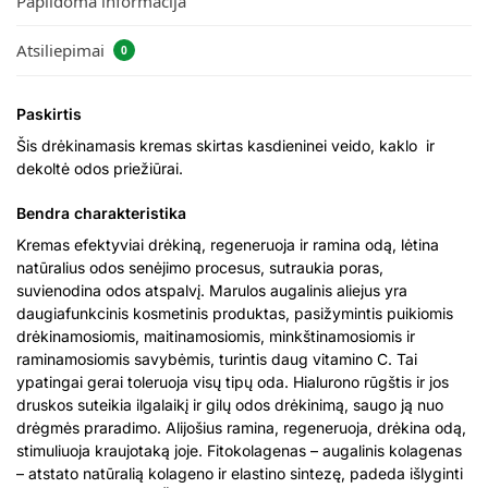
Papildoma informacija
Atsiliepimai
0
Paskirtis
Šis drėkinamasis kremas skirtas kasdieninei veido, kaklo ir
dekoltė odos priežiūrai.
Bendra charakteristika
Kremas efektyviai drėkiną, regeneruoja ir ramina odą, lėtina
natūralius odos senėjimo procesus, sutraukia poras,
suvienodina odos atspalvį. Marulos augalinis aliejus yra
daugiafunkcinis kosmetinis produktas, pasižymintis puikiomis
drėkinamosiomis, maitinamosiomis, minkštinamosiomis ir
raminamosiomis savybėmis, turintis daug vitamino C. Tai
ypatingai gerai toleruoja visų tipų oda. Hialurono rūgštis ir jos
druskos suteikia ilgalaikį ir gilų odos drėkinimą, saugo ją nuo
drėgmės praradimo. Alijošius ramina, regeneruoja, drėkina odą,
stimuliuoja kraujotaką joje. Fitokolagenas – augalinis kolagenas
– atstato natūralią kolageno ir elastino sintezę, padeda išlyginti