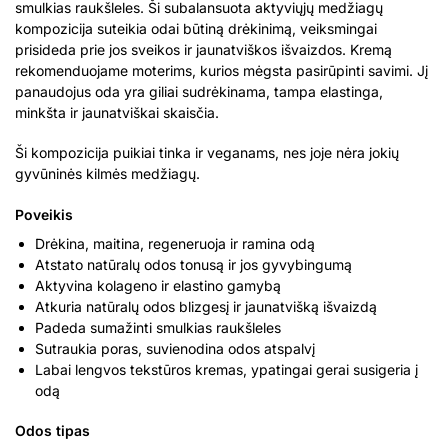
smulkias raukšleles. Ši subalansuota aktyviųjų medžiagų
kompozicija suteikia odai būtiną drėkinimą, veiksmingai
prisideda prie jos sveikos ir jaunatviškos išvaizdos. Kremą
rekomenduojame moterims, kurios mėgsta pasirūpinti savimi. Jį
panaudojus oda yra giliai sudrėkinama, tampa elastinga,
minkšta ir jaunatviškai skaisčia.
Ši kompozicija puikiai tinka ir veganams, nes joje nėra jokių
gyvūninės kilmės medžiagų.
Poveikis
Drėkina, maitina, regeneruoja ir ramina odą
Atstato natūralų odos tonusą ir jos gyvybingumą
Aktyvina kolageno ir elastino gamybą
Atkuria natūralų odos blizgesį ir jaunatvišką išvaizdą
Padeda sumažinti smulkias raukšleles
Sutraukia poras, suvienodina odos atspalvį
Labai lengvos tekstūros kremas, ypatingai gerai susigeria į
odą
Odos tipas