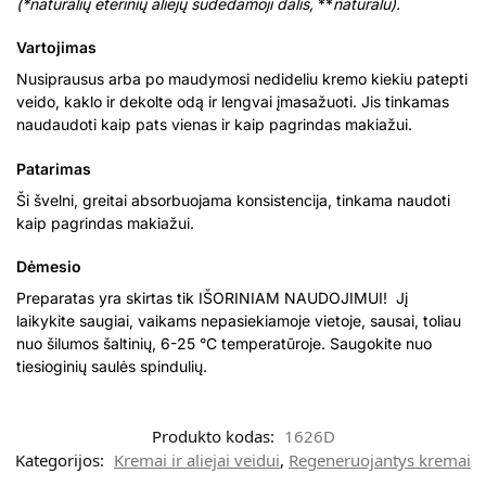
(*natūralių eterinių aliejų sudedamoji dalis,
**
natūralu).
Vartojimas
Nusiprausus arba po maudymosi nedideliu kremo kiekiu patepti
veido, kaklo ir dekolte odą ir lengvai įmasažuoti. Jis tinkamas
naudaudoti kaip pats vienas ir kaip pagrindas makiažui.
Patarimas
Ši švelni, greitai absorbuojama konsistencija, tinkama naudoti
kaip pagrindas makiažui.
Dėmesio
Preparatas yra skirtas tik IŠORINIAM NAUDOJIMUI! Jį
laikykite saugiai, vaikams nepasiekiamoje vietoje, sausai, toliau
nuo šilumos šaltinių, 6-25 °C temperatūroje. Saugokite nuo
tiesioginių saulės spindulių.
Produkto kodas:
1626D
Kategorijos:
Kremai ir aliejai veidui
,
Regeneruojantys kremai