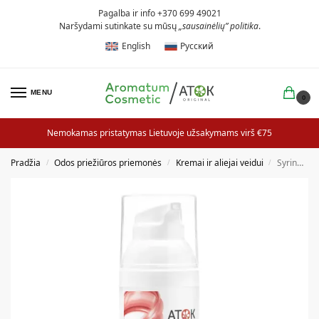
Pagalba ir info +370 699 49021
Naršydami sutinkate su mūsų
„sausainėlių” politika
.
English
Русский
MENU
0
Nemokamas pristatymas Lietuvoje užsakymams virš €75
Pradžia
Odos priežiūros priemonės
Kremai ir aliejai veidui
Syringų (alyvų) drėkinamasis kremas
/
/
/