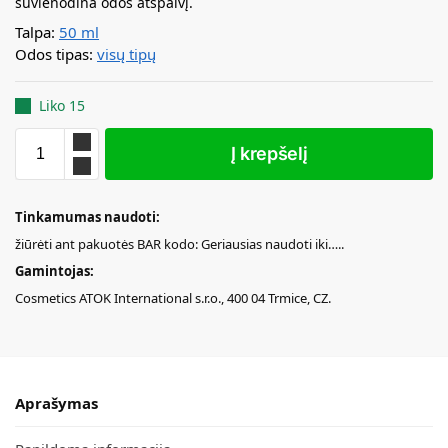
suvienodina odos atspalvį.
Talpa:
50 ml
Odos tipas:
visų tipų
Liko 15
Į krepšelį
Tinkamumas naudoti:
žiūrėti ant pakuotės BAR kodo: Geriausias naudoti iki…..
Gamintojas:
Cosmetics ATOK International s.r.o., 400 04 Trmice, CZ.
Aprašymas