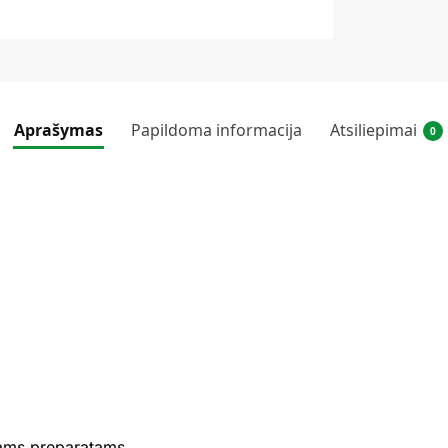
Aprašymas
Papildoma informacija
Atsiliepimai
0
iams preparatams