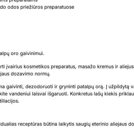
ido odos priežiūros preparatuose
alpų oro gaivinimui.
ti įvairius kosmetikos preparatus, masažo kremus ir aliejus,
aliejaus dozavimo normų.
 gaivinti, dezodoruoti ir gryninti patalpų orą. Į užpildytą
eiskite vandeniui laisvai išgaruoti. Konkretus lašų kiekis prikl
liacijos.
dualias receptūras būtina laikytis saugių eterinio aliejaus 