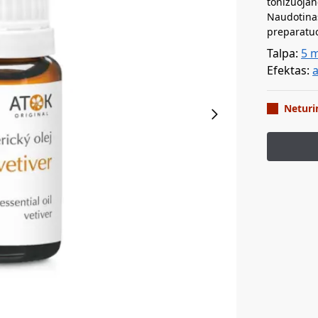
tonizuojan
Naudotinas
preparatu
Talpa:
5 
Efektas:
a
Netur