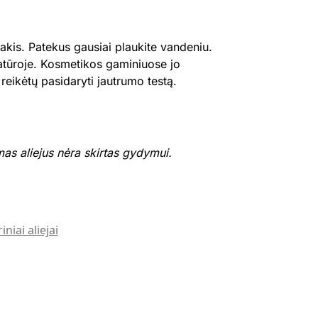
 akis. Patekus gausiai plaukite vandeniu.
ratūroje. Kosmetikos gaminiuose jo
ą reikėtų pasidaryti jautrumo testą.
as aliejus nėra skirtas gydymui.
iniai aliejai