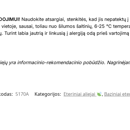
DOJIMUI!
Naudokite atsargiai, stenkitės, kad jis nepatektų į
vietoje, sausai, toliau nuo šilumos šaltinių, 6-25 °C tempe
 Turint labia jautrią ir linkusią į alergiją odą prieš vartojim
liejų yra informacinio-rekomendacinio pobūdžio. Nagrinėjam
kodas:
5170A
Kategorijos:
Eteriniai aliejai
,
Baziniai eter