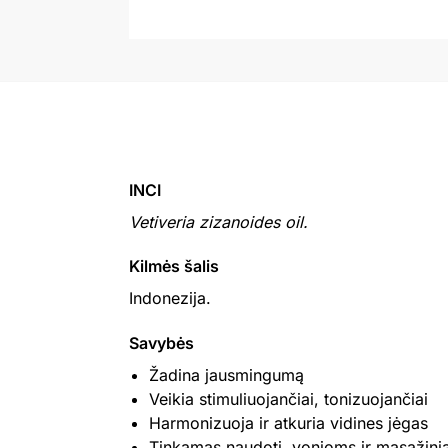
INCI
Vetiveria zizanoides oil.
Kilmės šalis
Indonezija.
Savybės
Žadina jausmingumą
Veikia stimuliuojančiai, tonizuojančiai
Harmonizuoja ir atkuria vidines jėgas
Tinkamas naudoti, vonioms ir masažin