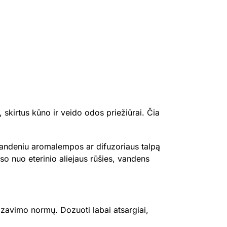
 skirtus kūno ir veido odos priežiūrai. Čia
 vandeniu aromalempos ar difuzoriaus talpą
auso nuo eterinio aliejaus rūšies, vandens
dozavimo normų. Dozuoti labai atsargiai,