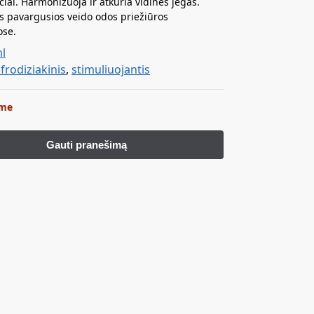
čiai. Harmonizuoja ir atkuria vidines jėgas.
 pavargusios veido odos priežiūros
ose.
ml
frodiziakinis
,
stimuliuojantis
ime