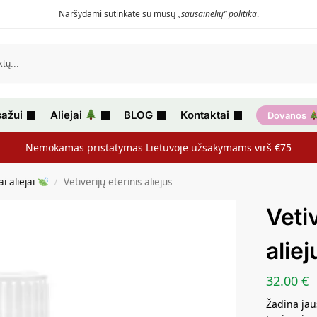
Naršydami sutinkate su mūsų
„sausainėlių” politika
.
ažui
Aliejai
BLOG
Kontaktai
Dovanos
Nemokamas pristatymas Lietuvoje užsakymams virš €75
ai aliejai
Vetiverijų eterinis aliejus
/
Vetiv
aliej
32.00
€
Žadina jau