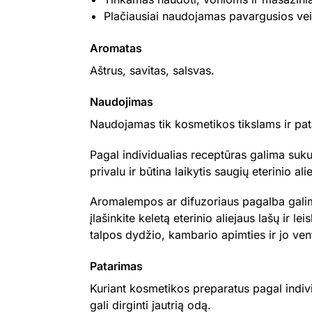
Plačiausiai naudojamas pavargusios ve
Aromatas
Aštrus, savitas, salsvas.
Naudojimas
Naudojamas tik kosmetikos tikslams ir pat
Pagal individualias receptūras galima sukur
privalu ir būtina laikytis saugių eterinio 
Aromalempos ar difuzoriaus pagalba galima
įlašinkite keletą eterinio aliejaus lašų ir l
talpos dydžio, kambario apimties ir jo venti
Patarimas
Kuriant kosmetikos preparatus pagal indivi
gali dirginti jautrią odą.