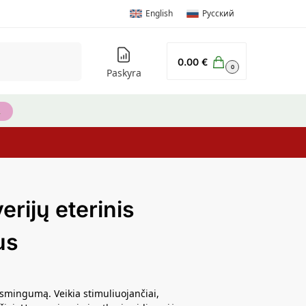
English
Русский
Ieškoti
0.00
€
0
Paskyra
erijų eterinis
us
smingumą. Veikia stimuliuojančiai,