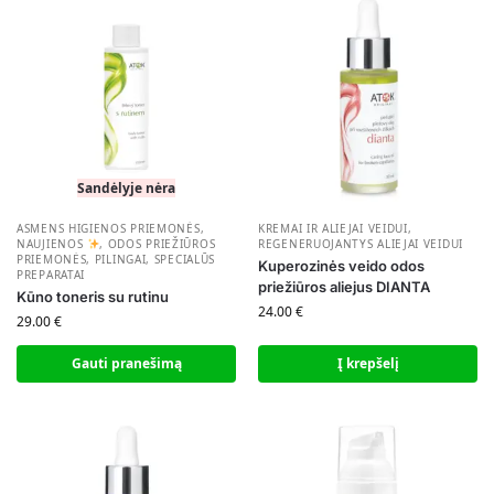
Sandėlyje nėra
ASMENS HIGIENOS PRIEMONĖS
,
KREMAI IR ALIEJAI VEIDUI
,
NAUJIENOS
,
ODOS PRIEŽIŪROS
REGENERUOJANTYS ALIEJAI VEIDUI
PRIEMONĖS
,
PILINGAI, SPECIALŪS
Kuperozinės veido odos
PREPARATAI
priežiūros aliejus DIANTA
Kūno toneris su rutinu
24.00
€
29.00
€
Gauti pranešimą
Į krepšelį