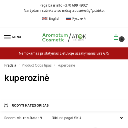
Pagalba ir info +370 699 49021
Naršydami sutinkate su mūsų
„sausainėlių” politika
.
English
Русский
MENU
0
Nemokamas pristatymas Lietuvoje užsakymams virš €75
Pradžia
Product Odos tipas
kuperozinė
/
/
kuperozinė
RODYTI KATEGORIJAS
Rodomi visi rezultatai: 9