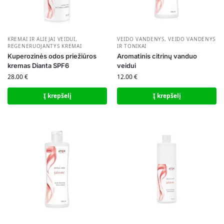
KREMAI IR ALIEJAI VEIDUI
,
VEIDO VANDENYS
,
VEIDO VANDENYS
REGENERUOJANTYS KREMAI
IR TONIKAI
Kuperozinės odos priežiūros
Aromatinis citrinų vanduo
kremas Dianta SPF6
veidui
28.00
€
12.00
€
Į krepšelį
Į krepšelį