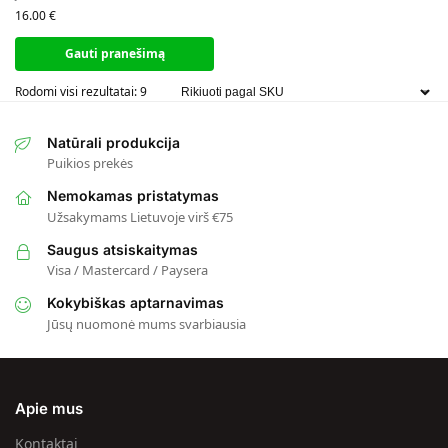
16.00
€
Gauti pranešimą
Rodomi visi rezultatai: 9
Natūrali produkcija
Puikios prekės
Nemokamas pristatymas
Užsakymams Lietuvoje virš €75
Saugus atsiskaitymas
Visa / Mastercard / Paysera
Kokybiškas aptarnavimas
Jūsų nuomonė mums svarbiausia
Apie mus
Kontaktai