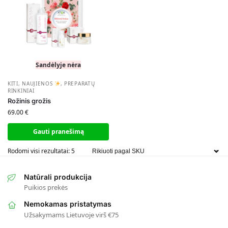
Sandėlyje nėra
KITI
,
NAUJIENOS
,
PREPARATŲ
RINKINIAI
Rožinis grožis
69.00
€
Gauti pranešimą
Rodomi visi rezultatai: 5
Natūrali produkcija
Puikios prekės
Nemokamas pristatymas
Užsakymams Lietuvoje virš €75