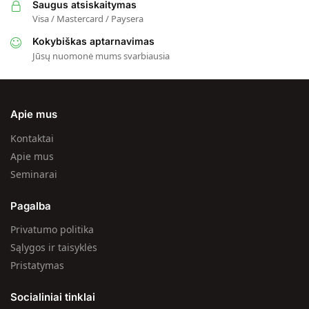
Saugus atsiskaitymas
Visa / Mastercard / Paysera
Kokybiškas aptarnavimas
Jūsų nuomonė mums svarbiausia
Apie mus
Kontaktai
Apie mus
Seminarai
Pagalba
Privatumo politika
Sąlygos ir taisyklės
Pristatymas
Socialiniai tinklai