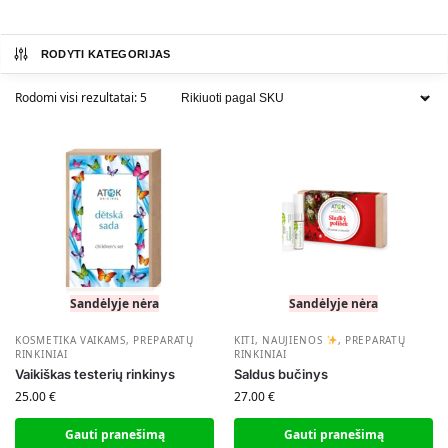
RODYTI KATEGORIJAS
Rodomi visi rezultatai: 5
Sandėlyje nėra
Sandėlyje nėra
KOSMETIKA VAIKAMS
,
PREPARATŲ
KITI
,
NAUJIENOS
,
PREPARATŲ
RINKINIAI
RINKINIAI
Vaikiškas testerių rinkinys
Saldus bučinys
25.00
€
27.00
€
Gauti pranešimą
Gauti pranešimą