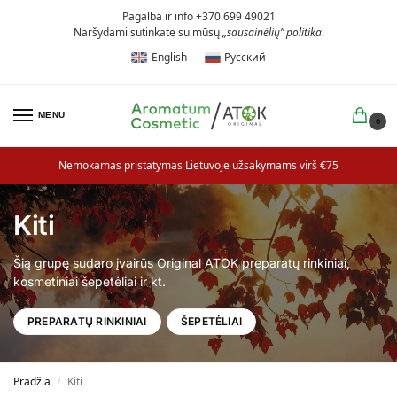
Pagalba ir info +370 699 49021
Naršydami sutinkate su mūsų
„sausainėlių” politika
.
English
Русский
MENU
0
Nemokamas pristatymas Lietuvoje užsakymams virš €75
Kiti
Šią grupę sudaro įvairūs Original ATOK preparatų rinkiniai,
kosmetiniai šepetėliai ir kt.
PREPARATŲ RINKINIAI
ŠEPETĖLIAI
Pradžia
Kiti
/