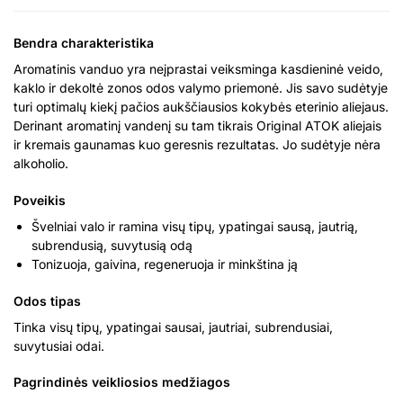
Bendra charakteristika
Aromatinis vanduo yra neįprastai veiksminga kasdieninė veido,
kaklo ir dekoltė zonos odos valymo priemonė. Jis savo sudėtyje
turi optimalų kiekį pačios aukščiausios kokybės eterinio aliejaus.
Derinant aromatinį vandenį su tam tikrais Original ATOK aliejais
ir kremais gaunamas kuo geresnis rezultatas. Jo sudėtyje nėra
alkoholio.
Poveikis
Švelniai valo ir ramina visų tipų, ypatingai sausą, jautrią,
subrendusią, suvytusią odą
Tonizuoja, gaivina, regeneruoja ir minkština ją
Odos tipas
Tinka visų tipų, ypatingai sausai, jautriai, subrendusiai,
suvytusiai odai.
Pagrindinės veikliosios medžiagos