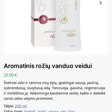
Aromatinis rožių vanduo veidui
25.00
€
Švelniai valo ir ramina visų tipų, ypatingai sausą, jautrią,
subrendusią, suvytusią odą. Tonizuoja, gaivina, regeneruoja
ir minkština ją. Veiksminga kasdieninė veido, kaklo ir dekoltė
zonos odos valymo priemonė.
Talpa:
200 ml
Odos tipas:
brandi
,
jautri
,
sausa
,
visų tipų