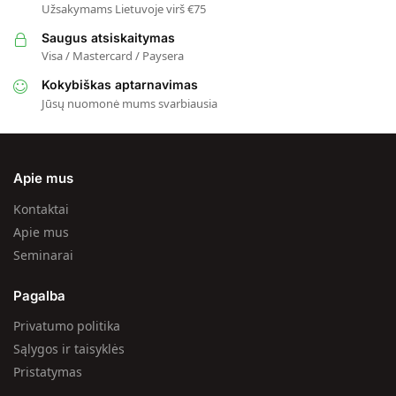
Užsakymams Lietuvoje virš €75
Saugus atsiskaitymas
Visa / Mastercard / Paysera
Kokybiškas aptarnavimas
Jūsų nuomonė mums svarbiausia
Apie mus
Kontaktai
Apie mus
Seminarai
Pagalba
Privatumo politika
Sąlygos ir taisyklės
Pristatymas