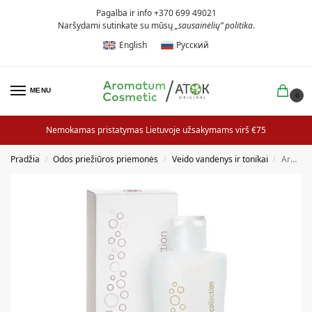
Pagalba ir info +370 699 49021
Naršydami sutinkate su mūsų
„sausainėlių” politika
.
English
Русский
MENU
0
Nemokamas pristatymas Lietuvoje užsakymams virš €75
Pradžia
Odos priežiūros priemonės
Veido vandenys ir tonikai
Aromatinis rožių vanduo veidui
/
/
/