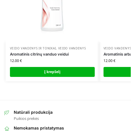
VEIDO VANDENYS IR TONIKAI
,
VEIDO VANDENYS
VEIDO VANDENYS
Aromatinis citrinų vanduo veidui
Aromatinis arb
12.00
€
12.00
€
Į krepšelį
Natūrali produkcija
Puikios prekės
Nemokamas pristatymas