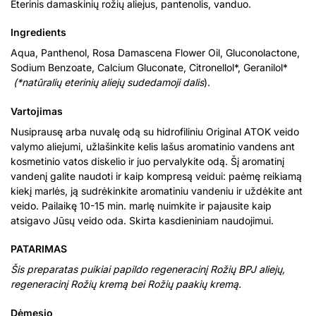
Eterinis damaskinių rožių aliejus, pantenolis, vanduo.
Ingredients
Aqua, Panthenol, Rosa Damascena Flower Oil, Gluconolactone,
Sodium Benzoate, Calcium Gluconate, Citronellol*, Geranilol*
(*natūralių eterinių aliejų sudedamoji dalis
).
Vartojimas
Nusiprausę arba nuvalę odą su hidrofiliniu Original ATOK veido
valymo aliejumi, užlašinkite kelis lašus aromatinio vandens ant
kosmetinio vatos diskelio ir juo pervalykite odą. Šį aromatinį
vandenį galite naudoti ir kaip kompresą veidui: paėmę reikiamą
kiekį marlės, ją sudrėkinkite aromatiniu vandeniu ir uždėkite ant
veido. Pailaikę 10-15 min. marlę nuimkite ir pajausite kaip
atsigavo Jūsų veido oda. Skirta kasdieniniam naudojimui.
PATARIMAS
Šis preparatas puikiai papildo regeneracinį Rožių BPJ aliejų,
regeneracinį Rožių kremą bei Rožių paakių kremą.
Dėmesio