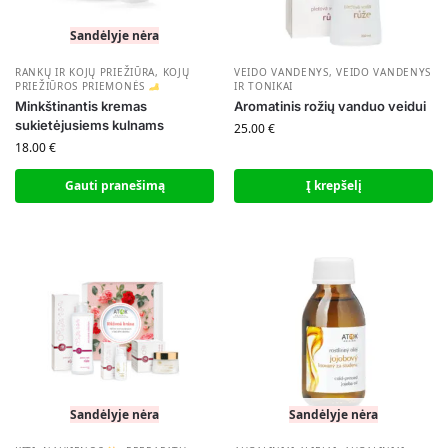
Sandėlyje nėra
RANKŲ IR KOJŲ PRIEŽIŪRA
,
KOJŲ
VEIDO VANDENYS
,
VEIDO VANDENYS
PRIEŽIŪROS PRIEMONĖS
IR TONIKAI
Minkštinantis kremas
Aromatinis rožių vanduo veidui
sukietėjusiems kulnams
25.00
€
18.00
€
Gauti pranešimą
Į krepšelį
Sandėlyje nėra
Sandėlyje nėra