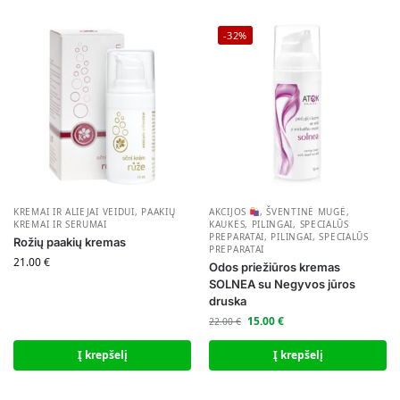
-32%
KREMAI IR ALIEJAI VEIDUI
,
PAAKIŲ
AKCIJOS
,
ŠVENTINĖ MUGĖ
,
KREMAI IR SERUMAI
KAUKĖS, PILINGAI, SPECIALŪS
PREPARATAI
,
PILINGAI, SPECIALŪS
Rožių paakių kremas
PREPARATAI
21.00
€
Odos priežiūros kremas
SOLNEA su Negyvos jūros
druska
15.00
€
22.00
€
Į krepšelį
Į krepšelį