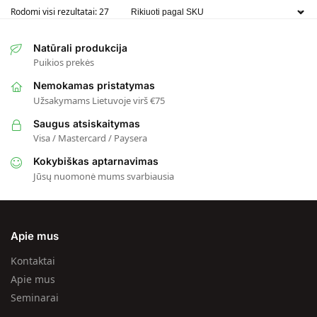
Rodomi visi rezultatai: 27
Natūrali produkcija
Puikios prekės
Nemokamas pristatymas
Užsakymams Lietuvoje virš €75
Saugus atsiskaitymas
Visa / Mastercard / Paysera
Kokybiškas aptarnavimas
Jūsų nuomonė mums svarbiausia
Apie mus
Kontaktai
Apie mus
Seminarai