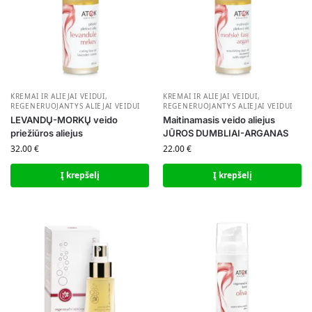
KREMAI IR ALIEJAI VEIDUI
,
KREMAI IR ALIEJAI VEIDUI
,
REGENERUOJANTYS ALIEJAI VEIDUI
REGENERUOJANTYS ALIEJAI VEIDUI
LEVANDŲ-MORKŲ veido
Maitinamasis veido aliejus
priežiūros aliejus
JŪROS DUMBLIAI-ARGANAS
32.00
€
22.00
€
Į krepšelį
Į krepšelį