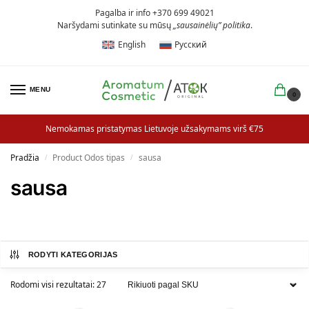
Pagalba ir info +370 699 49021
Naršydami sutinkate su mūsų
„sausainėlių” politika
.
English
Русский
MENU
0
Nemokamas pristatymas Lietuvoje užsakymams virš €75
Pradžia
Product Odos tipas
sausa
/
/
sausa
RODYTI KATEGORIJAS
Rodomi visi rezultatai: 27