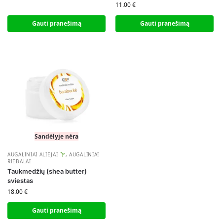
11.00
€
Gauti pranešimą
Gauti pranešimą
Sandėlyje nėra
AUGALINIAI ALIEJAI
,
AUGALINIAI
RIEBALAI
Taukmedžių (shea butter)
sviestas
18.00
€
Gauti pranešimą