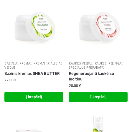
BAZINIAI KREMAI
,
KREMAI IR ALIEJAI
KAUKĖS VEIDUI
,
KAUKĖS, PILINGAI,
VEIDUI
SPECIALŪS PREPARATAI
Bazinis kremas SHEA BUTTER
Regeneruojanti kaukė su
lecitinu
22.00
€
20.00
€
Į krepšelį
Į krepšelį