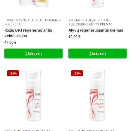
EKSKLIUZYVINIAI ALIEJAI
,
PRABANGI
KREMAI IR ALIEJAI VEIDUI
,
KOLEKCIJA
REGENERUOJANTYS KREMAI
Rožių BPJ regeneruojantis
Alyvų regeneruojantis kremas
veido aliejus
19.00
€
47.00
€
Į krepšelį
Į krepšelį
-36%
-33%
AKCIJOS
,
KREMAI IR ALIEJAI
AKCIJOS
,
KREMAI IR ALIEJAI