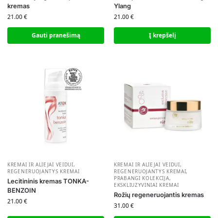
kremas
Ylang
21.00
€
21.00
€
Gauti pranešimą
Į krepšelį
KREMAI IR ALIEJAI VEIDUI
,
KREMAI IR ALIEJAI VEIDUI
,
REGENERUOJANTYS KREMAI
REGENERUOJANTYS KREMAI
,
PRABANGI KOLEKCIJA
,
Lecitininis kremas TONKA-
EKSKLIUZYVINIAI KREMAI
BENZOIN
Rožių regeneruojantis kremas
21.00
€
31.00
€