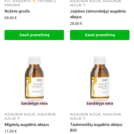
KITI
,
NAUJIENOS
,
PREPARATŲ
AUGALINIAI ALIEJAI
,
AUGALINIAI
RINKINIAI
ALIEJAI
Rožinis grožis
Jojobos (simondsijų) augalinis
aliejus
69.00
€
28.00
€
Gauti pranešimą
Gauti pranešimą
Sandėlyje nėra
Sandėlyje nėra
AUGALINIAI ALIEJAI
,
AUGALINIAI
AUGALINIAI ALIEJAI
,
AUGALINIAI
ALIEJAI
ALIEJAI
Migdolų augalinis aliejus
Taukmedžių augalinis aliejus
BIO
11.00
€