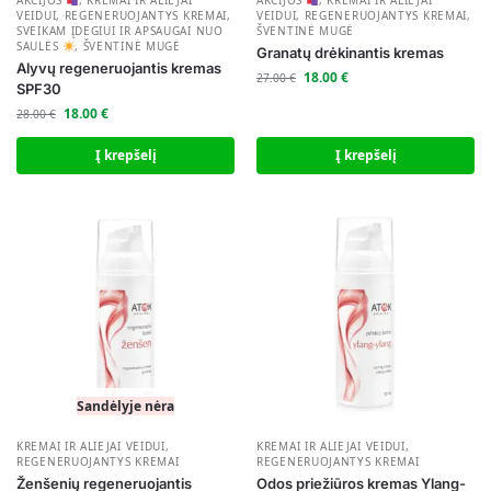
VEIDUI
,
REGENERUOJANTYS KREMAI
,
VEIDUI
,
REGENERUOJANTYS KREMAI
,
SVEIKAM ĮDEGIUI IR APSAUGAI NUO
ŠVENTINĖ MUGĖ
SAULĖS
,
ŠVENTINĖ MUGĖ
Granatų drėkinantis kremas
Alyvų regeneruojantis kremas
18.00
€
27.00
€
SPF30
18.00
€
28.00
€
Į krepšelį
Į krepšelį
Sandėlyje nėra
KREMAI IR ALIEJAI VEIDUI
,
KREMAI IR ALIEJAI VEIDUI
,
REGENERUOJANTYS KREMAI
REGENERUOJANTYS KREMAI
Ženšenių regeneruojantis
Odos priežiūros kremas Ylang-