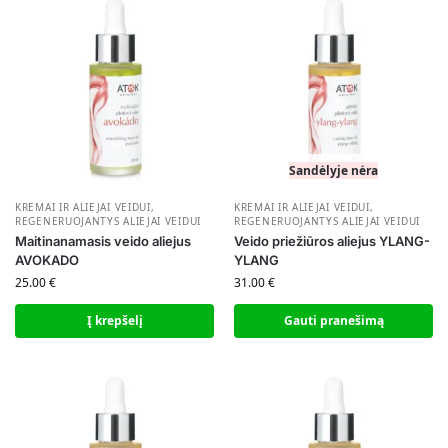
Sandėlyje nėra
KREMAI IR ALIEJAI VEIDUI
,
KREMAI IR ALIEJAI VEIDUI
,
REGENERUOJANTYS ALIEJAI VEIDUI
REGENERUOJANTYS ALIEJAI VEIDUI
Maitinanamasis veido aliejus
Veido priežiūros aliejus YLANG-
AVOKADO
YLANG
25.00
€
31.00
€
Į krepšelį
Gauti pranešimą