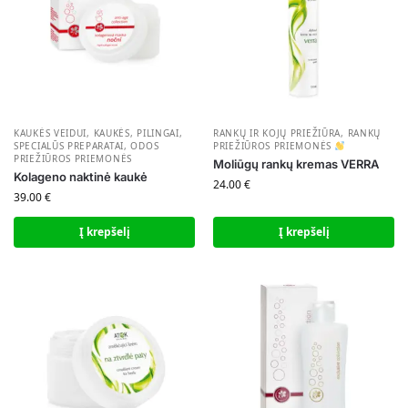
KAUKĖS VEIDUI
,
KAUKĖS, PILINGAI,
RANKŲ IR KOJŲ PRIEŽIŪRA
,
RANKŲ
SPECIALŪS PREPARATAI
,
ODOS
PRIEŽIŪROS PRIEMONĖS
PRIEŽIŪROS PRIEMONĖS
Moliūgų rankų kremas VERRA
Kolageno naktinė kaukė
24.00
€
39.00
€
Į krepšelį
Į krepšelį