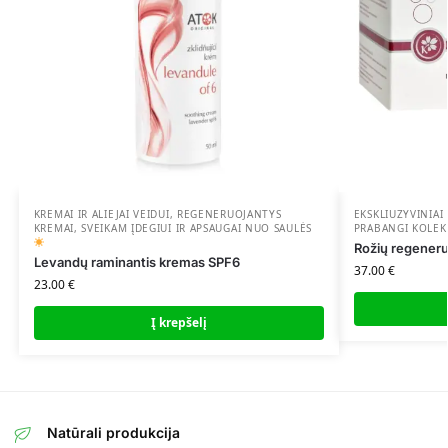
KREMAI IR ALIEJAI VEIDUI
,
REGENERUOJANTYS
EKSKLIUZYVINIAI
KREMAI
,
SVEIKAM ĮDEGIUI IR APSAUGAI NUO SAULĖS
PRABANGI KOLEK
Rožių regeneru
Levandų raminantis kremas SPF6
37.00
€
23.00
€
Į krepšelį
Natūrali produkcija