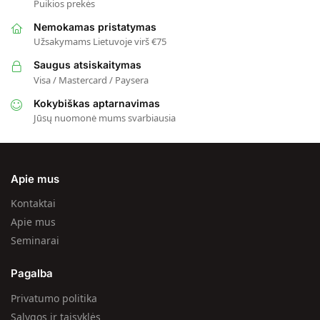
Puikios prekės
Nemokamas pristatymas
Užsakymams Lietuvoje virš €75
Saugus atsiskaitymas
Visa / Mastercard / Paysera
Kokybiškas aptarnavimas
Jūsų nuomonė mums svarbiausia
Apie mus
Kontaktai
Apie mus
Seminarai
Pagalba
Privatumo politika
Sąlygos ir taisyklės