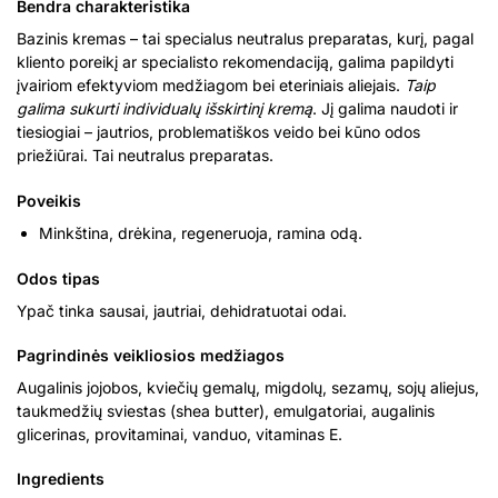
Bendra charakteristika
Bazinis kremas – tai specialus neutralus preparatas, kurį, pagal
kliento poreikį ar specialisto rekomendaciją, galima papildyti
įvairiom efektyviom medžiagom bei eteriniais aliejais.
Taip
galima sukurti
individualų išskirtinį kremą
. Jį galima naudoti ir
tiesiogiai – jautrios, problematiškos veido bei kūno odos
priežiūrai. Tai neutralus preparatas.
Poveikis
Minkština, drėkina, regeneruoja, ramina odą.
Odos tipas
Ypač tinka sausai, jautriai, dehidratuotai odai.
Pagrindinės veikliosios medžiagos
Augalinis jojobos, kviečių gemalų, migdolų, sezamų, sojų aliejus,
taukmedžių sviestas (shea butter), emulgatoriai, augalinis
glicerinas, provitaminai, vanduo, vitaminas E.
Ingredients