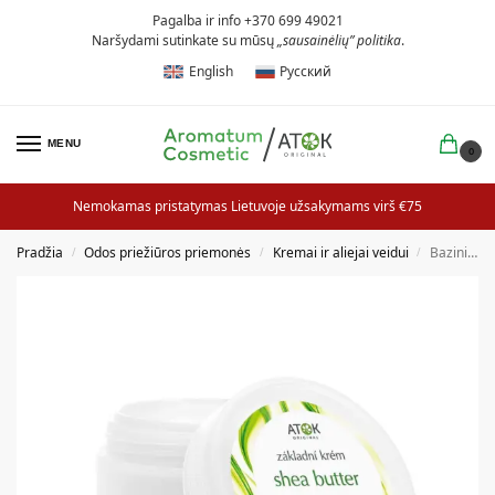
Pagalba ir info +370 699 49021
Naršydami sutinkate su mūsų
„sausainėlių” politika
.
English
Русский
MENU
0
Nemokamas pristatymas Lietuvoje užsakymams virš €75
Pradžia
Odos priežiūros priemonės
Kremai ir aliejai veidui
Bazinis kremas SHEA BUTTER
/
/
/