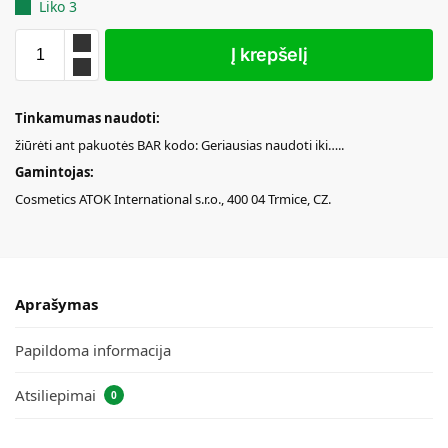
Liko 3
Į krepšelį
Tinkamumas naudoti:
žiūrėti ant pakuotės BAR kodo: Geriausias naudoti iki…..
Gamintojas:
Cosmetics ATOK International s.r.o., 400 04 Trmice, CZ.
Aprašymas
Papildoma informacija
Atsiliepimai
0