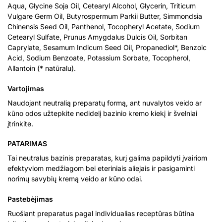
Aqua, Glycine Soja Oil, Cetearyl Alcohol, Glycerin, Triticum
Vulgare Germ Oil, Butyrospermum Parkii Butter, Simmondsia
Chinensis Seed Oil, Panthenol, Tocopheryl Acetate, Sodium
Cetearyl Sulfate, Prunus Amygdalus Dulcis Oil, Sorbitan
Caprylate, Sesamum Indicum Seed Oil, Propanediol*, Benzoic
Acid, Sodium Benzoate, Potassium Sorbate, Tocopherol,
Allantoin (* natūralu).
Vartojimas
Naudojant neutralią preparatų formą, ant nuvalytos veido ar
kūno odos užtepkite nedidelį bazinio kremo kiekį ir švelniai
įtrinkite.
PATARIMAS
Tai neutralus bazinis preparatas, kurį galima papildyti įvairiom
efektyviom medžiagom bei eteriniais aliejais ir pasigaminti
norimų savybių kremą veido ar kūno odai.
Pastebėjimas
Ruošiant preparatus pagal individualias receptūras būtina