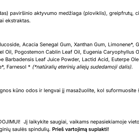
das) paviršinio aktyvumo medžiaga (ploviklis), greipfrutų, citr
ai ekstraktas.
ucoside, Acacia Senegal Gum, Xanthan Gum, Limonene*, Glyce
eel Oil, Pogostemon Cablin Leaf Oil, Eugenia Caryophyllus 
e Barbadensis Leaf Juice Powder, Lactid Acid, Euterpe Olera
e*, Farnesol *
(*natūralių eterinių aliejų sudedamoji dalis).
ėgnos kūno odos ir lengvai jį masažuolite, kol suformuosite 
JIMUI! Jį laikykite saugiai, vaikams nepasiekiamoje vietoje
ginių saulės spindulių.
Prieš vartojimą suplakti!