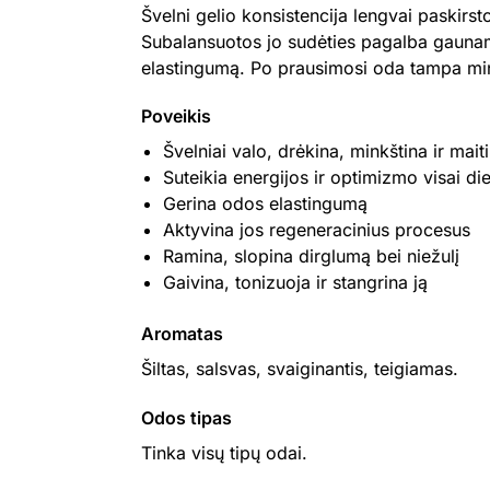
Švelni gelio konsistencija lengvai paskirs
Subalansuotos jo sudėties pagalba gauname
elastingumą. Po prausimosi oda tampa mink
Poveikis
Švelniai valo, drėkina, minkština ir mait
Suteikia energijos ir optimizmo visai di
Gerina odos elastingumą
Aktyvina jos regeneracinius procesus
Ramina, slopina dirglumą bei niežulį
Gaivina, tonizuoja ir stangrina ją
Aromatas
Šiltas, salsvas, svaiginantis, teigiamas.
Odos tipas
Tinka visų tipų odai.