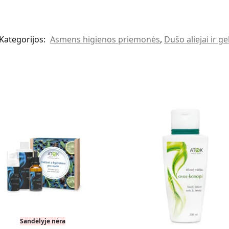
Kategorijos:
Asmens higienos priemonės
,
Dušo aliejai ir gel
Sandėlyje nėra