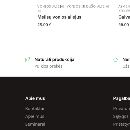
VONIOS ALIEJAI
,
VONIOS IR DUŠO ALIEJAI
ASMEN
KOSME
Melisų vonios aliejus
Gaiva
28.00
€
56.00
Natūrali produkcija
Nem
Puikios prekės
Užs
Apie mus
Pagalb
Kontaktai
Privatum
Apie mus
Sąlygos i
Seminarai
Pristat