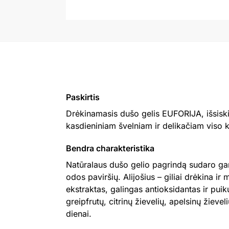
Paskirtis
Drėkinamasis dušo gelis EUFORIJA, išsiskiri
kasdieniniam švelniam ir delikačiam viso 
Bendra charakteristika
Natūralaus dušo gelio pagrindą sudaro ga
odos paviršių. Alijošius – giliai drėkina ir
ekstraktas, galingas antioksidantas ir pui
greipfrutų, citrinų žievelių, apelsinų žieve
dienai.