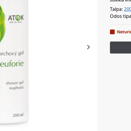
suteikia ene
Talpa:
20
Odos tip
Netur