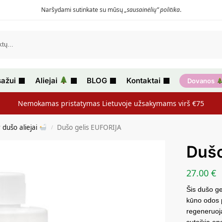
Naršydami sutinkate su mūsų
„sausainėlių” politika
.
ažui
Aliejai
BLOG
Kontaktai
Dovanos
Nemokamas pristatymas Lietuvoje užsakymams virš €75
r dušo aliejai
Dušo gelis EUFORIJA
/
Dušo
27.00
€
Šis dušo ge
kūno odos p
regeneruoja