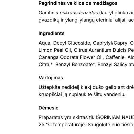
Pagrindinės veikliosios medžiagos
Gamtinis
cukraus tenzidas
(lauryl gliukozi
gvazdikų ir ylang-ylangų eteriniai alijai, ac
Ingredients
Aqua, Decyl Glucoside, Caprylyl/Capryl Gl
Limon Peel Oil, Citrus Aurantium Dulcis P
Cananga Odorata Flower Oil, Caffenie, Alo
Citral*, Benzyl Benzoate*, Benzyl Salicylat
Vartojimas
Užtepkite nedidelį kiekį dušo gelio ant dr
kruopščiai ją nuplaukite šiltu vandeniu.
Dėmesio
Preparatas yra skirtas tik IŠORINIAM NAUDO
25 °C temperatūroje. Saugokite nuo tiesio