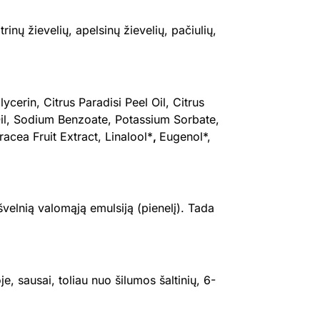
inų žievelių, apelsinų žievelių, pačiulių,
rin, Citrus Paradisi Peel Oil, Citrus
Oil, Sodium Benzoate, Potassium Sorbate,
cea Fruit Extract, Linalool*
,
Eugenol*,
švelnią valomąją emulsiją (pienelį). Tada
, sausai, toliau nuo šilumos šaltinių, 6-