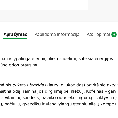
Aprašymas
Papildoma informacija
Atsiliepimai
0
antis ypatinga eterinių aliejų sudėtimi, suteikia energijos ir
kūno odos prausimui.
mtinis
cukraus tenzidas
(lauryl gliukozidas) paviršinio akty
 maitina odą, ramina jos dirglumą bei niežulį. Kofeinas – gaivi
kus vitaminų sandėlis, palaiko odos elastingumą ir aktyvina 
lių, pačiulių, gvazdikų ir ylang-ylangų eterinių aliejų kompozi