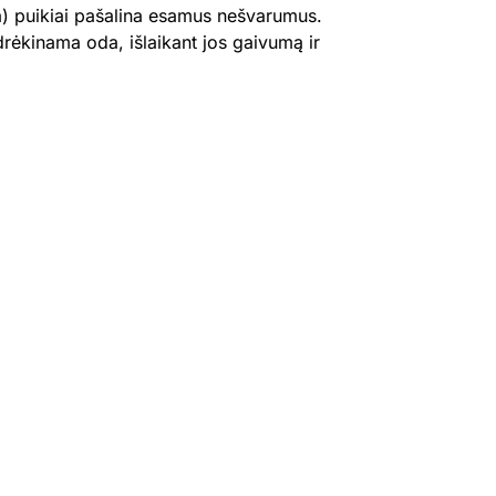
ta) puikiai pašalina esamus nešvarumus.
rėkinama oda, išlaikant jos gaivumą ir