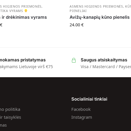
S HIGIENOS PRIEMONĖS
,
ASMENS HIGIENOS PRIEMONĖS
,
KŪ
TIKA VYRAMS
PIENELIAI
 ir drėkinimas vyrams
Avižų-kanapių kūno pienelis
€
24.00
€
okamas pristatymas
Saugus atsiskaitymas
akymams Lietuvoje virš €75
Visa / Mastercard / Payse
a
Socialiniai tinklai
o politika
Facebook
r taisyklės
Instagram
ymas