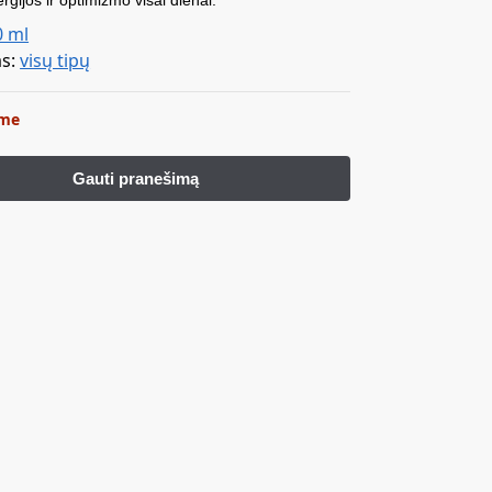
rgijos ir optimizmo visai dienai.
0 ml
as:
visų tipų
ime