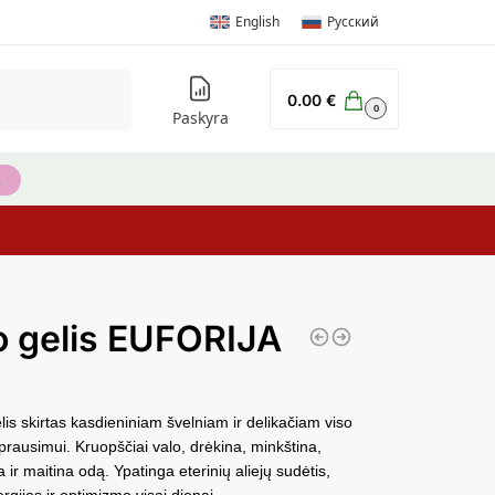
English
Русский
Ieškoti
0.00
€
0
Paskyra
 gelis EUFORIJA
lis skirtas kasdieniniam švelniam ir delikačiam viso
rausimui. Kruopščiai valo, drėkina, minkština,
 ir maitina odą. Ypatinga eterinių aliejų sudėtis,