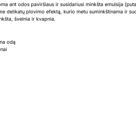
toma ant odos paviršiaus ir susidariusi minkšta emulsija (pu
 delikatų plovimo efektą, kurio metu suminkštinama ir sud
šta, švelnia ir kvapnia.
ina odą
enai