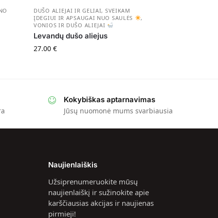
NO
DUŠO ALIEJAI IR GELIAI
,
SVEIKAM
ĮDEGIUI IR APSAUGAI NUO SAULĖS
,
VONIOS IR DUŠO ALIEJAI
Levandų dušo aliejus
27.00
€
Kokybiškas aptarnavimas
ra
Jūsų nuomonė mums svarbiausia
Naujienlaiškis
Užsiprenumeruokite mūsų
naujienlaiškį ir sužinokite apie
karščiausias akcijas ir naujienas
pirmieji!