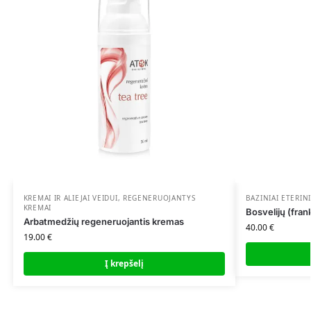
KREMAI IR ALIEJAI VEIDUI
,
REGENERUOJANTYS
BAZINIAI ETERINI
KREMAI
Bosvelijų (fran
Arbatmedžių regeneruojantis kremas
40.00
€
19.00
€
Į krepšelį