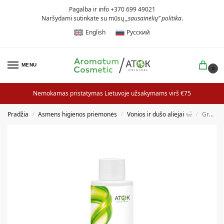
Pagalba ir info +370 699 49021
Naršydami sutinkate su mūsų
„sausainėlių” politika
.
English
Русский
MENU
0
Nemokamas pristatymas Lietuvoje užsakymams virš €75
Pradžia
Asmens higienos priemonės
Vonios ir dušo aliejai
Greipfrutų dušo aliejus
/
/
/