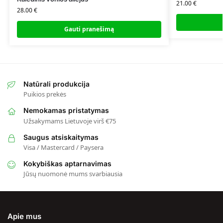
21.00
€
28.00
€
Gauti pranešimą
Natūrali produkcija
Puikios prekės
Nemokamas pristatymas
Užsakymams Lietuvoje virš €75
Saugus atsiskaitymas
Visa / Mastercard / Paysera
Kokybiškas aptarnavimas
Jūsų nuomonė mums svarbiausia
Apie mus