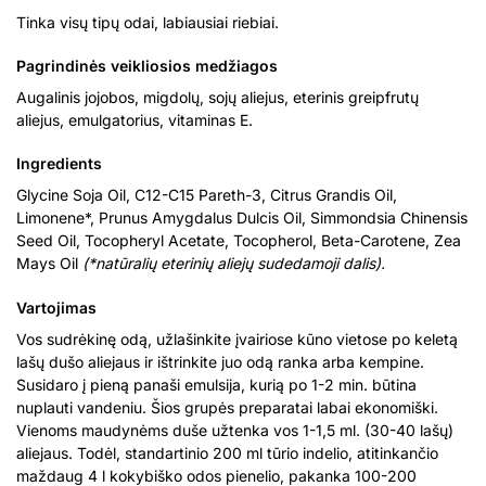
Tinka visų tipų odai, labiausiai riebiai.
Pagrindinės veikliosios medžiagos
Augalinis jojobos, migdolų, sojų aliejus, eterinis greipfrutų
aliejus, emulgatorius, vitaminas E.
Ingredients
Glycine Soja Oil, C12-C15 Pareth-3, Citrus Grandis Oil,
Limonene*, Prunus Amygdalus Dulcis Oil, Simmondsia Chinensis
Seed Oil, Tocopheryl Acetate, Tocopherol, Beta-Carotene, Zea
Mays Oil
(*natūralių eterinių aliejų sudedamoji dalis).
Vartojimas
Vos sudrėkinę odą, užlašinkite įvairiose kūno vietose po keletą
lašų dušo aliejaus ir ištrinkite juo odą ranka arba kempine.
Susidaro į pieną panaši emulsija, kurią po 1-2 min. būtina
nuplauti vandeniu. Šios grupės preparatai labai ekonomiški.
Vienoms maudynėms duše užtenka vos 1-1,5 ml. (30-40 lašų)
aliejaus. Todėl, standartinio 200 ml tūrio indelio, atitinkančio
maždaug 4 l kokybiško odos pienelio, pakanka 100-200