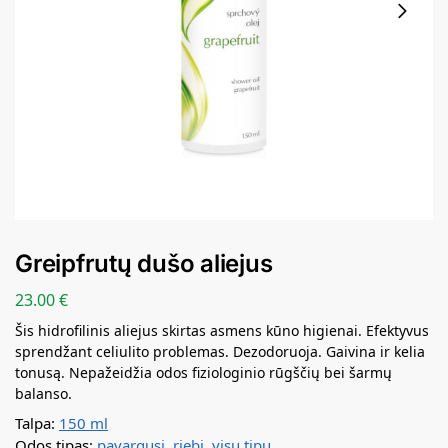
Greipfrutų dušo aliejus
23.00
€
Šis hidrofilinis aliejus skirtas asmens kūno higienai. Efektyvus
sprendžant celiulito problemas. Dezodoruoja. Gaivina ir kelia
tonusą. Nepažeidžia odos fiziologinio rūgščių bei šarmų
balanso.
Talpa:
150 ml
Odos tipas:
pavargusi
,
riebi
,
visų tipų