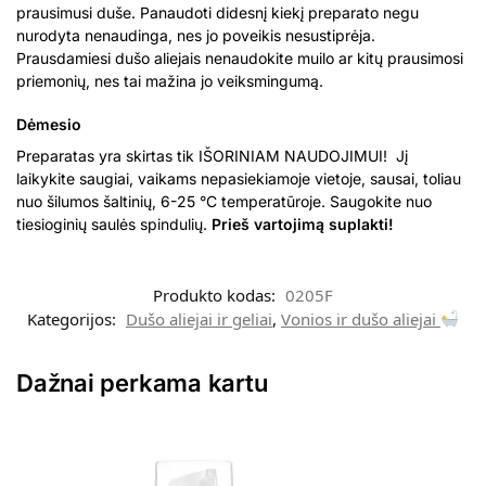
prausimusi duše. Panaudoti didesnį kiekį preparato negu
nurodyta nenaudinga, nes jo poveikis nesustiprėja.
Prausdamiesi dušo aliejais nenaudokite muilo ar kitų prausimosi
priemonių, nes tai mažina jo veiksmingumą.
Dėmesio
Preparatas yra skirtas tik IŠORINIAM NAUDOJIMUI! Jį
laikykite saugiai, vaikams nepasiekiamoje vietoje, sausai, toliau
nuo šilumos šaltinių, 6-25 °C temperatūroje. Saugokite nuo
tiesioginių saulės spindulių.
Prieš vartojimą suplakti!
Produkto kodas:
0205F
Kategorijos:
Dušo aliejai ir geliai
,
Vonios ir dušo aliejai
Dažnai perkama kartu