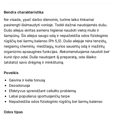
Bendra charakteristika
Ne visada, ypač darbo dienomis, turime laiko tinkamai
pasirengti išsimaudyti vonioje. Todėl dažnai naudojamės dušu.
Dušo aliejus skirtas asmens higienai naudoti vietoj muilo ir
šampūnų. Šis aliejus saugo odą ir nepažeidžia odos fiziologinio
rūgščių bei šarmų balanso (Ph 5,5). Dušo aliejuje nėra tenzidų,
neigiamų cheminių medžiagų, kurios sausintų odą ir mažintų
organizmo apsaugines funkcijas.
Rekomenduojama naudoti bet
kurio tipo odai
. Duše naudojant šį preparatą, oda išlaiko
(atstato) savo drėgmę ir minkštumą.
Poveikis
Gaivina ir kelia tonusą
Dezodoruoja
Efektyvus sprendžant celiulito problemą
Labai populiarus sportuojančių tarpe
Nepažeidžia odos fiziologinio rūgščių bei šarmų balanso
Odos tipas