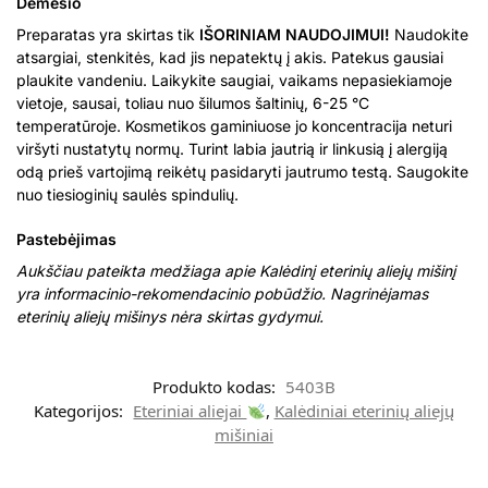
Dėmesio
Preparatas yra skirtas tik
IŠORINIAM NAUDOJIMUI!
Naudokite
atsargiai, stenkitės, kad jis nepatektų į akis. Patekus gausiai
plaukite vandeniu. Laikykite saugiai, vaikams nepasiekiamoje
vietoje, sausai, toliau nuo šilumos šaltinių, 6-25 °C
temperatūroje. Kosmetikos gaminiuose jo koncentracija neturi
viršyti nustatytų normų. Turint labia jautrią ir linkusią į alergiją
odą prieš vartojimą reikėtų pasidaryti jautrumo testą. Saugokite
nuo tiesioginių saulės spindulių.
Pastebėjimas
Aukščiau pateikta medžiaga apie Kalėdinį eterinių aliejų mišinį
yra informacinio-rekomendacinio pobūdžio. Nagrinėjamas
eterinių aliejų mišinys nėra skirtas gydymui.
Produkto kodas:
5403B
Kategorijos:
Eteriniai aliejai
,
Kalėdiniai eterinių aliejų
mišiniai