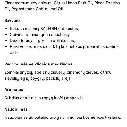
Cinnamomum zeylanicum, Citrus Limon Fruit Oil, Picea Excelsa
Oil, Pogostemon Cablin Leaf Oil.
Savybės
Sukuria malonią KALĖDINĘ atmosferą
Gaivina, ramina, gerina nuotaiką
Dezodoruoja ir grynina aplinkos orą
Puiki vonios, masažo ir kitų kosmetikos preparatų sudėtinė
dalis
Pagrindinės veikliosios medžiagos
Eteriniai anyžių, apelsinų žievelių, cinamonų žievės, citrinų
žievelių, eglių spyglių, pačiulių aliejai.
Aromatas
Subtilus citrusinis, su spygliuočių atspalviu.
Naudojimas
Naudojamas tik patalpų oro gaivinimui bei kosmetikos tikslams.