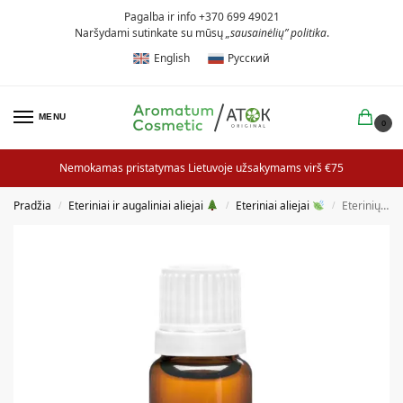
Pagalba ir info +370 699 49021
Naršydami sutinkate su mūsų
„sausainėlių” politika
.
English
Русский
MENU
0
Nemokamas pristatymas Lietuvoje užsakymams virš €75
Pradžia
Eteriniai ir augaliniai aliejai
Eteriniai aliejai
Eterinių aliejų mišinys Kalėdinis 4
/
/
/