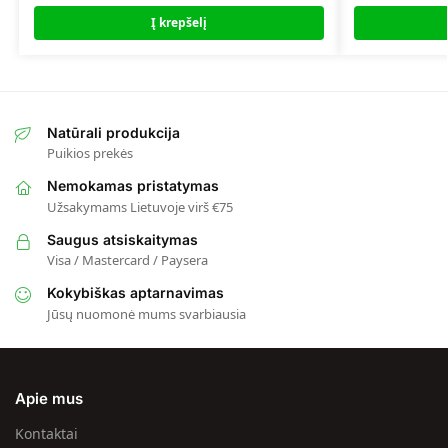
Į krepšelį
Natūrali produkcija
Puikios prekės
Nemokamas pristatymas
Užsakymams Lietuvoje virš €75
Saugus atsiskaitymas
Visa / Mastercard / Paysera
Kokybiškas aptarnavimas
Jūsų nuomonė mums svarbiausia
Apie mus
Kontaktai