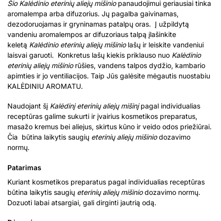
Šio Kalėdinio eterinių aliejų mišinio
panaudojimui geriausiai tinka
aromalempa arba difuzorius. Jų pagalba gaivinamas,
dezodoruojamas ir gryninamas patalpų oras. Į užpildytą
vandeniu aromalempos ar difuzoriaus talpą įlašinkite
keletą
Kalėdinio eterinių aliejų mišinio
lašų ir leiskite vandeniui
laisvai garuoti. Konkretus lašų kiekis priklauso nuo
Kalėdinio
eterinių aliejų mišinio
rūšies, vandens talpos dydžio, kambario
apimties ir jo ventiliacijos. Taip Jūs galėsite mėgautis nuostabiu
KALĖDINIU AROMATU.
Naudojant šį
Kalėdinį eterinių aliejų mišinį
pagal individualias
receptūras galime sukurti ir įvairius kosmetikos preparatus,
masažo kremus bei aliejus, skirtus kūno ir veido odos priežiūrai.
Čia būtina laikytis saugių
eterinių aliejų mišinio
dozavimo
normų.
Patarimas
Kuriant kosmetikos preparatus pagal individualias receptūras
būtina laikytis saugių
eterinių aliejų mišinio
dozavimo normų.
Dozuoti labai atsargiai, gali dirginti jautrią odą.