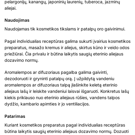
pelargonijų, kanangų, japoninių laurenių, tuberoca, jazminų
aliejai.
Naudojimas
Naudojamas tik kosmetikos tikslams ir patalpų oro gaivinimui.
Pagal individualias receptūras galima sukurti įvairius kosmetikos
preparatus, masažo kremus ir aliejus, skirtus kūno ir veido odos
priežiūrai. Čia privalu ir būtina laikytis saugių eterinio aliejaus
dozavimo normų.
Aromalempos ar difuzoriaus pagalba galima gaivinti,
dezodoruoti ir gryninti patalpų orą. Į užpildytą vandeniu
aromalempos ar difuzoriaus talpą įlašinkite keletą eterinio
aliejaus lašų ir leiskite vandeniui laisvai išgaruoti. Konkretus lašų
kiekis priklauso nuo eterinio aliejaus rūšies, vandens talpos
dydžio, kambario apimties ir jo ventiliacijos.
Patarimas
Kuriant kosmetikos preparatus pagal individualias receptūras
būtina laikytis saugių eterinio aliejaus dozavimo normų. Dozuoti