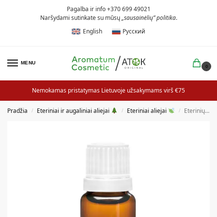
Pagalba ir info +370 699 49021
Naršydami sutinkate su mūsų
„sausainėlių” politika
.
English
Русский
MENU
0
Nemokamas pristatymas Lietuvoje užsakymams virš €75
Pradžia
Eteriniai ir augaliniai aliejai
Eteriniai aliejai
Eterinių aliejų mišinys Meilės naktis
/
/
/