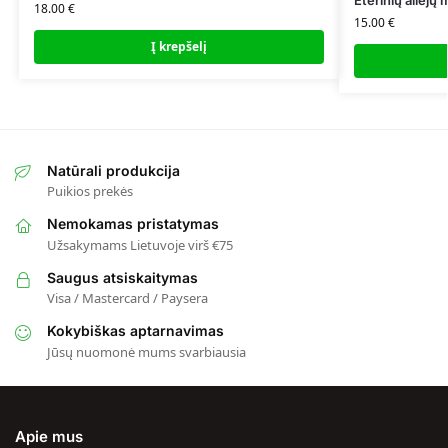
Eterinių aliejų
18.00
€
15.00
€
Į krepšelį
Natūrali produkcija
Puikios prekės
Nemokamas pristatymas
Užsakymams Lietuvoje virš €75
Saugus atsiskaitymas
Visa / Mastercard / Paysera
Kokybiškas aptarnavimas
Jūsų nuomonė mums svarbiausia
Apie mus