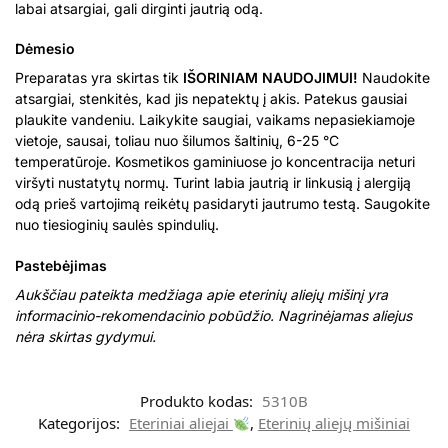
labai atsargiai, gali dirginti jautrią odą.
Dėmesio
Preparatas yra skirtas tik
IŠORINIAM NAUDOJIMUI!
Naudokite
atsargiai, stenkitės, kad jis nepatektų į akis. Patekus gausiai
plaukite vandeniu. Laikykite saugiai, vaikams nepasiekiamoje
vietoje, sausai, toliau nuo šilumos šaltinių, 6-25 °C
temperatūroje. Kosmetikos gaminiuose jo koncentracija neturi
viršyti nustatytų normų. Turint labia jautrią ir linkusią į alergiją
odą prieš vartojimą reikėtų pasidaryti jautrumo testą. Saugokite
nuo tiesioginių saulės spindulių.
Pastebėjimas
Aukščiau pateikta medžiaga apie eterinių aliejų mišinį yra
informacinio-rekomendacinio pobūdžio. Nagrinėjamas aliejus
nėra skirtas gydymui.
Produkto kodas:
5310B
Kategorijos:
Eteriniai aliejai
,
Eterinių aliejų mišiniai