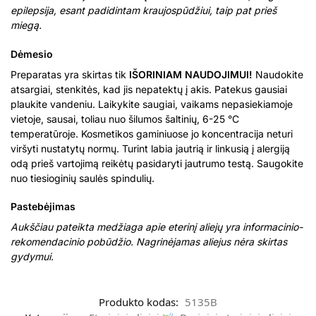
epilepsija, esant padidintam kraujospūdžiui, taip pat prieš
miegą.
Dėmesio
Preparatas yra skirtas tik
IŠORINIAM NAUDOJIMUI!
Naudokite
atsargiai, stenkitės, kad jis nepatektų į akis. Patekus gausiai
plaukite vandeniu. Laikykite saugiai, vaikams nepasiekiamoje
vietoje, sausai, toliau nuo šilumos šaltinių, 6-25 °C
temperatūroje. Kosmetikos gaminiuose jo koncentracija neturi
viršyti nustatytų normų. Turint labia jautrią ir linkusią į alergiją
odą prieš vartojimą reikėtų pasidaryti jautrumo testą. Saugokite
nuo tiesioginių saulės spindulių.
Pastebėjimas
Aukščiau pateikta medžiaga apie eterinį aliejų yra informacinio-
rekomendacinio pobūdžio. Nagrinėjamas aliejus nėra skirtas
gydymui.
Produkto kodas:
5135B