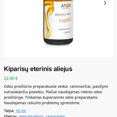
Kiparisų eterinis aliejus
22.00
€
Odos priežiūros preparatuose veikia raminančiai, pasižymi
sutraukiančiu poveikiu. Plačiai naudojamas riebios odos
priežiūroje. Tinkamas kuperozinės odos preparatams.
Naudojamas celiulito problemų sprendime.
Talpa:
10 ml
Efektas:
anticeliulitinis
,
raminantis