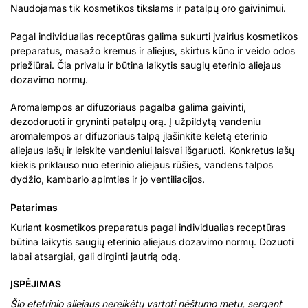
Naudojamas tik kosmetikos tikslams ir patalpų oro gaivinimui.
Pagal individualias receptūras galima sukurti įvairius kosmetikos
preparatus, masažo kremus ir aliejus, skirtus kūno ir veido odos
priežiūrai. Čia privalu ir būtina laikytis saugių eterinio aliejaus
dozavimo normų.
Aromalempos ar difuzoriaus pagalba galima gaivinti,
dezodoruoti ir gryninti patalpų orą. Į užpildytą vandeniu
aromalempos ar difuzoriaus talpą įlašinkite keletą eterinio
aliejaus lašų ir leiskite vandeniui laisvai išgaruoti. Konkretus lašų
kiekis priklauso nuo eterinio aliejaus rūšies, vandens talpos
dydžio, kambario apimties ir jo ventiliacijos.
Patarimas
Kuriant kosmetikos preparatus pagal individualias receptūras
būtina laikytis saugių eterinio aliejaus dozavimo normų. Dozuoti
labai atsargiai, gali dirginti jautrią odą.
ĮSPĖJIMAS
Šio
etetrinio aliejaus nereikėtų vartoti nėštumo metu, sergant