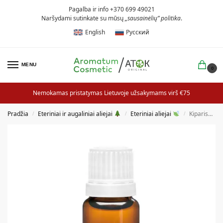
Pagalba ir info +370 699 49021
Naršydami sutinkate su mūsų
„sausainėlių” politika
.
English
Русский
MENU
0
Nemokamas pristatymas Lietuvoje užsakymams virš €75
Pradžia
Eteriniai ir augaliniai aliejai
Eteriniai aliejai
Kiparisų eterinis aliejus
/
/
/