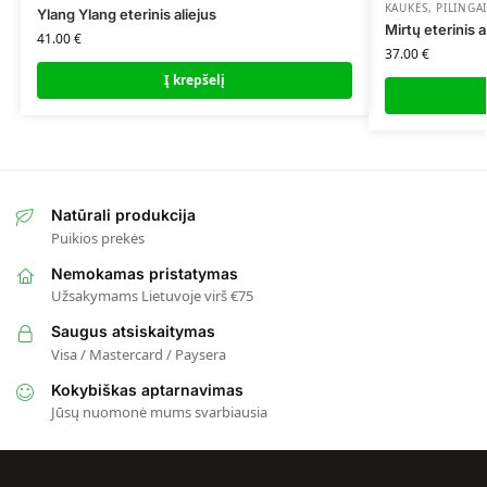
KAUKĖS, PILINGAI
Ylang Ylang eterinis aliejus
Mirtų eterinis a
41.00
€
37.00
€
Į krepšelį
Natūrali produkcija
Puikios prekės
Nemokamas pristatymas
Užsakymams Lietuvoje virš €75
Saugus atsiskaitymas
Visa / Mastercard / Paysera
Kokybiškas aptarnavimas
Jūsų nuomonė mums svarbiausia